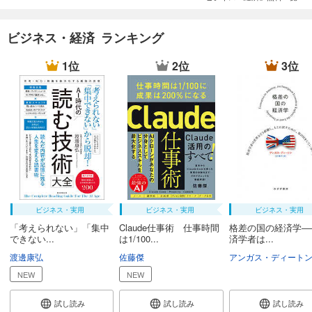
ビジネス・経済 ランキング
1位
2位
3位
ビジネス・実用
ビジネス・実用
ビジネス・実用
「考えられない」「集中
Claude仕事術 仕事時間
格差の国の経済学―
できない...
は1/100...
済学者は...
渡邊康弘
佐藤傑
アンガス・ディート
NEW
NEW
試し読み
試し読み
試し読み