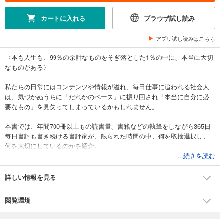
カートに入れる
ブラウザ試し読み
アプリ試し読みはこちら
〈本も人生も、99％の余計なものをそぎ落とした1％の中に、本当に大切
なものがある〉
私たちの日常にはコンテンツや情報が溢れ、毎日仕事に追われる社会人
は、気づかぬうちに「だれかのペース」に振り回され「本当に自分に必
要なもの」を見失ってしまっているかもしれません。
本書では、年間700冊以上もの読書量、書籍などの執筆をしながら365日
毎日書評も書き続ける書評家が、限られた時間の中、何を取捨選択し、
何を大切にしているのかを紹介。
仕事、コミュニケーション、情報、生活習慣からモノへの考え方まで、
...続きを読む
それぞれとの「うまいつきあい方」をレクチャーしていきます。
詳しい情報を見る
「毎日やるべきことに追われ時間がない」「心が休まらない」「寝る時
間がなかなかとれない」といった悩みを抱える現代人に役立つ、膨大な
閲覧環境
仕事量をこなし続ける書評家が実践する取捨選択の方法を紹介します。