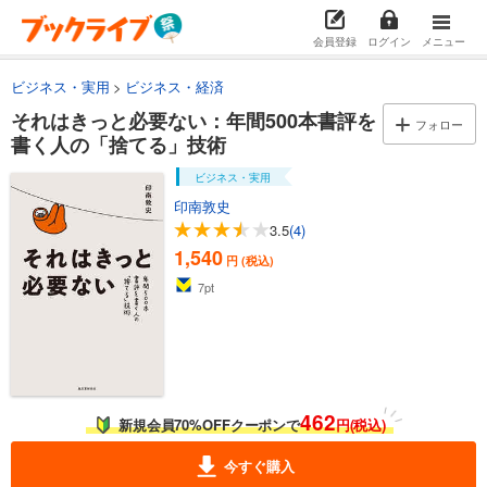
会員登録
ログイン
メニュー
ビジネス・実用
ビジネス・経済
それはきっと必要ない：年間500本書評を
フォロー
書く人の「捨てる」技術
ビジネス・実用
印南敦史
3.5
(4)
1,540
円 (税込)
7
pt
462
新規会員70%OFFクーポンで
円(税込)
今すぐ購入