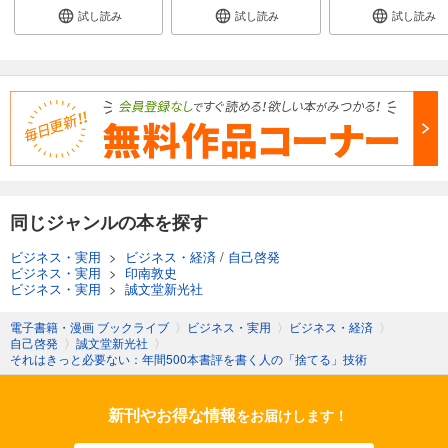
試し読み
試し読み
試し読み
同じジャンルの本を探す
ビジネス・実用
>
ビジネス・経済
/
自己啓発
ビジネス・実用
>
印南敦史
ビジネス・実用
>
誠文堂新光社
電子書籍・漫画 ブックライブ
〉
ビジネス・実用
〉
ビジネス・経済
〉
自己啓発
〉
誠文堂新光社
〉
それはきっと必要ない：年間500本書評を書く人の「捨てる」技術
新刊やお得な情報
をお届けします！