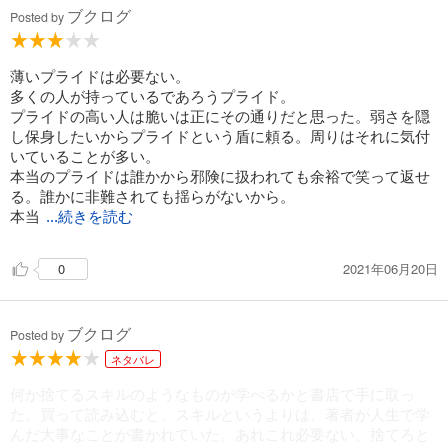
ブクログ
Posted by
薄いプライドは必要ない。
多くの人が持っているであろうプライド。
プライドの高い人は脆いは正にその通りだと思った。弱さを隠
し保身したいからプライドという盾に頼る。周りはそれに気付
いていることが多い。
本当のプライドは誰かから邪険に扱われても余裕で笑って返せ
る。誰かに非難されても揺らがないから。
本当
...続きを読む
2021年06月20日
0
ブクログ
Posted by
ネタバレ
何か捨てるスキルのようなものが学べるかと書店で手に取っ
た。買って読み込むと、スキルというよりは、著者が人生で学
んだ大事なことが書かれていた。あれこれ必要ない、捨てろと