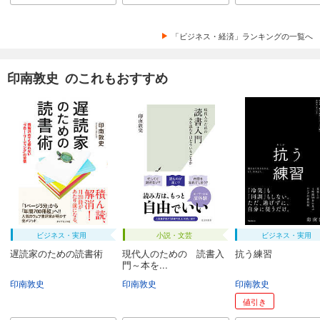
「ビジネス・経済」ランキングの一覧へ
印南敦史 のこれもおすすめ
ビジネス・実用
小説・文芸
ビジネス・実用
遅読家のための読書術
現代人のための 読書入
抗う練習
門～本を...
印南敦史
印南敦史
印南敦史
値引き