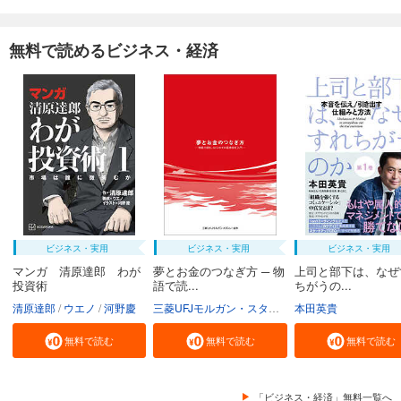
無料で読めるビジネス・経済
ビジネス・実用
ビジネス・実用
ビジネス・実用
マンガ 清原達郎 わが
夢とお金のつなぎ方 ─ 物
上司と部下は、なぜ
投資術
語で読...
ちがうの...
清原達郎
ウエノ
河野慶
三菱UFJモルガン・スタンレー証券株式会社
本田英貴
無料で読む
無料で読む
無料で読む
「ビジネス・経済」無料一覧へ