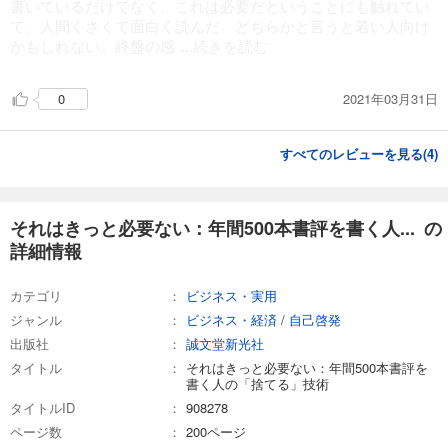
書いているだけでなく、これは必要だということにも触れてい
て、人間くさくて面白く読んだ。どちらかと言うと若い人向け
かもしれない。終盤の感
...続きを読む
2021年03月31日
0
すべてのレビューを見る(
4
)
それはきっと必要ない：年間500本書評を書く人... の
詳細情報
カテゴリ
ビジネス・実用
ジャンル
ビジネス・経済
/
自己啓発
出版社
誠文堂新光社
タイトル
それはきっと必要ない：年間500本書評を
書く人の「捨てる」技術
タイトルID
908278
ページ数
200ページ