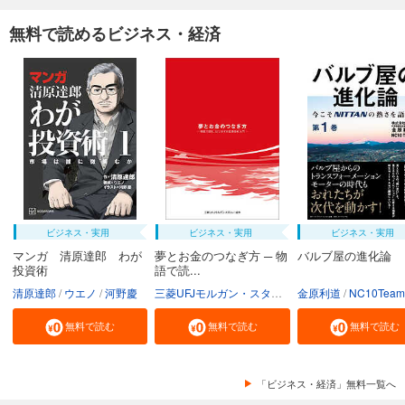
無料で読めるビジネス・経済
ビジネス・実用
ビジネス・実用
ビジネス・実用
マンガ 清原達郎 わが
夢とお金のつなぎ方 ─ 物
バルブ屋の進化論
投資術
語で読...
清原達郎
ウエノ
河野慶
三菱UFJモルガン・スタンレー証券株式会社
金原利道
NC10Team
無料で読む
無料で読む
無料で読む
「ビジネス・経済」無料一覧へ