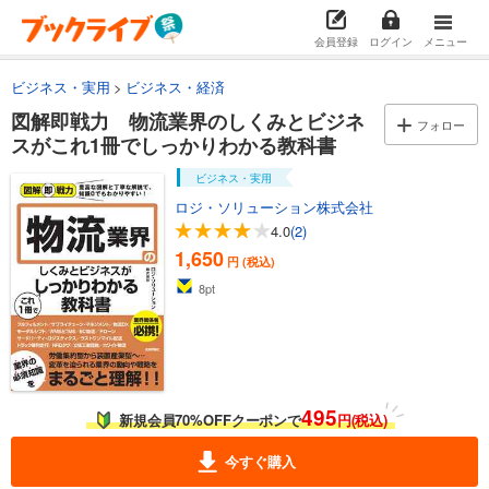
会員登録
ログイン
メニュー
ビジネス・実用
ビジネス・経済
図解即戦力 物流業界のしくみとビジネ
フォロー
スがこれ1冊でしっかりわかる教科書
ビジネス・実用
ロジ・ソリューション株式会社
4.0
(2)
1,650
円 (税込)
8
pt
495
新規会員70%OFFクーポンで
円(税込)
今すぐ購入