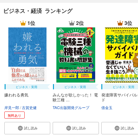
ビジネス・経済 ランキング
1位
2位
3位
ビジネス・実用
ビジネス・実用
ビジネス・実用
嫌われる勇気
みんなが欲しかった！ 電
発達障害サバイバル
験三種 ...
ド
岸見一郎
古賀史健
TAC出版開発グループ
借金玉
無料あり
試し読み
試し読み
試し読み