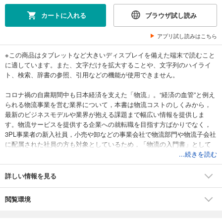
カートに入れる
ブラウザ試し読み
アプリ試し読みはこちら
※この商品はタブレットなど大きいディスプレイを備えた端末で読むこと
に適しています。また、文字だけを拡大することや、文字列のハイライ
ト、検索、辞書の参照、引用などの機能が使用できません。
コロナ禍の自粛期間中も日本経済を支えた「物流」。“経済の血管”と例え
られる物流事業を営む業界について，本書は物流コストのしくみから，
最新のビジネスモデルや業界が抱える課題まで幅広い情報を提供しま
す。物流サービスを提供する企業への就転職を目指す方ばかりでなく，
3PL事業者の新入社員，小売や卸などの事業会社で物流部門や物流子会社
に配属された社員の方も対象としているため，「物流の入門書」として
もお読みいただけます。業界を俯瞰する客観的なデータだけでなく，物
...続きを読む
流業務に携わる者が身につけるべき知識を丁寧に解説します。
詳しい情報を見る
閲覧環境