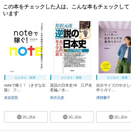
この本をチェックした人は、こんな本もチェックして
います
ビジネス・実用
ビジネス・実用
ビジネス・実用
noteで稼ぐ！（きずな出
逆説の日本史16 江戸名
自分サイズのやさし
版） フ...
君編／水...
作りガイ...
末吉宏臣
井沢元彦
津田蘭子
試し読み
試し読み
試し読み