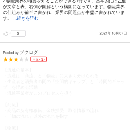
2.物流業界の概要を知ることができる1冊です。基本的には左側
が文章と表、右側が図解という構図になっています。物流業界
の仕組みが前半に書かれ、業界の問題点が中盤に書かれていま
す。
...続きを読む
2021年10月07日
0
ブクログ
Posted by
ネタバレ
【流通の基本】
・流通は「商流」と「物流」に大きく分けられる
・生産者と消費者の間の「空間的ギャップ」と「時間的ギャッ
プ」を埋める活動
・流通事業者がこのプロセスを担う
【商流】
・商品の所有権移転、金銭授受、取引情報の流れ
・「物の流れ」以外の流れを指す
【物流】