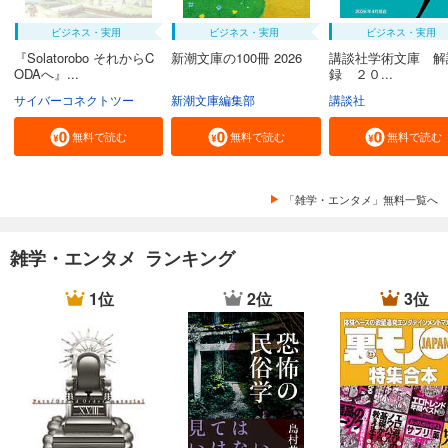
ビジネス・実用
ビジネス・実用
ビジネス・実用
『Solatorobo それからC
新潮文庫の100冊 2026
講談社学術文庫 解
ODAへ』...
録 ２０...
サイバーコネクトツー
新潮文庫編集部
講談社
無料で読む
無料で読む
無料で読む
「雑学・エンタメ」無料一覧へ
雑学・エンタメ ランキング
1位
2位
3位