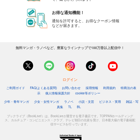
お得な通知機能！
通知を許可すると、お得なクーポン情報
などが届きます。
無料マンガ・ラノベなど、豊富なラインナップで188万冊以上配信中！
ログイン
ご利用ガイド
FAQ(よくある質問)
お問い合わせ
採用情報
利用規約
特商法の表
示
個人情報保護方針
cookie等ポリシー
少年・青年マンガ
少女・女性マンガ
ラノベ
小説・文芸
ビジネス・実用
雑誌・写
真集
TL
BL
ブックライブ（BookLive!）は、BookLiveが運営する電子書店です。TOPPANホールディング
ス、カルチュア・コンビニエンス・クラブ、テレビ朝日の出資を受け、日本最大級の電子書籍配
信サービスを行っています。