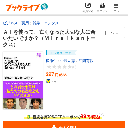
会員登録
ログイン
メニュー
ビジネス・実用
雑学・エンタメ
ＡＩを使って、亡くなった大切な人に会
フォロー
いたいですか？（Ｍｉｒａｉｋａｎトー
クス）
ビジネス・実用
松原仁
/
中島岳志
/
江間有沙
-
(0)
297
円 (税込)
1
pt
89
新規会員70%OFFクーポンで
円(税込)
今すぐ購入