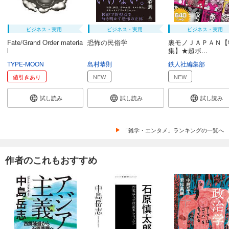
ビジネス・実用
ビジネス・実用
ビジネス・実用
Fate/Grand Order materia
恐怖の民俗学
裏モノＪＡＰＡＮ【
l
集】★超ボ...
TYPE-MOON
島村恭則
鉄人社編集部
値引きあり
NEW
NEW
試し読み
試し読み
試し読み
「雑学・エンタメ」ランキングの一覧へ
作者のこれもおすすめ