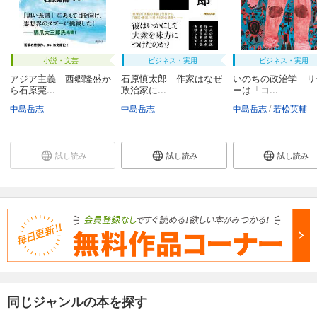
小説・文芸
ビジネス・実用
ビジネス・実用
アジア主義 西郷隆盛か
石原慎太郎 作家はなぜ
いのちの政治学 リ
ら石原莞...
政治家に...
ーは「コ...
中島岳志
中島岳志
中島岳志
若松英輔
試し読み
試し読み
試し読み
同じジャンルの本を探す