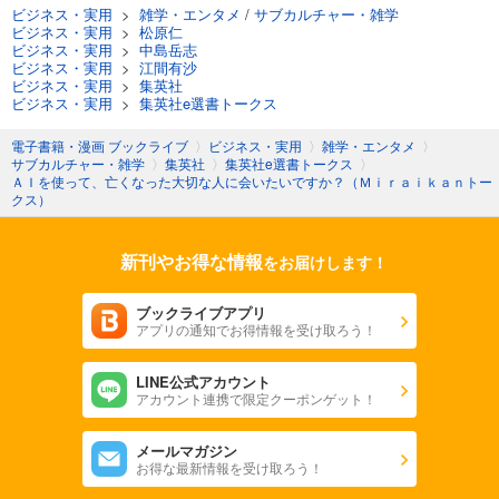
ビジネス・実用
>
雑学・エンタメ
/
サブカルチャー・雑学
ビジネス・実用
>
松原仁
ビジネス・実用
>
中島岳志
ビジネス・実用
>
江間有沙
ビジネス・実用
>
集英社
ビジネス・実用
>
集英社e選書トークス
電子書籍・漫画 ブックライブ
〉
ビジネス・実用
〉
雑学・エンタメ
〉
サブカルチャー・雑学
〉
集英社
〉
集英社e選書トークス
〉
ＡＩを使って、亡くなった大切な人に会いたいですか？（Ｍｉｒａｉｋａｎトー
クス）
新刊やお得な情報
をお届けします！
ブックライブアプリ
アプリの通知でお得情報を受け取ろう！
LINE公式アカウント
アカウント連携で限定クーポンゲット！
メールマガジン
お得な最新情報を受け取ろう！