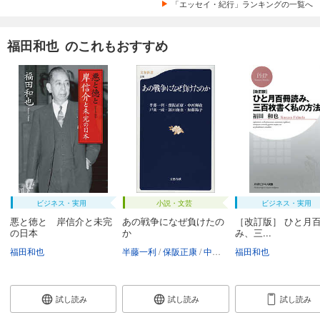
「エッセイ・紀行」ランキングの一覧へ
福田和也 のこれもおすすめ
ビジネス・実用
小説・文芸
ビジネス・実用
悪と徳と 岸信介と未完
あの戦争になぜ負けたの
［改訂版］ ひと月
の日本
か
み、三...
福田和也
半藤一利
保阪正康
中西輝政
福田和也
戸高一成
福田和也
試し読み
試し読み
試し読み