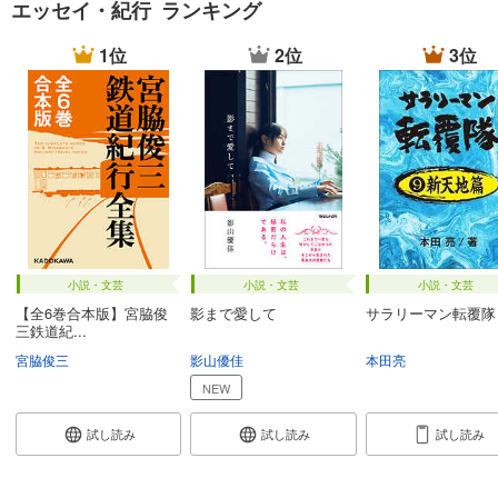
エッセイ・紀行 ランキング
1位
2位
3位
小説・文芸
小説・文芸
小説・文芸
【全6巻合本版】宮脇俊
影まで愛して
サラリーマン転覆隊
三鉄道紀...
宮脇俊三
影山優佳
本田亮
NEW
試し読み
試し読み
試し読み