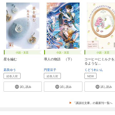
小説・文芸
小説・文芸
小説・文芸
星を編む
導人の物語 （下）
コーヒーにミルクを
るような...
凪良ゆう
円堂豆子
くどうれいん
続巻入荷
続巻入荷
NEW
試し読み
試し読み
試し読み
「講談社文庫」の最新刊一覧へ