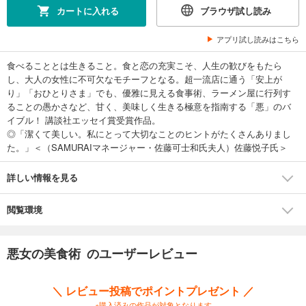
カートに入れる
ブラウザ試し読み
アプリ試し読みはこちら
食べることとは生きること。食と恋の充実こそ、人生の歓びをもたら
し、大人の女性に不可欠なモチーフとなる。超一流店に通う「安上が
り」「おひとりさま」でも、優雅に見える食事術、ラーメン屋に行列す
ることの愚かさなど、甘く、美味しく生きる極意を指南する「悪」のバ
イブル！ 講談社エッセイ賞受賞作品。
◎「潔くて美しい。私にとって大切なことのヒントがたくさんありまし
た。」＜（SAMURAIマネージャー・佐藤可士和氏夫人）佐藤悦子氏＞
詳しい情報を見る
閲覧環境
悪女の美食術 のユーザーレビュー
＼ レビュー投稿でポイントプレゼント ／
※購入済みの作品が対象となります