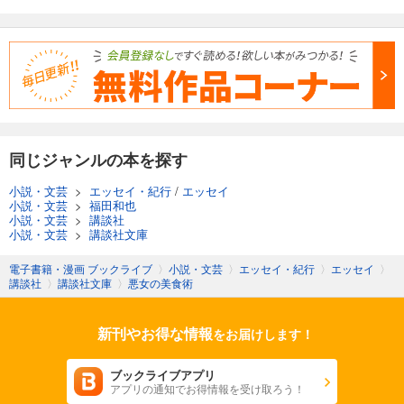
同じジャンルの本を探す
小説・文芸
>
エッセイ・紀行
/
エッセイ
小説・文芸
>
福田和也
小説・文芸
>
講談社
小説・文芸
>
講談社文庫
電子書籍・漫画 ブックライブ
〉
小説・文芸
〉
エッセイ・紀行
〉
エッセイ
〉
講談社
〉
講談社文庫
〉
悪女の美食術
新刊やお得な情報
をお届けします！
ブックライブアプリ
アプリの通知でお得情報を受け取ろう！