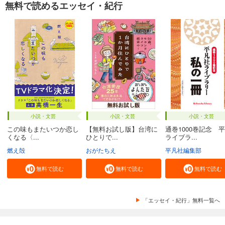
無料で読めるエッセイ・紀行
小説・文芸
小説・文芸
小説・文芸
この味もまたいつか恋し
【無料お試し版】台湾に
通巻1000巻記念 
くなる〈...
ひとりで...
ライブラ...
燃え殻
おがたちえ
平凡社編集部
無料で読む
無料で読む
無料で読む
「エッセイ・紀行」無料一覧へ