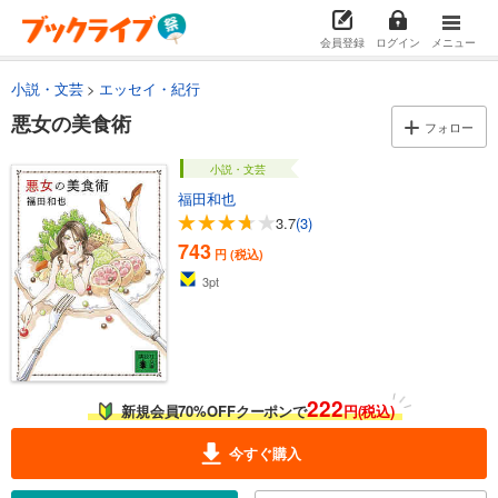
会員登録
ログイン
メニュー
小説・文芸
エッセイ・紀行
悪女の美食術
フォロー
小説・文芸
福田和也
3.7
(3)
743
円 (税込)
3
pt
222
新規会員70%OFFクーポンで
円(税込)
今すぐ購入