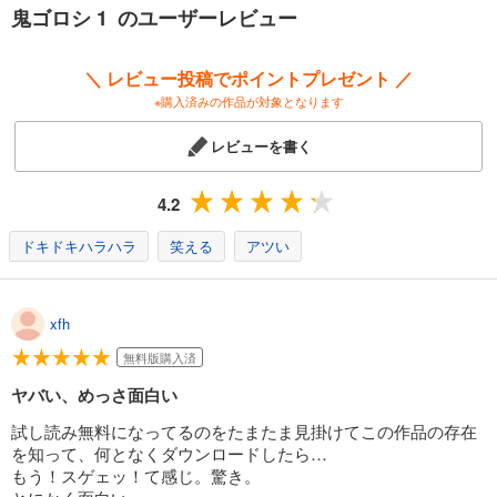
カート
鬼ゴロシ 1 のユーザーレビュー
完結
試し読み
＼ レビュー投稿でポイントプレゼント ／
あらすじを表示する
※購入済みの作品が対象となります
鬼ゴロシ 13
レビューを書く
825
円 (税込)
カート
完結
4.2
試し読み
あらすじを表示する
ドキドキハラハラ
笑える
アツい
鬼ゴロシ 14
825
円 (税込)
xfh
カート
完結
無料版購入済
試し読み
ヤバい、めっさ面白い
あらすじを表示する
試し読み無料になってるのをたまたま見掛けてこの作品の存在
鬼ゴロシ 15
を知って、何となくダウンロードしたら…
825
円 (税込)
もう！スゲェッ！て感じ。驚き。
カート