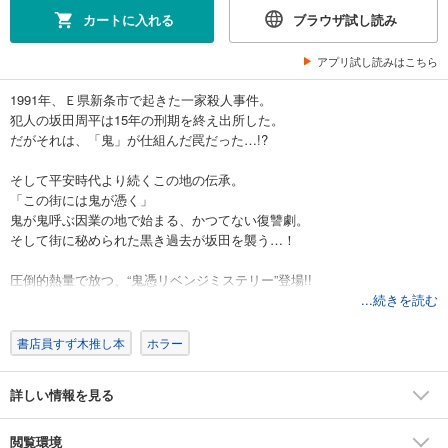
カートに入れる
ブラウザ試し読み
アプリ試し読みはこちら
1991年、Ｅ県新条市で起きた一家殺人事件。
犯人の坂田周平は15年の刑期を終え出所した。
だがそれは、「鬼」が仕組んだ罠だった…!?
そして平安時代より続くこの地の伝承。
「この街には鬼が憑く」
鬼が鬼呼ぶ因業の地で始まる、かつてない復讐劇。
そして街に秘められた黒き過去が坂田を襲う…！
圧倒的熱量で放つ、“鬼憑リベンジミステリー”登場!!
...続きを読む
書店員すず木推し本
ホラー
詳しい情報を見る
閲覧環境