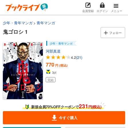
会員登録
ログイン
メニュー
少年・青年マンガ
青年マンガ
鬼ゴロシ 1
フォロー
少年・青年マンガ
河部真道
4.2
(21)
770
円 (税込)
3
pt
完結
231
新規会員70%OFFクーポンで
円(税込)
今すぐ購入