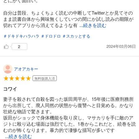
とにかく面白い。
完結
試し読み
自分は普段、ちょくちょく読むの中断してTwitterとか見てその
あらすじを表示する
まま読書自体から興味無くしていつの間にか試し読みの期限が
切れてアプリから消えてるような有
...続きを読む
鬼ゴロシ 16
＃ドキドキハラハラ
＃ドロドロ
＃スカッとする
880
円 (税込)
カート
完結
2024年03月06日
2
試し読み
あらすじを表示する
アオアカキー
無料版購入済
コワイ
妻子を殺されて自殺を図った坂田周平が、15年後に医療刑務所
から出所して、廃人同然の状態から復讐へと目覚める。かなり
壮絶な物語で驚きます。
坂田がショックで身体機能を取り戻し、マサカリを手に敵のア
ジトに殴り込む場面は強烈でした。1巻からこれだと、続巻を読
むのが怖くなります。暴力的で凄惨な描写が多いです
...続きを読む