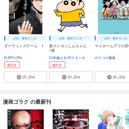
少年・青年マンガ
少年・青年マンガ
少年・青年マンガ
ダーウィンズゲーム 1
新クレヨンしんちゃん
マイホームアフロ田中
1巻
FLIPFLOPs
臼井儀人＆UYスタジオ
のりつけ雅春
値引き
値引き
試し読み
試し読み
試し読み
漫画ゴラク の最新刊