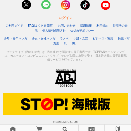
ログイン
ご利用ガイド
FAQ(よくある質問)
お問い合わせ
採用情報
利用規約
特商法の表
示
個人情報保護方針
cookie等ポリシー
少年・青年マンガ
少女・女性マンガ
ラノベ
小説・文芸
ビジネス・実用
雑誌・写
真集
TL
BL
ブックライブ（BookLive!）は、BookLiveが運営する電子書店です。TOPPANホールディング
ス、カルチュア・コンビニエンス・クラブ、テレビ朝日の出資を受け、日本最大級の電子書籍配
信サービスを行っています。
© BookLive Co., Ltd.