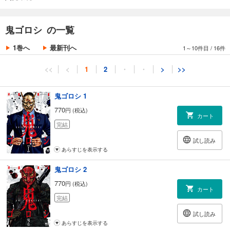
鬼ゴロシ の一覧
1巻へ
最新刊へ
1～10件目
/
16件
<<
<
1
2
・
・
>
>>
鬼ゴロシ 1
770
円 (税込)
カート
完結
試し読み
あらすじを表示する
鬼ゴロシ 2
770
円 (税込)
カート
完結
試し読み
あらすじを表示する