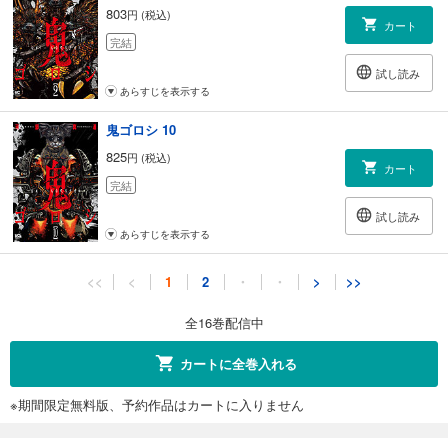
803
円 (税込)
カート
完結
試し読み
あらすじを表示する
鬼ゴロシ 10
825
円 (税込)
カート
完結
試し読み
あらすじを表示する
鬼ゴロシ 11
<<
<
1
2
・
・
>
>>
825
円 (税込)
カート
全16巻配信中
完結
試し読み
カートに全巻入れる
あらすじを表示する
※期間限定無料版、予約作品はカートに入りません
鬼ゴロシ 12
825
円 (税込)