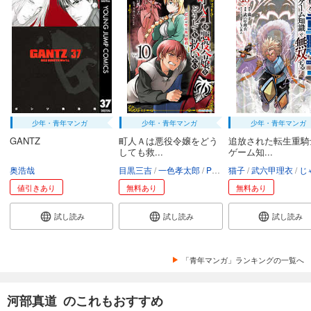
少年・青年マンガ
少年・青年マンガ
少年・青年マンガ
GANTZ
町人Ａは悪役令嬢をどう
追放された転生重騎
しても救...
ゲーム知...
奥浩哉
目黒三吉
一色孝太郎
Parum
猫子
武六甲理衣
じゃい
値引きあり
無料あり
無料あり
試し読み
試し読み
試し読み
「青年マンガ」ランキングの一覧へ
河部真道 のこれもおすすめ