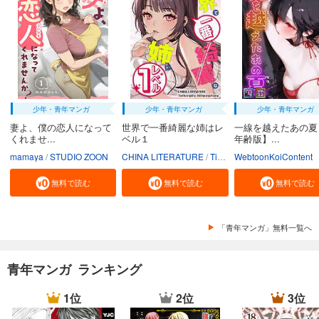
少年・青年マンガ
少年・青年マンガ
少年・青年マンガ
妻よ、僕の恋人になって
世界で一番綺麗な姉はレ
一線を越えたあの夏
くれませ...
ベル１
年齢版】...
mamaya
STUDIO ZOON
CHINA LITERATURE
Tiankongshu Mangongchang
WebtoonKoiContent
無料で読む
無料で読む
無料で読む
「青年マンガ」無料一覧へ
青年マンガ ランキング
1位
2位
3位