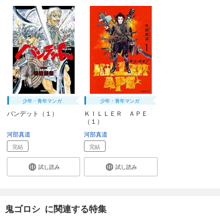
少年・青年マンガ
少年・青年マンガ
バンデット（１）
ＫＩＬＬＥＲ ＡＰＥ
（１）
河部真道
河部真道
完結
完結
試し読み
試し読み
鬼ゴロシ に関連する特集