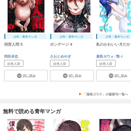
少年・青年マンガ
少年・青年マンガ
少年・青年マンガ
洞窟人間 5
ボンデージ 4
私のかわいい犬だから
岡田卓也
さおとめやぎ
廣島ガウォ
艶々
続巻入荷
続巻入荷
続巻入荷
試し読み
試し読み
試し読み
「漫画ゴラク」の最新刊一覧へ
無料で読める青年マンガ