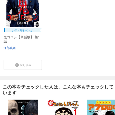
少年・青年マンガ
鬼ゴロシ【単話版】 第1
話
河部真道
試し読み
この本をチェックした人は、こんな本もチェックして
います