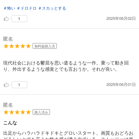
＃怖い
＃ドロドロ
＃スカッとする
2025年06月02日
1
匿名
無料版購入済
現代社会における鬱屈を思い遣るような一作。乗って動き回
り、外出するような感覚とでも言おうか。それが良い。
2025年06月01日
1
匿名
購入済み
こんな
出足からハラハラドキドキとグロいスタート。画質もおどろお
どろしいとでも言うか怖さ感が滲み出ている。ストーリーは単