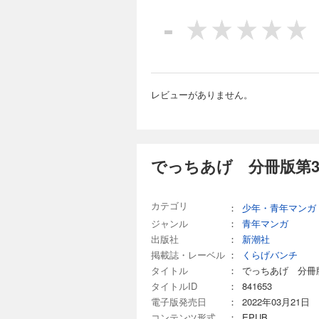
-
レビューがありません。
でっちあげ 分冊版第3
カテゴリ
：
少年・青年マンガ
ジャンル
：
青年マンガ
出版社
：
新潮社
掲載誌・レーベル
：
くらげバンチ
タイトル
：
でっちあげ 分冊
タイトルID
：
841653
電子版発売日
：
2022年03月21日
コンテンツ形式
：
EPUB