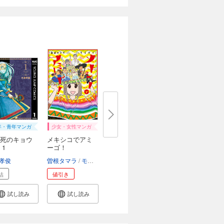
年・青年マンガ
少女・女性マンガ
死のキョウ
メキシコでアミ
 1
ーゴ！
孝俊
曽根タマラ
モイライ
結
値引き
試し読み
試し読み