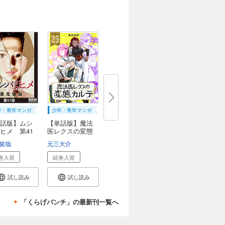
年・青年マンガ
少年・青年マンガ
話版】ムシ
【単話版】魔法
ヒメ 第41
医レクスの変態
カ...
俊哉
元三大介
巻入荷
続巻入荷
試し読み
試し読み
「くらげバンチ」の最新刊一覧へ