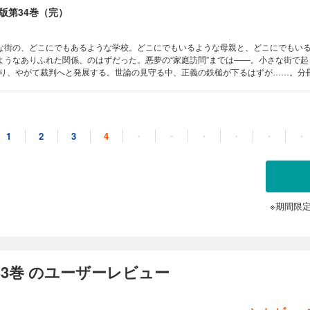
版第34巻（完）
な街の、どこにでもあるような学校。どこにでもいるような母親と、どこにでもい
ようなありふれた関係、のはずだった。悪夢の“家庭訪問”までは――。小さな街で起
巡り、やがて裁判へと発展する。世論の見守る中、正義の鉄槌が下るはずが……。分冊
1
2
3
4
・
・
・
・
・
・
※期間限
3巻 のユーザーレビュー