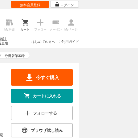
無料会員登録
ログイン
カートに入れる
試し読み
るような先
歴
My本棚
カート
フォロー
クーポン
Myページ
きた“体罰
版第26
雑誌
はじめての方へ
ご利用ガイド
写真集
げ 分冊版第33巻
カートに入れる
試し読み
今すぐ購入
るような先
きた“体罰
版第27
カートに入れる
カートに入れる
フォローする
試し読み
るような先
ブラウザ試し読み
きた“体罰
親