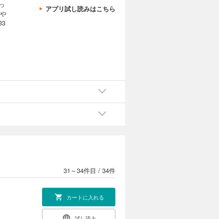
版第28
っ
アプリ試し読みはこちら
、や
3
カートに入れる
試し読み
るような先
きた“体罰
版第29
カートに入れる
試し読み
るような先
きた“体罰
版第30
31～34件目
/
34件
カートに入れる
試し読み