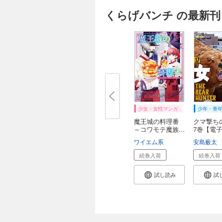
くらげバンチ の最新刊
少女・女性マンガ
少年・青
魔王城の料理番
クマ撃ち
～コワモテ魔族...
7巻【電
付...
ワイエム系
安島薮太
続巻入荷
続巻入荷
試し読み
試