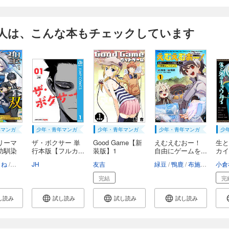
人は、こんな本もチェックしています
年マンガ
少年・青年マンガ
少年・青年マンガ
少年・青年マンガ
少
リーマ
ザ・ボクサー 単
Good Game【新
えむえむおー！
生と
幼馴染
行本版【フルカ...
装版】1
自由にゲームを...
カイ
さね
オハド
JH
へいろー
友吉
緑豆
鴨鹿
布施龍太
小倉
完結
完
し読み
試し読み
試し読み
試し読み