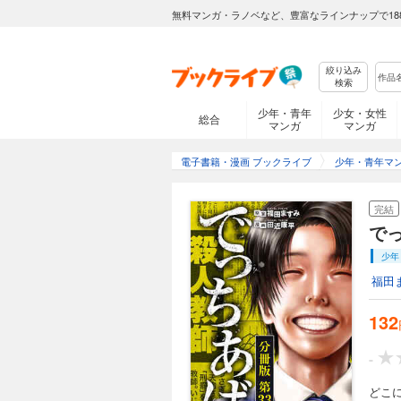
完結
無料マンガ・ラノベなど、豊富なラインナップで18
でっちあげ 分冊
132円 (税込)
絞り込み
どこにでもあるよう
検索
生。どこにでもある
事件”は全国を駆け
少年・青年
少女・女性
総合
巻！
マンガ
マンガ
完結
電子書籍・漫画 ブックライブ
少年・青年マ
でっちあげ 分冊
132円 (税込)
完結
どこにでもあるよう
で
生。どこにでもある
事件”は全国を駆け
少年
巻！
福田
完結
132
でっちあげ 分冊
132円 (税込)
-
どこにでもあるよう
生。どこにでもある
どこ