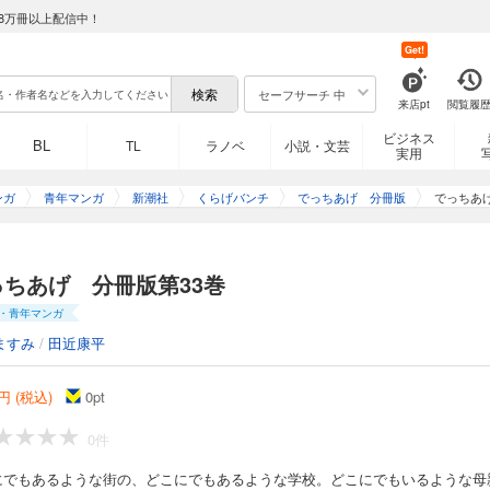
8万冊以上配信中！
版第26巻
Get!
な街の、どこにでもあるような学校。どこにでもいるような母親と、どこにでもい
セーフサーチ 中
来店pt
閲覧履
ようなありふれた関係、のはずだった。悪夢の“家庭訪問”までは――。小さな街で起
巡り、やがて裁判へと発展する。世論の見守る中、正義の鉄槌が下るはずが……。分冊
ビジネス
BL
TL
ラノベ
小説・文芸
実用
ンガ
青年マンガ
新潮社
くらげバンチ
でっちあげ 分冊版
でっちあ
版第27巻
な街の、どこにでもあるような学校。どこにでもいるような母親と、どこにでもい
っちあげ 分冊版第33巻
ようなありふれた関係、のはずだった。悪夢の“家庭訪問”までは――。小さな街で起
巡り、やがて裁判へと発展する。世論の見守る中、正義の鉄槌が下るはずが……。分冊
・青年マンガ
ますみ
/
田近康平
円 (税込)
0
pt
版第28巻
0件
な街の、どこにでもあるような学校。どこにでもいるような母親と、どこにでもい
ようなありふれた関係、のはずだった。悪夢の“家庭訪問”までは――。小さな街で起
にでもあるような街の、どこにでもあるような学校。どこにでもいるような母