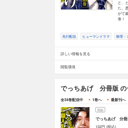
事件”は全国を駆け
と、
巻！
た。
がて
完結
巻！
でっちあげ 分冊
132円 (税込)
先行配信
ヒューマンドラマ
推理・
どこにでもあるよう
生。どこにでもある
事件”は全国を駆け
詳しい情報を見る
巻！
完結
閲覧環境
でっちあげ 分冊
132円 (税込)
どこにでもあるよう
でっちあげ 分冊版 の
生。どこにでもある
事件”は全国を駆け
全34巻配信中
1巻へ
最新刊へ
巻！
完結
でっちあげ 分冊
132円 (税込)