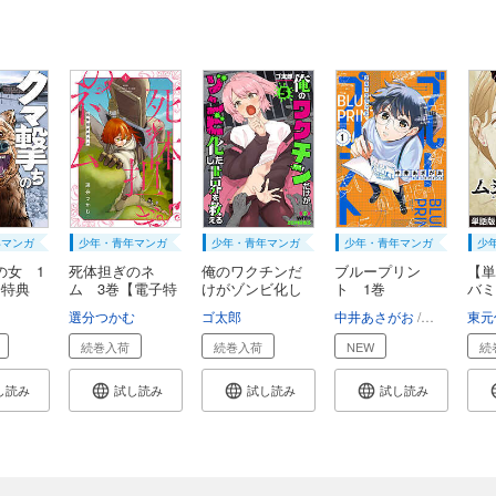
年マンガ
少年・青年マンガ
少年・青年マンガ
少年・青年マンガ
少
の女 1
死体担ぎのネ
俺のワクチンだ
ブループリン
【単
子特典
ム 3巻【電子特
けがゾンビ化し
ト 1巻
バミ
典...
た...
話
選分つかむ
ゴ太郎
中井あさがお
クマタイチ
東元
続巻入荷
続巻入荷
NEW
続
し読み
試し読み
試し読み
試し読み