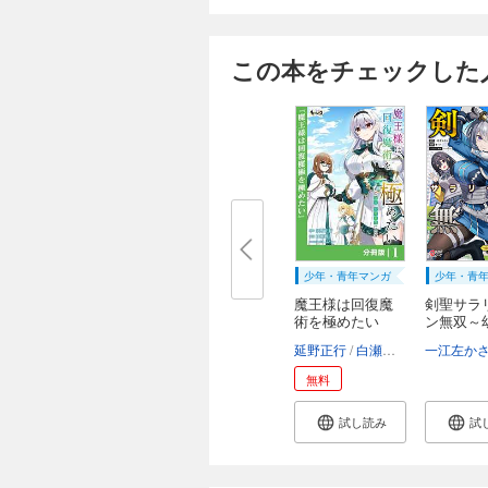
この本をチェックした
少年・青年マンガ
少年・青
魔王様は回復魔
剣聖サラ
術を極めたい
ン無双～
【分...
み...
延野正行
白瀬岬
ふつー
一江左か
無料
試し読み
試