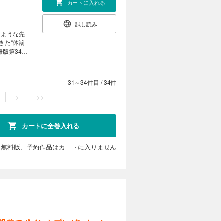
カートに入れる
試し読み
るような先
きた“体罰
版第34
31～34件目
/
34件
>
>>
カートに全巻入れる
定無料版、予約作品はカートに入りません