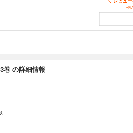
＼ レビュ
※購
3巻 の詳細情報
版