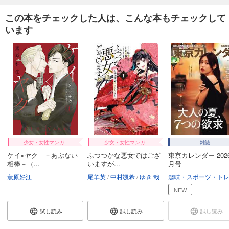
この本をチェックした人は、こんな本もチェックして
います
少女・女性マンガ
少女・女性マンガ
雑誌
ケイ×ヤク －あぶない
ふつつかな悪女ではござ
東京カレンダー 202
相棒－（...
いますが...
月号
薫原好江
尾羊英
中村颯希
ゆき 哉
NEW
試し読み
試し読み
試し読み