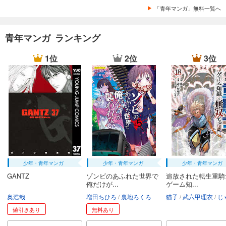
「青年マンガ」無料一覧へ
青年マンガ ランキング
1位
2位
3位
少年・青年マンガ
少年・青年マンガ
少年・青年マンガ
GANTZ
ゾンビのあふれた世界で
追放された転生重騎
俺だけが...
ゲーム知...
奥浩哉
増田ちひろ
裏地ろくろ
猫子
武六甲理衣
じゃい
値引きあり
無料あり