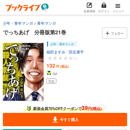
カート
完結
会員登録
ログイン
メニュー
試し読み
あらすじを表示する
少年・青年マンガ
青年マンガ
でっちあげ 分冊版第15巻
でっちあげ 分冊版第21巻
フォロー
132
円 (税込)
カート
少年・青年マンガ
完結
福田ますみ
/
田近康平
試し読み
-
(0)
あらすじを表示する
132
円 (税込)
でっちあげ 分冊版第16巻
0
pt
132
円 (税込)
完結
カート
完結
試し読み
あらすじを表示する
39
新規会員70%OFFクーポンで
円(税込)
でっちあげ 分冊版第17巻
今すぐ購入
132
円 (税込)
カート
完結