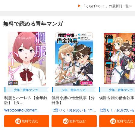
「くらげバンチ」の最新刊一覧へ
無料で読める青年マンガ
少年・青年マンガ
少年・青年マンガ
少年・青年マンガ
制服とハーレム【全年齢
侯爵令嬢の借金執事【分
侯爵令嬢の借金執事
版】【タ...
冊版】
WebtoonKoiContent
七野りく
おおのいも
mmu
七野りく
おおのいも
無料で読む
無料で読む
無料で読む