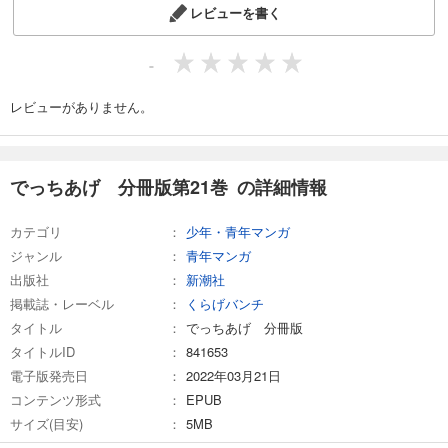
レビューを書く
132
円 (税込)
カート
完結
-
試し読み
あらすじを表示する
レビューがありません。
でっちあげ 分冊版第34巻（完）
132
円 (税込)
カート
でっちあげ 分冊版第21巻 の詳細情報
完結
試し読み
カテゴリ
少年・青年マンガ
あらすじを表示する
ジャンル
青年マンガ
出版社
新潮社
掲載誌・レーベル
くらげバンチ
タイトル
でっちあげ 分冊版
タイトルID
841653
電子版発売日
2022年03月21日
コンテンツ形式
EPUB
サイズ(目安)
5MB