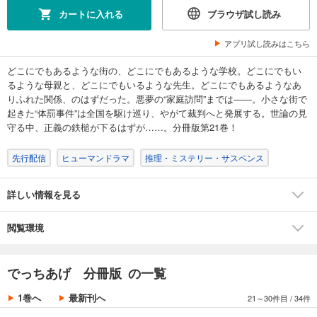
カートに入れる
ブラウザ試し読み
試し読み
あらすじを表示する
アプリ試し読みはこちら
でっちあげ 分冊版第18巻
どこにでもあるような街の、どこにでもあるような学校。どこにでもい
132
円 (税込)
るような母親と、どこにでもいるような先生。どこにでもあるようなあ
カート
りふれた関係、のはずだった。悪夢の“家庭訪問”までは――。小さな街で
完結
起きた“体罰事件”は全国を駆け巡り、やがて裁判へと発展する。世論の見
試し読み
守る中、正義の鉄槌が下るはずが……。分冊版第21巻！
あらすじを表示する
先行配信
ヒューマンドラマ
推理・ミステリー・サスペンス
でっちあげ 分冊版第19巻
132
円 (税込)
カート
詳しい情報を見る
完結
試し読み
閲覧環境
あらすじを表示する
でっちあげ 分冊版第20巻
でっちあげ 分冊版 の一覧
132
円 (税込)
カート
1巻へ
最新刊へ
21～30件目
/
34件
完結