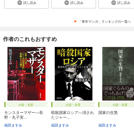
試し読み
試し読み
試し読み
「青年マンガ」ランキングの一覧へ
作者のこれもおすすめ
小説・文芸
小説・文芸
小説・文芸
モンスターマザー―長
暗殺国家ロシア―消され
国家の生贄
野・丸子実...
たジャー...
福田ますみ
福田ますみ
福田ますみ