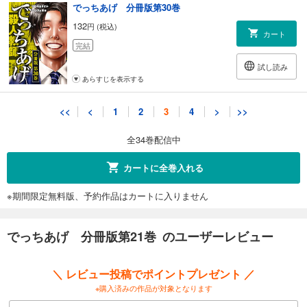
でっちあげ 分冊版第30巻
132
円 (税込)
カート
完結
試し読み
あらすじを表示する
でっちあげ 分冊版第31巻
<<
<
1
2
3
4
>
>>
132
円 (税込)
カート
全34巻配信中
完結
試し読み
カートに全巻入れる
あらすじを表示する
※期間限定無料版、予約作品はカートに入りません
でっちあげ 分冊版第32巻
132
円 (税込)
カート
でっちあげ 分冊版第21巻 のユーザーレビュー
完結
試し読み
＼ レビュー投稿でポイントプレゼント ／
あらすじを表示する
※購入済みの作品が対象となります
でっちあげ 分冊版第33巻