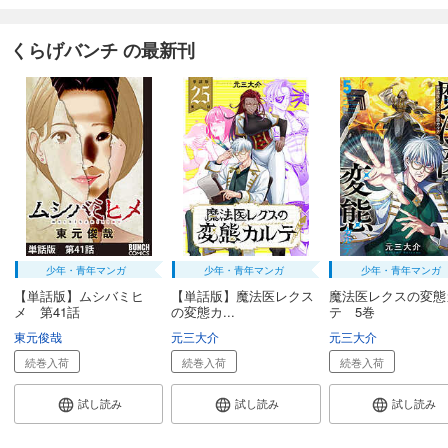
くらげバンチ の最新刊
少年・青年マンガ
少年・青年マンガ
少年・青年マンガ
【単話版】ムシバミヒ
【単話版】魔法医レクス
魔法医レクスの変態
メ 第41話
の変態カ...
テ 5巻
東元俊哉
元三大介
元三大介
続巻入荷
続巻入荷
続巻入荷
試し読み
試し読み
試し読み