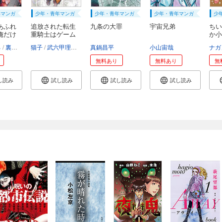
年マンガ
少年・青年マンガ
少年・青年マンガ
少年・青年マンガ
少
あふれ
追放された転生
九条の大罪
宇宙兄弟
ちい
俺だけ
重騎士はゲーム
か小
知...
い...
ろ
裏地ろくろ
猫子
武六甲理衣
じゃいあん
真鍋昌平
小山宙哉
ナガ
無料あり
無料あり
無
し読み
試し読み
試し読み
試し読み