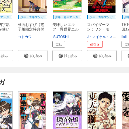
年マンガ
少年・青年マンガ
少年・青年マンガ
少年・青年マンガ
少
四字熟
麺面むすび【電
美味しいエル
スパイダーマ
TE
か使い
子版限定特典付
フ 異世界エル
ン：ワン・モ
囚わ
き...
フは...
ア・デ...
ヨドカワ
ISUTOSHI
J・マイケル・ストラジンスキー
lisili
完結
値引き
完
し読み
試し読み
試し読み
試し読み
ガ