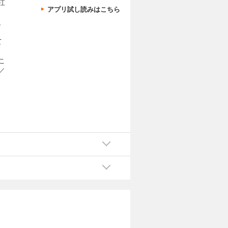
江
アプリ試し読みはこちら
、
て
こ
／
ま