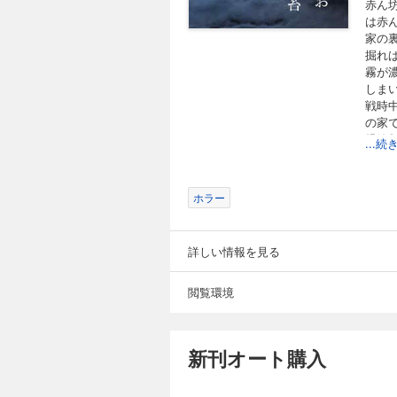
赤ん
は赤
家の
掘れ
霧が
しま
戦時
の家
児嶋
...
全５
す。
ホラー
詳しい情報を見る
閲覧環境
新刊オート購入