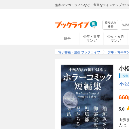
無料マンガ・ラノベなど、豊富なラインナップで18
絞り込み
検索
少年・青年
少女・女性
総合
マンガ
マンガ
電子書籍・漫画 ブックライブ
少年・青年マ
小
少年
小松
660
5.0
山歩
人は