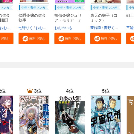
年マンガ
少年・青年マンガ
少年・青年マンガ
少年・青年マンガ
少
の借金
侯爵令嬢の借金
探偵令嬢ジュリ
東天の獅子（コ
戦士
冊版】
執事
ア・モリアーテ
ミック）
ィ...
おおのいも
七野りく
mmu
おおのいも
おおのいも
mmu
夢枕獏
青野てる坊
三浦
で読む
無料で読む
無料で読む
無料で読む
2位
3位
4位
5位