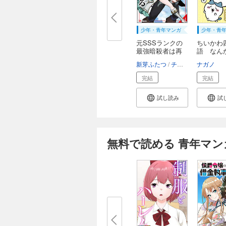
少年・青年マンガ
少年・青
元SSSランクの
ちいかわ
最強暗殺者は再
語 なん
び...
た...
新芽ふたつ
チョーカー
ナガノ
完結
完結
試し読み
試
無料で読める 青年マン