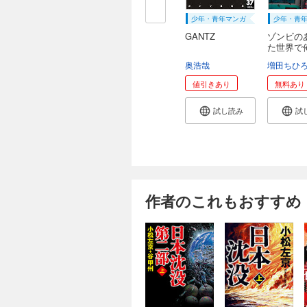
少年・青年マンガ
少年・青
GANTZ
ゾンビの
た世界で
が...
奥浩哉
増田ちひ
値引きあり
無料あり
試し読み
試
作者のこれもおすすめ