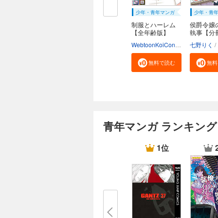
少年・青年マンガ
少年・青
制服とハーレム
侯爵令嬢
【全年齢版】
執事【分
【タ...
WebtoonKoiContent
七野りく
無料で読む
無料
青年マンガ ランキング
1位