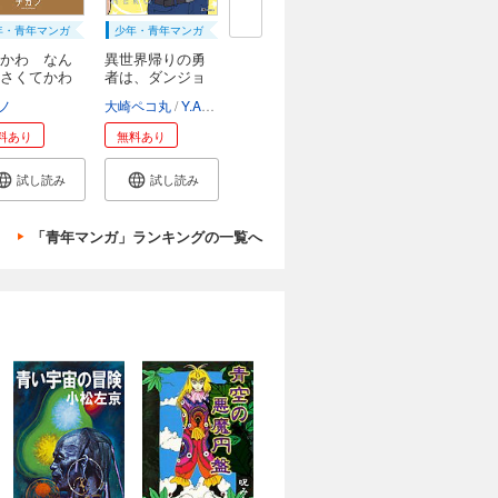
年・青年マンガ
少年・青年マンガ
かわ なん
異世界帰りの勇
さくてかわ
者は、ダンジョ
ン...
ノ
大崎ペコ丸
Y.A
ぷきゅのすけ
料あり
無料あり
試し読み
試し読み
「青年マンガ」ランキングの一覧へ