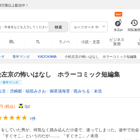
8万冊以上配信中！
Get!
セーフサーチ 中
来店pt
閲覧履
ビジネス
BL
TL
ラノベ
小説・文芸
実用
ンガ
青年マンガ
KADOKAWA
小松左京の怖いはなし ホラーコミック短編集
松左京の怖いはなし ホラーコミック短編集
・青年マンガ
左京
/
児嶋都
/
稲垣みさお
/
御茶漬海苔
/
呪みちる
/
未浩
円 (税込)
3
pt
1件
きをしていた男が、何気なく踏み込んだ小道で、迷ってしまった。途中で出会
、「すぐそこ」というのだが……。「すぐそこ」／未浩