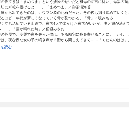
坊の夜泣きは「まめつま」という妖怪のせいだと祖母の助言に従い、母親の菊
ん坊に米粒を投げると……。「まめつま」／御茶漬海苔
裏庭から出てきたのは、ナウマン象の化石だった。その後も掘り進めていくと
ばるほど、年代が新しくなっていく骨が見つかる。「骨」／呪みちる
濃く立ち込めている山道で、家族4人で出かけた家族がいたが、妻と娘が消え
い……。「霧が晴れた時」／稲垣みさお
中の芦屋で、空襲で家を失った僕は、ある邸宅に身を寄せることに。しかし、
では、夜な夜な女の子の鳴き声が２階から聞こえてきて……「くだんのはは」
都
続きを読む
編＋解説付きで、思う存分、ＳＦの巨匠・小松左京のホラーの世界を堪能でき