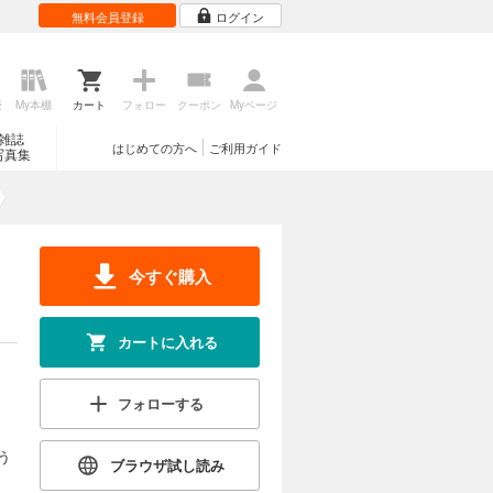
無料会員登録
ログイン
歴
My本棚
カート
フォロー
クーポン
Myページ
雑誌
はじめての方へ
ご利用ガイド
写真集
今すぐ購入
カートに入れる
フォローする
う
ブラウザ試し読み