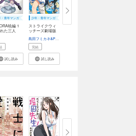
年・青年マンガ
少年・青年マンガ
TORA暁編 1
ストライクウィ
れた三人
ッチーズ劇場版
5...
ジョー・カザーダ
高木亮
島田フミカネ&ProjektKagonish
藤林真
結
完結
試し読み
試し読み