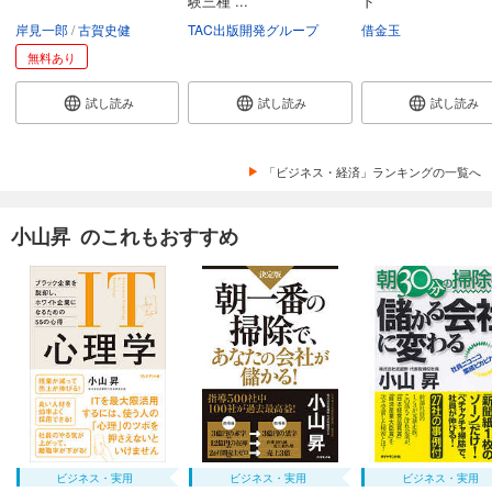
験三種 ...
ド
岸見一郎
古賀史健
TAC出版開発グループ
借金玉
無料あり
試し読み
試し読み
試し読み
「ビジネス・経済」ランキングの一覧へ
小山昇 のこれもおすすめ
ビジネス・実用
ビジネス・実用
ビジネス・実用