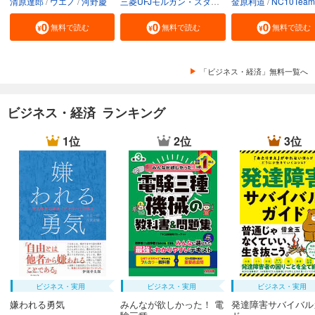
清原達郎
ウエノ
河野慶
三菱UFJモルガン・スタンレー証券株式会社
金原利道
NC10Team
無料で読む
無料で読む
無料で読む
「ビジネス・経済」無料一覧へ
ビジネス・経済 ランキング
1位
2位
3位
ビジネス・実用
ビジネス・実用
ビジネス・実用
嫌われる勇気
みんなが欲しかった！ 電
発達障害サバイバル