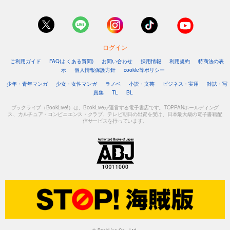
ログイン
ご利用ガイド
FAQ(よくある質問)
お問い合わせ
採用情報
利用規約
特商法の表
示
個人情報保護方針
cookie等ポリシー
少年・青年マンガ
少女・女性マンガ
ラノベ
小説・文芸
ビジネス・実用
雑誌・写
真集
TL
BL
ブックライブ（BookLive!）は、BookLiveが運営する電子書店です。TOPPANホールディング
ス、カルチュア・コンビニエンス・クラブ、テレビ朝日の出資を受け、日本最大級の電子書籍配
信サービスを行っています。