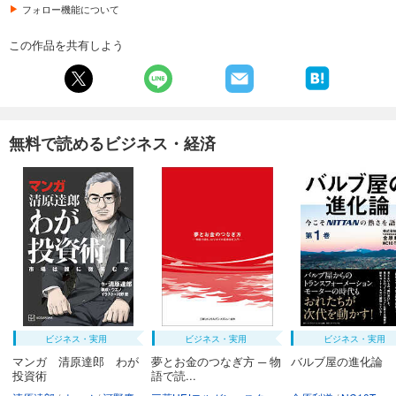
フォロー機能について
この作品を共有しよう
無料で読めるビジネス・経済
ビジネス・実用
ビジネス・実用
ビジネス・実用
マンガ 清原達郎 わが
夢とお金のつなぎ方 ─ 物
バルブ屋の進化論
投資術
語で読...