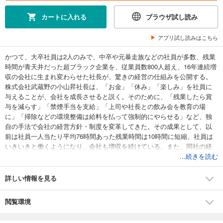
カートに入れる
ブラウザ試し読み
アプリ試し読みはこちら
かつて、大卒社員は2人のみで、中卒や元暴走族などの社員が多数、残業
時間が青天井だった超ブラック企業を、従業員数800人超え、16年連続増
収の会社に生まれ変わらせた社長が、驚きの経営の仕組みを公開する。
株式会社武蔵野の小山昇社長は、「お金」「休み」「楽しみ」を社員に
与えることが、会社を成長させると説く。そのために、「残業したら賞
与を減らす」「禁煙手当を支給」「上司や社長との飲み会を教育の場
に」「掃除などの環境整備は給料を払って強制的にやらせる」など、独
自の手法で会社の経営方針・制度を変革してきた。その成果として、以
前は社員一人当たり平均76時間あった残業時間は10時間に短縮、社員は
いきいきと働くようになり、会社も増収を続けている。また、同社の経
営の仕組みを紹介する「経営サポート事業」の会員企業は、半数以上の
...続きを読む
会社が過去最高益をたたき出している。これら武蔵野流「社員の愛し
方」の要諦を解説する書。
詳しい情報を見る
閲覧環境