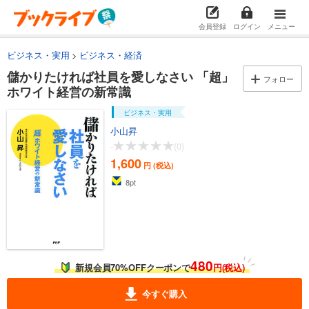
会員登録
ログイン
メニュー
ビジネス・実用
ビジネス・経済
儲かりたければ社員を愛しなさい 「超」
フォロー
ホワイト経営の新常識
ビジネス・実用
小山昇
-
(0)
1,600
円 (税込)
8
pt
480
新規会員70%OFFクーポンで
円(税込)
今すぐ購入