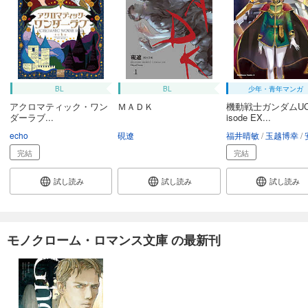
BL
BL
少年・青年マンガ
アクロマティック・ワン
ＭＡＤＫ
機動戦士ガンダムUC
ダーラブ...
isode EX...
echo
硯遼
福井晴敏
玉越博幸
安
完結
完結
試し読み
試し読み
試し読み
モノクローム・ロマンス文庫 の最新刊