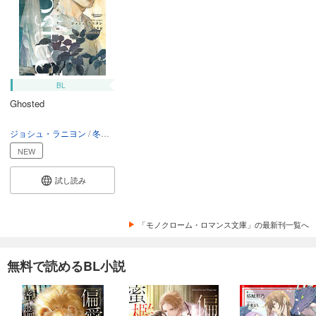
BL
Ghosted
ジョシュ・ラニヨン
冬斗亜紀
門野葉一
NEW
試し読み
「モノクローム・ロマンス文庫」の最新刊一覧へ
無料で読めるBL小説