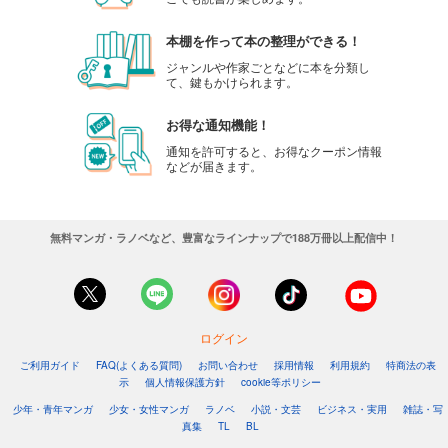
本棚を作って本の整理ができる！
ジャンルや作家ごとなどに本を分類し
て、鍵もかけられます。
お得な通知機能！
通知を許可すると、お得なクーポン情報
などが届きます。
無料マンガ・ラノベなど、豊富なラインナップで188万冊以上配信中！
ログイン
ご利用ガイド
FAQ(よくある質問)
お問い合わせ
採用情報
利用規約
特商法の表
示
個人情報保護方針
cookie等ポリシー
少年・青年マンガ
少女・女性マンガ
ラノベ
小説・文芸
ビジネス・実用
雑誌・写
真集
TL
BL