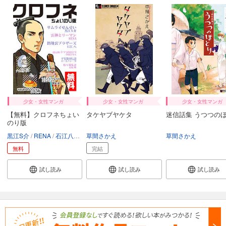
少女・女性マンガ
少女・女性マンガ
少女・女性マンガ
【無料】クロフネちょい
タケヤブヤケタ
迷信話集 うつつの
のり版
黒江S介
RENA
石江八
草間さかえ
草間さかえ
ホームラン・拳
石原理
草間さかえ
アリムラモハ
無料
完結
試し読み
試し読み
試し読み