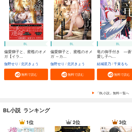
BL
BL
BL
偏愛獅子と、蜜檻のオメ
偏愛獅子と、蜜檻のオメ
竜の御手付き ―蒼
ガ【イラ...
ガ ～カ...
愛し子へ...
伽野せり
北沢きょう
伽野せり
北沢きょう
結城星乃
千束るち
無料で読む
無料で読む
無料で読む
「BL小説」無料一覧へ
BL小説 ランキング
1位
2位
3位