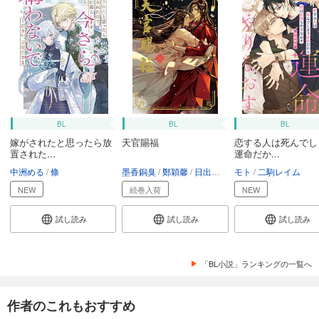
BL
BL
BL
嫁がされたと思ったら放
天官賜福
恋する人は死んでし
置された...
運命だか...
中洲める
條
墨香銅臭
鄭穎馨
日出的小太陽
モト
二駒レイム
NEW
続巻入荷
NEW
試し読み
試し読み
試し読み
「BL小説」ランキングの一覧へ
作者のこれもおすすめ