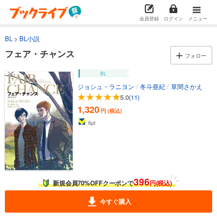
会員登録
ログイン
メニュー
BL
BL小説
フェア・チャンス
フォロー
BL
ジョシュ・ラニヨン
/
冬斗亜紀
/
草間さかえ
5.0
(11)
1,320
円 (税込)
6
pt
396
新規会員70%OFFクーポンで
円(税込)
今すぐ購入