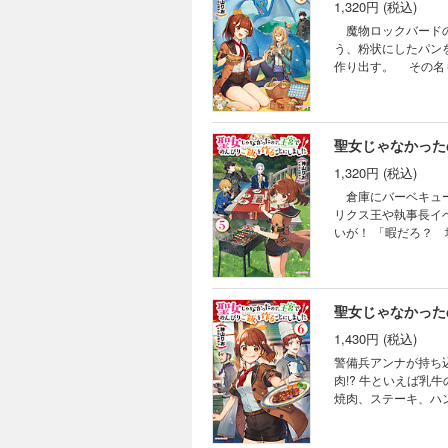
1,320円 (税込)
魔物ロックバードの
う、粉状にしたパン
作り出す。 その名
フライなど揚げ物の
本作品の電子版には
～来るなというのに
聖女じゃなかった
1,320円 (税込)
倉庫にバーベキュー
リクス王や執事長イ
いが！ 「暇だろ？ 
度は王宮の外でもか
５弾！ ※本作品の
（著：依空 まつり
聖女じゃなかった
1,430円 (税込)
警備兵アンナが持ち
肉!? 牛といえば乳牛のこの国。豚肉でさえ、王族とて月に一回口に出来れば良い方なのだ！ 莉奈は歓喜に沸いた。
焼肉、ステーキ、ハンバーグ、レシ
史上最高難度（？）の争奪戦も勃発！ 牛肉にありつけた者と
ディ第６弾！ ※本作品の電子版には本編終了後にカドカワBOOKS『百花宮のお掃除係 転生した新米宮女、後宮の