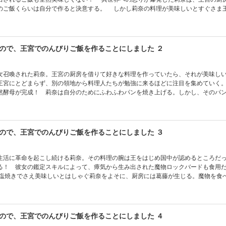
のご飯くらいは自分で作ると決意する。 しかし莉奈の料理が美味しいとすぐさま
たちまで虜にしてしまう。莉奈の料理を皆が待ち望む王宮で、自由気ままな異世界
ので、王宮でのんびりご飯を作ることにしました ２
女召喚された莉奈。王宮の厨房を借りて好きな料理を作っていたら、それが美味し
王宮にとどまらず、別の領地から料理人たちが勉強に来るほどに注目を集めていく
然酵母が完成！ 莉奈は自分のためにふわふわパンを焼き上げる。しかし、そのパ
仁義なき争奪戦が始まってしまい――？ 莉奈のやりたい放題な異世界ライフ、待
ので、王宮でのんびりご飯を作ることにしました ３
生活に革命を起こし続ける莉奈。その料理の腕は王をはじめ国中が認めるところだ
る！ 彼女の鑑定スキルによって、瘴気から生み出された魔物ロックバードも食用
塩焼きでさえ美味しいとはしゃぐ莉奈をよそに、厨房には葛藤が生じる。魔物を食
し香ばしい匂いに思わず喉が鳴ってしまい――？ 食料問題もサクッと解決、莉奈
ので、王宮でのんびりご飯を作ることにしました ４