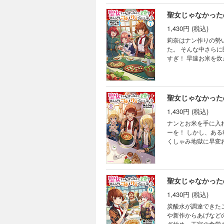
お悩み解決します。
聖女じゃなかった
1,430円 (税込)
莉奈はナン作りの勢
た。 そんな中さらに朗報が！ ついにホーニン酒の原料が到着したのだ。豚や鳥の餌だと思ってた……って勿体なさ
すぎ！ 早速お米を
世界に主食革命を巻
弾！ ※本作品の電
版が収録されていま
聖女じゃなかった
1,430円 (税込)
ナンとお米を手に入
ーを！ しかし、ある程度の人数分は作ろうと大掛かりなカレー作りを始めたら、舞い散るスパイスの粉で厨房中は
くしゃみ地獄に早変わ
中の王族たちまで夕食
作品の電子版には本
ってます。』（著：
聖女じゃなかった
1,430円 (税込)
炭酸水が調達できた
や新作からあげなどの新メニューを早速
ぎ始め、王宮の食堂が徹夜で飲み明かす