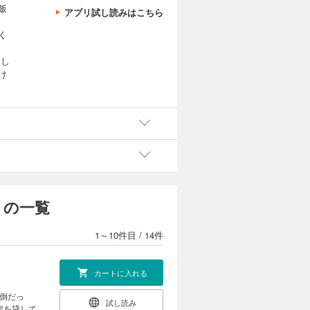
飯
アプリ試し読みはこちら
く
にし
け
 の一覧
1～10件目
/
14件
カートに入れる
倒だっ
試し読み
房を貸して