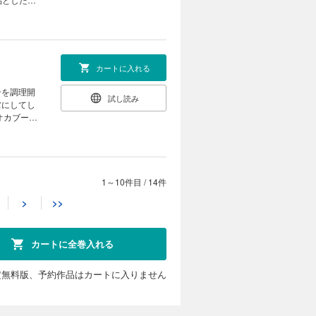
カートに入れる
ンを調理開
試し読み
虜にしてし
1～10件目
/
14件
カートに入れる
>
>>
コのことは
試し読み
？ ※本作
分だよ
カートに全巻入れる
定無料版、予約作品はカートに入りません
カートに入れる