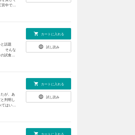
王宮中で大
ライフが幕
カートに入れる
いと話題
試し読み
。 そんな
ンの試食を
望の第２
カートに入れる
ったが、あ
試し読み
だと判明し
べてはいけ
の異世界ラ
カートに入れる