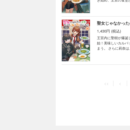
たちの競争も激化しており、それが
９弾！ ※本作品の電子版には本編終了後にカドカワBOOKS『前略、山暮らしを始めました。』（著：浅葱）のお試
し版が収録されてい
聖女じゃなかった
1,430円 (税込)
王宮内に聖樹が爆誕
始！美味しいカルパ
まう。 さらに莉奈は、黒スライムを乾燥させるとタピオカ風になることも偶然発見し、異世界にもタピオカブーム
の足音が!? 魔物食が浸透しすぎて、魔物を狩りすぎたら食べられないと心配までされる始末の、グルメ改革コメデ
ィ第10弾！ ※本作品の電子版には本編終了後にカドカワBOOKS『稀代の悪女、三度目の人生で【無才無能】を楽し
む』（著：嵐 華子
聖女じゃなかった
1,430円 (税込)
<<
<
新興の国の偵察へ赴
憂鬱……だけど、外
品の電子版には本編
ね？』（著：mono
聖女じゃなかった
1,430円 (税込)