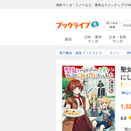
無料マンガ・ラノベなど、豊富なラインナップで18
絞り込み
検索
少年・青年
少女・女性
総合
マンガ
マンガ
電子書籍・漫画 ブックライブ
ラノベ
男
聖
に
神山
1,3
4.0
「俺