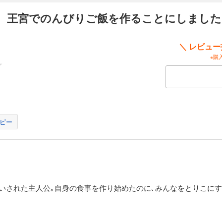
クスナ公国に入った莉奈達は、最初の町で早速、変異ゴーレムの群れの襲来に遭遇
、王宮でのんびりご飯を作ることにしました
やトイレ、コンロを取り出し――？ 野営の概念が崩れ去る、美味しく楽しい拠点
＼ レビュ
収録されています。
※購
ので、王宮でのんびりご飯を作ることにしました １３
から救ったり、冒険者一行を餌付けしたりしながら続けてきた隣国の首都への旅も
ところで焼酎の原料になるという木の実を見つけてしまい、お酒好きなフェリクス
ピー
す！～』（著：蒼井 美紗）のお試し版が収録されています。
ので、王宮でのんびりご飯を作ることにしました １４
び越え到着した公国の首都モルテグル。 だが、首都でさえ食料確保に悩む窮状だと
意。いざ、大規模飯テロ開始!! 竜に乗ってきた女の子が、首都防壁の前で焼肉
いされた主人公｡自身の食事を作り始めたのに､みんなをとりこにす
!? 前代未聞の状況に戸惑う公王様も、やがて美味しい焼き鳥の前に陥落。徐々に親
れています。