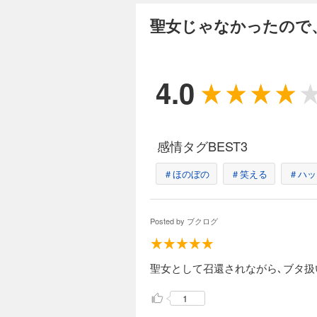
ついに国境を越えウ
聖女じゃなかったので
う。 だが、その危機をフェリクス王が圧倒的な実力で斬り伏せた。そう、この旅には最強の“魔王”がついているの
だ！ 首都モルテグルはまだ遠く野宿になってしまうが、やはり魔物の危険はなさそう。それなら折角だし快適に過
ごしたい！莉奈は魔法鞄から足湯
作り開始！ ※本作品の電子版には本編終了後にカドカワBOOKS『俺、悪役騎士団長に転生する。』（著：酒本 ア
ズサ）のお試し版が
4.0
聖女じゃなかった
1,540円 (税込)
国境の街を魔物暴走
盤！ 広大な草原で超巨大なワニや動く樹木を目の当たりにし、この世界の奥深さに改めて感激する莉奈。しかし、
感情タグBEST3
ようやく休憩という
急変――!? 一方、首都モルテグルが近づくにつれて、何やらきな臭い雰囲気に。どうやら首都が危機的状況である
＃ほのぼの
＃笑える
＃ハッ
らしく……？ ※本作品の電子版には本編終了後にカドカワBOOKS『図書館の天才少女 ～本好きの新人官吏は膨大
な知識で国を救いま
聖女じゃなかった
Posted by
ブクログ
1,540円 (税込)
魔物の群れを竜で飛
はこの国にも魔物食を広めようと決
聖女として召還されながら､ブタ扱
パーティーを始めた
ていく。 一方、公国を取り巻く不穏な情勢を聞かされたフェリクス王は、ヴァルタール王都から意外な人物を呼び
寄せて――？ ※本作品の電子版には本編終了後にカドカワBOOKS『小物貴族が性に合うようです』（著：スパ郎）
1
のお試し版が収録さ