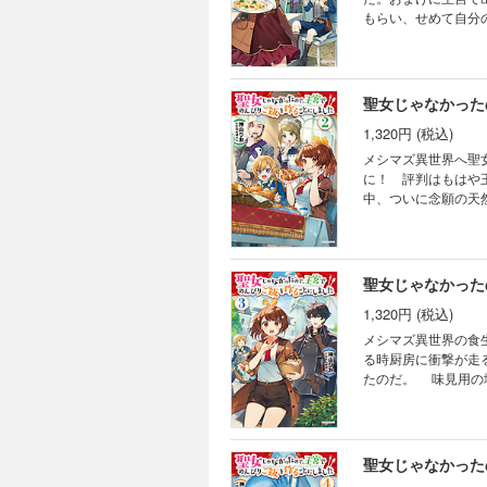
もらい、せめて自分
評判！ 美形な王族
を開ける！
聖女じゃなかった
1,320円 (税込)
メシマズ異世界へ聖
に！ 評判はもはや
中、ついに念願の天
めぐって、王宮内で
弾！
聖女じゃなかった
1,320円 (税込)
メシマズ異世界の食
る時厨房に衝撃が走
たのだ。 味見用の
ないのは常識、しか
イフ第３弾！
聖女じゃなかった