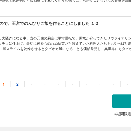
さらなる波乱を呼んで――？ 相変わらず莉奈がやらかしまくる王宮コメディ第
ます。
ので、王宮でのんびりご飯を作ることにしました １０
し大騒ぎになる中、当の元凶の莉奈は平常運転で、黒竜が狩ってきたリヴァイアサ
ッチョに仕上げ、最初は神をも恐れぬ所業だと震えていた料理人たちをもやっぱり
）のお試し版が収録されています。
ので、王宮でのんびりご飯を作ることにしました １１
1
2
・
・
・
・
・
・
・
・
くフェリクス王に、チョコの原料・カカ王探しのため莉奈も同行することに。チョ
の世界を見る貴重なチャンスと、持ち歩ける軽食・お菓子の用意に大張り切りで――
終了後にカドカワBOOKS『水魔法ぐらいしか取り柄がないけど現代知識があれば充
-zo）のお試し版が収録されています。
※期間限
ので、王宮でのんびりご飯を作ることにしました １２