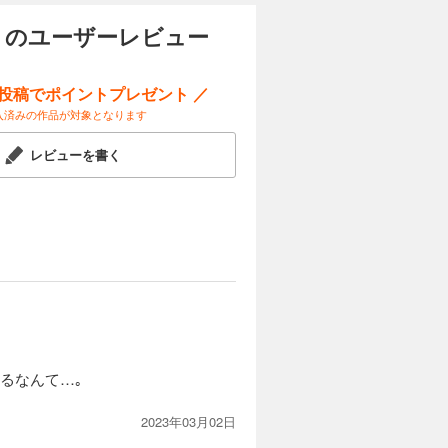
してしま
試し読み
 のユーザーレビュー
ー投稿でポイントプレゼント ／
入済みの作品が対象となります
カートに入れる
レビューを書く
いよいよ終
試し読み
王の態度が
カートに入れる
知り、莉奈
試し読み
るなんて…｡
交が深まっ
2023年03月02日