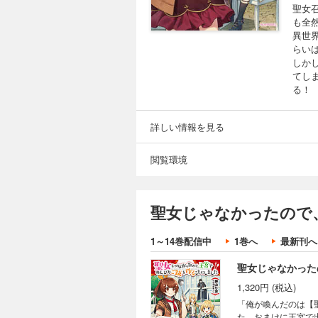
聖女
も全
異世
らい
しか
てし
る！
詳しい情報を見る
閲覧環境
聖女じゃなかったので
1～14巻配信中
1巻へ
最新刊へ
聖女じゃなかった
1,320円 (税込)
「俺が喚んだのは【
た。おまけに王宮で