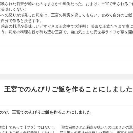
召喚された莉奈が聴いたのはまさかの罵倒だった。おまけに王宮で出されるご
然美味しくない！
界への怒りが爆発した莉奈は、王宮の厨房を貸してもらい、せめて自分のご飯
は自分で作ると決意する。
し莉奈の料理が美味しいとすぐさま王宮中で大評判！ 美形な王族たちまで虜
まう。莉奈の料理を皆が待ち望む王宮で、自由気ままな異世界ライフが幕を開
、王宮でのんびりご飯を作ることにしました
ので、王宮でのんびりご飯を作ることにしました
聖女】であって【ブタ】ではない!!」 聖女召喚された莉奈が聴いたのはまさかの罵
出されるご飯も全然美味しくない！ 異世界への怒りが爆発した莉奈は、王宮の厨