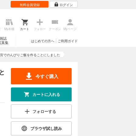
無料会員登録
ログイン
歴
My本棚
カート
フォロー
クーポン
Myページ
雑誌
はじめての方へ
ご利用ガイド
写真集
宮でのんびりご飯を作ることにしました
と
今すぐ購入
カートに入れる
フォローする
ブラウザ試し読み