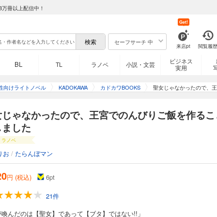
8万冊以上配信中！
Get!
セーフサーチ 中
来店pt
閲覧履
ビジネス
BL
TL
ラノベ
小説・文芸
実用
性向けライトノベル
KADOKAWA
カドカワBOOKS
聖女じゃなかったので、王
女じゃなかったので、王宮でのんびりご飯を作るこ
しました
ラノベ
りお
/
たらんぼマン
20
円 (税込)
6
pt
21件
が喚んだのは【聖女】であって【ブタ】ではない!!」