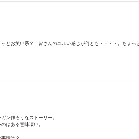
ょっとお笑い系？ 皆さんのユルい感じが何とも・・・・。ちょっ
ンガン作ろうなストーリー。
いのはある意味凄い。
の事情は？