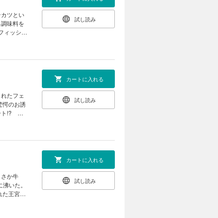
ンカツとい
試し読み
る調味料を
フィッシュ
中!? ※
したかった
ています。
カートに入れる
られたフェ
試し読み
驚愕のお誘
ト!? 今
コメディ第
しごと』
カートに入れる
まさか牛
試し読み