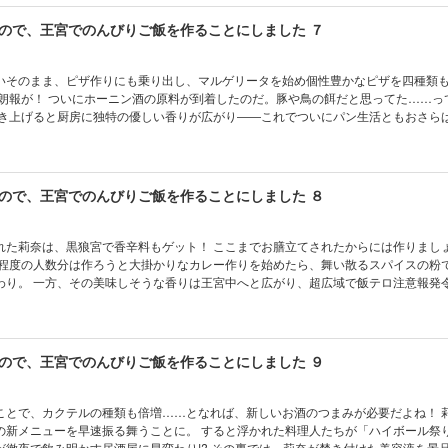
』（著：黒辺 あゆみ）のお試し版が収録されています。
ので、王宮でのんびりご飯を作ることにしました ７
いそのまま、ピザ作りにも乗り出し、マルゲリータを始め個性豊かなピザを四種類
炊き上げると厨房に独特の優しい香りが広がり――これでついにパン生活ともおさらば
き起こしながら、美容液開発にまで手を出す、やりたい放題が盛り沢山なグルメコ
子版には本編終了後にカドカワBOOKS『捨てられ聖女の異世界ごはん旅』（著：米織
す。
ので、王宮でのんびりご飯を作ることにしました ８
れた莉奈は、黒狼宮で香辛料もゲット！ ここまでお膳立てされたからには作りまし
り。 一方、その美味しそうな香りは王宮中へと広がり、超広域で飯テロ注意報発令中!?
モードに巻き込んで、カレーを皆で大満喫！ 美味しい幸せ迸るグルメコメディ第８弾！
編終了後にカドカワBOOKS『璃寛皇国ひきこもり瑞兆妃伝 日々後宮を抜け出し、
しののめすぴこ）のお試し版が収録されています。
ので、王宮でのんびりご飯を作ることにしました ９
ことで、カクテルの種類も倍増……となれば、新しいお酒のつまみが必要だよね！ 
振る舞うことに。 すると浮かれた料理人たちが「ハイボール祭り」だと騒
居酒屋に早変わり!? その裏では、莉奈が焚き付けた美容液を景品とした竜