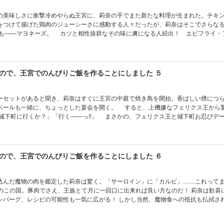
美味しさに衝撃冷めやらぬ王宮に、莉奈の手でまた新たな料理が生まれた。チキ
をつけて揚げた鶏肉のジューシーさに感動する人々だったが、莉奈はそこでさらな
も――マヨネーズ。 カツと相性抜群なその味に虜になる人続出！ エビフライ・
バリエーションも登場し――？ 莉奈ののんびりライフ第４弾は、異世界メタボ化進行
本編終了後にカドカワBOOKS『追放された転生公爵は、辺境でのんびりと畑を耕
領民が沢山来るから内政無双をすることに～ 』（著：うみ）のお試し版が収録され
ので、王宮でのんびりご飯を作ることにしました ５
セットがあると聞き、莉奈はすぐに王宮の中庭で焼き鳥を開始。香ばしい煙につ
ベールも一緒に、ちょっとした宴会を開く。 すると、上機嫌なフェリクス王から
城下町に行くか？」「行く――っ!!」 まさかの、フェリクス王と城下町お忍びデー
らあげのお手本を見せてあげることに……。 城下町でも大暴れな、莉奈の異世界
電子版には本編終了後にカドカワBOOKS『サイレント・ウィッチ 沈黙の魔女の隠
）のお試し版が収録されています。
ので、王宮でのんびりご飯を作ることにしました ６
込んだ魔物の肉を鑑定した莉奈は驚く。「サーロイン」に「カルビ」……これって
ピの可能性も一気に広がる！ しかし当然、魔物食への抵抗も払拭された王宮で
、ありつけなかった者。明暗分かれるグルメ改革コメ