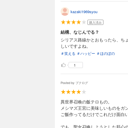
kazaki1969syou
購入済み
結構、なじんでる？
シリアス路線かとおもったら、ち
しいですよね。
＃笑える
＃ハッピー
＃ほのぼの
1
Posted by
ブクログ
異世界召喚の飯テロもの。
メシマズ王宮に美味しいものをガ
ご飯作ってるだけでこれだけ面白
でも、聖女召喚しようとした肝心