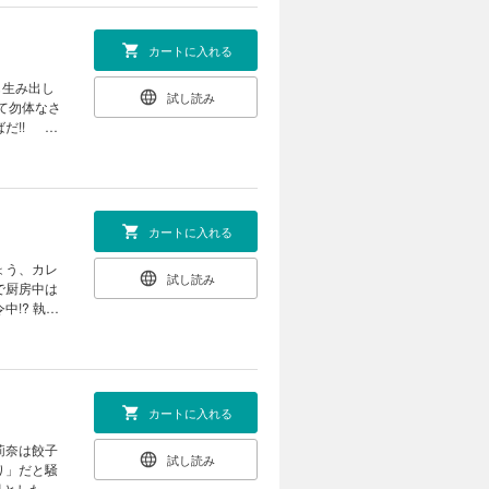
カートに入れる
も生み出し
試し読み
だ!! 異
メディ第７
）のお試し
カートに入れる
ょう、カレ
試し読み
 執務
 ※本
有能官吏や
カートに入れる
莉奈は餃子
試し読み