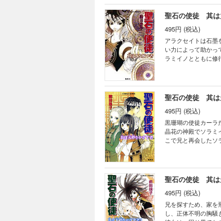
聖石の使徒 其は
495円 (税込)
アラクセイトは石墨
い力によって助かっ
ラミイノとともに修
がそれを断ったため
ーズ創世神話/其は力
聖石の使徒 其は
495円 (税込)
黒珊瑚の使徒カーラ
晶花の神殿でソラミ
こで兄と再会したソ
彼女はカーラたちが
ローズ創世神話/其は
聖石の使徒 其は
495円 (税込)
兄を探すため、家を
し、正体不明の胸騒