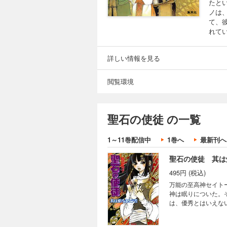
たと
ノは
て、
れて
詳しい情報を見る
閲覧環境
聖石の使徒 の一覧
1～11巻配信中
1巻へ
最新刊へ
聖石の使徒 其は
495円 (税込)
万能の至高神セイト
神は眠りについた。
は、優秀とはいえな
て、瘴の女神を目覚
ローズ創世神話/其は