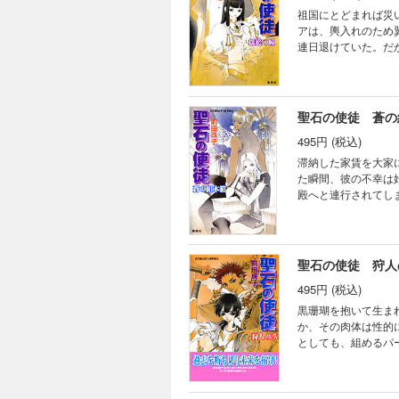
祖国にとどまれば災
アは、輿入れのため
連日退けていた。だ
侍女カートーンの言
嵐姫
聖石の使徒 蒼の
495円 (税込)
滞納した家賃を大家
た瞬間、彼の不幸は
殿へと連行されてし
で『迷わずの森』の
聖石の使徒 狩人
495円 (税込)
黒珊瑚を抱いて生ま
か、その肉体は性的
としても、組めるパ
マールとともに、あ