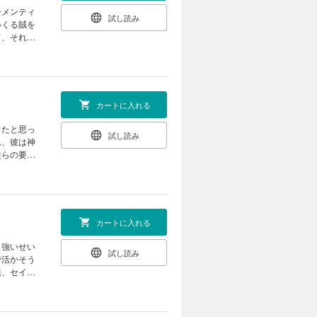
ーメンティ
試し読み
いくる賊を
て、それは
籃の瞳/晴
カートに入れる
ったと思っ
試し読み
れ、彼は神
徒らの要請
カートに入れる
も強いせい
試し読み
で活かそう
供、セイタ