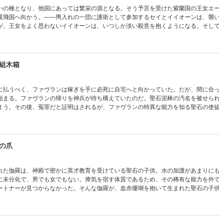
いの種となり、他国にあっては繁栄の源となる。そう予言を受けた紫蘭国の王女エ
翼飛国へ向かう。――輿入れの一団に護衛として参加するセイとイイオーンは、襲
が、王女をよく思わないイイオーンは、いつしか淡い殺意を抱くようになる。そし
葉によって、明確な意志となって…!?※あとがきは収録されていません。【目次】揺
組木箱
に払うべく、ファヴランは稼ぎを手に必死に自宅へと向かっていた。だが、間に合
始まる。ファヴランの帰りを神兵が待ち構えていたのだ。聖石泥棒の汚名を被せら
まう。その後、冤罪だと証明はされるが、ファヴランの特異な能力を知る聖石の使
案内役を半ば強制的に承諾させられて…？※あとがきは収録されていません。
の爪
れた伽羅は、神殿で密かに英才教育を受けている聖石の子供。水の加護があまりに
に未分化で、男でも女でもない。瘴気を宿す体質であるため、その稀有な能力を外
ートナーが見つからなかった。そんな伽羅が、血赤珊瑚を抱いて生まれた聖石の子
る任務を遂行するよう命じられて……!?※あとがきは収録されていません。