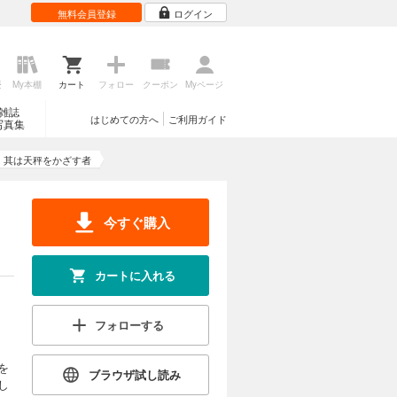
無料会員登録
ログイン
歴
My本棚
カート
フォロー
クーポン
Myページ
雑誌
はじめての方へ
ご利用ガイド
写真集
 其は天秤をかざす者
今すぐ購入
カートに入れる
フォローする
を
ブラウザ試し読み
し