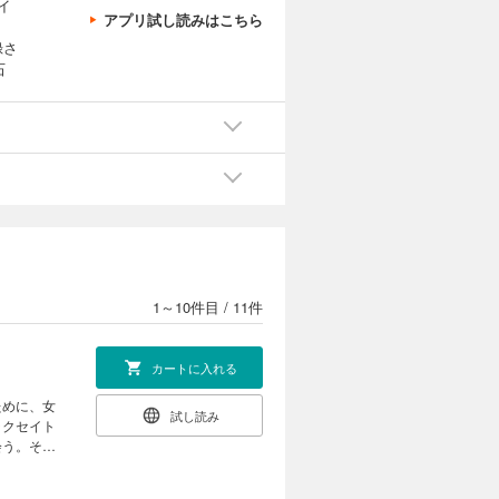
イ
アプリ試し読みはこちら
録さ
石
1～10件目
/
11件
カートに入れる
ために、女
試し読み
ラクセイト
会う。そし
】バルヴァ