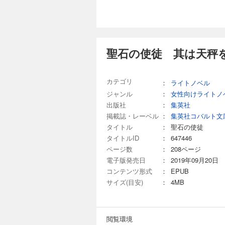
聖石の使徒 其は天秤
カテゴリ
：
ライトノベル
ジャンル
：
女性向けライトノ
出版社
：
集英社
掲載誌・レーベル
：
集英社コバルト文
タイトル
：
聖石の使徒
タイトルID
：
647446
ページ数
：
208ページ
電子版発売日
：
2019年09月20日
コンテンツ形式
：
EPUB
サイズ(目安)
：
4MB
閲覧環境