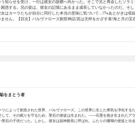
いう知らせを受け、一行は彼女の故郷へ向かった。そこで兄と再会したソラミ
、困惑する。兄の姿は、彼女の記憶にあるまま成長していなかったのだ。そし
彼女はカーラたちが自分に同行した本当の意味に気づいて…!?※あとがきは収
いません。【目次】バルヴァローズ創世神話/其は天秤をかざす者/海と月の宝
焔をまとう者
ーリによって創造された世界、バルヴァローズ。この世界に生じた瘴気を浄化する
そして、その眠りを守るため、聖石の使徒は生まれた。――石墨を抱き生まれたア
い聖石の子供だった。しかし、彼女は副神殿長に呼ばれ、ふたりの珊瑚の使徒と出
めさせないための手伝いをすることに…!?※あとがきは収録されていません。【目次
焔をまとう者/瘴の女神を癒す者