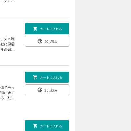
い『力』が
次】バルヴ
カートに入れる
中、力の制
試し読み
移動に風霊
ールの息子
バルヴァロ
カートに入れる
の街であっ
試し読み
が街に来て
れる。だ
次】其は水
カートに入れる