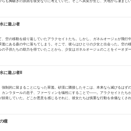
がらも胸騒ぎの原因を彼女なりに考えていた。そこへ異変が生じ、大地から凄まじ
美しい獣を生み、彼女に敵意を向けるが…!?※あとがきは収録されていません。【目
は天秤をかざす者II
水に遊ぶ者
て、空の移動を繰り返していたアラクセイトたち。しかし、ガネルオージェが飛行
翠濫にある森の中に落ちてしまう。そこで、彼らはひとりの少女と出会った。空の
ルの子供たちの助力を得ていたことから、少女はガネルオージェのことをイーオダ
本編に加え、番外編≪玻璃の籠≫を収録。※あとがきは収録されていません。【目次】
に遊ぶ者/玻璃の籠
に遊ぶ者II
、強制的に留まることになった翠濫。砂漠に隣接したそこは、本来なら滅びるはず
。カンラタールの息子、ファーリィンを犠牲にすることで――。アラクセイトたち
が頻発していた。どこか悪意を感じるそれに、彼女たちは慎重な行動を余儀なくさ
ため、アラクセイトは炎を放ってしまい…!?※あとがきは収録されていません。【目
う日
の瞳