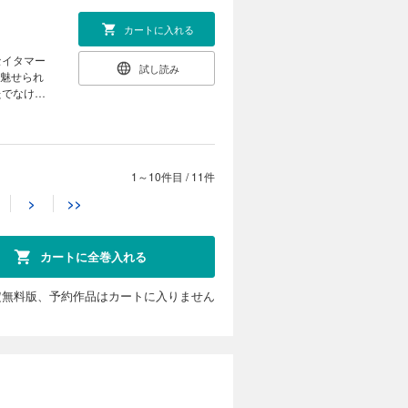
カートに入れる
セイタマー
試し読み
に魅せられ
たでなけれ
1～10件目
/
11件
カートに入れる
>
>>
コンビ、カ
試し読み
コンビ解散
…!? 悲
カートに全巻入れる
定無料版、予約作品はカートに入りません