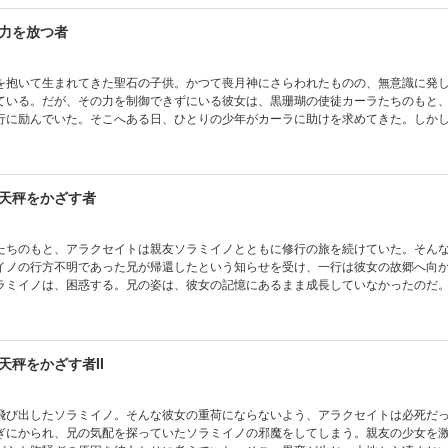
力を放つ者
を抱いて生まれてきた聖石の子供。かつて喪月神にさらわれたものの、無意識に発
ている。だが、その力を制御できずにいる彼女は、黒珊瑚の使徒カーラたちのもと
行に励んでいた。そこへある日、ひとりの少年がカーラに助けを求めてきた。しか
、少年はアラクセイトを誘拐して…。※あとがきは収録されていません。【目次】バ
を放つ者/夢紡ぐ聖女
天秤をかざす者
たちのもと、アラクセイトは親友ソラミイノとともに修行の旅を続けていた。そん
イノの行方不明であった兄が帰還したという知らせを受け、一行は彼女の故郷へ向
ラミイノは、困惑する。兄の姿は、彼女の記憶にあるまま成長していなかったのだ
自分に同行した本当の意味に気づいて…!?※あとがきは収録されていません。【目次
天秤をかざす者/海と月の宝石
天秤をかざす者II
飛び出したソラミイノ。そんな彼女の重荷にならないよう、アラクセイトは必死だ
ぎにかられ、兄の気配を探っていたソラミイノの邪魔をしてしまう。親友の少女を