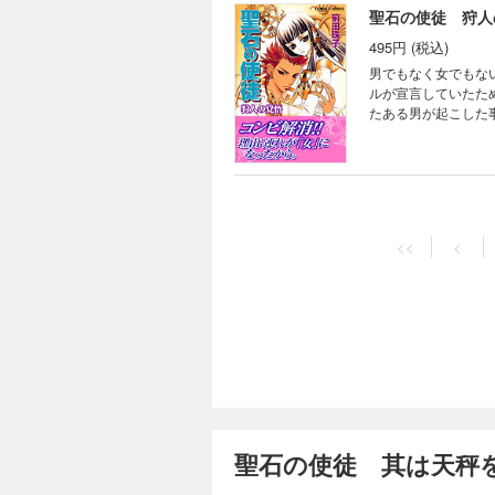
聖石の使徒 狩人
495円 (税込)
男でもなく女でもな
ルが宣言していたた
たある男が起こした
ばいやです！」大人
聖石の使徒 狩人
495円 (税込)
<<
<
この世界の瘴気を浄
ーラとセイタマール
を決める。しかし、
劇を乗り越えた先に
聖石の使徒 其は天秤