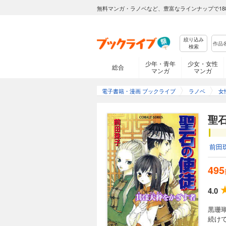
無料マンガ・ラノベなど、豊富なラインナップで18
絞り込み
検索
少年・青年
少女・女性
総合
マンガ
マンガ
電子書籍・漫画 ブックライブ
ラノベ
女
聖
前田
495
4.0
黒珊
続け