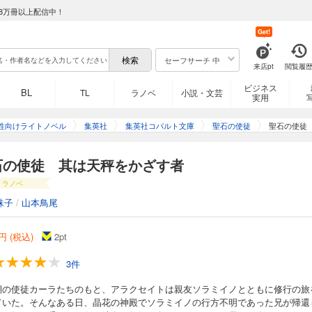
8万冊以上配信中！
Get!
セーフサーチ 中
来店pt
閲覧履
ビジネス
BL
TL
ラノベ
小説・文芸
実用
性向けライトノベル
集英社
集英社コバルト文庫
聖石の使徒
聖石の使徒
石の使徒 其は天秤をかざす者
ラノベ
珠子
/
山本鳥尾
円 (税込)
2
pt
3件
瑚の使徒カーラたちのもと、アラクセイトは親友ソラミイノとともに修行の旅
ていた。そんなある日、晶花の神殿でソラミイノの行方不明であった兄が帰還