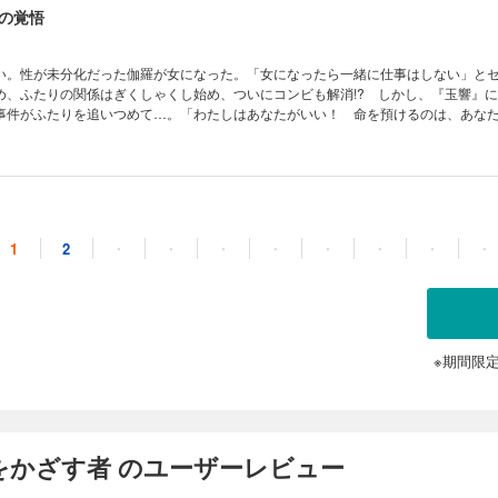
の覚悟
い。性が未分化だった伽羅が女になった。「女になったら一緒に仕事はしない」と
め、ふたりの関係はぎくしゃくし始め、ついにコンビも解消!? しかし、『玉響』
事件がふたりを追いつめて…。「わたしはあなたがいい！ 命を預けるのは、あな
気シリーズお師匠様編、怒濤の展開に！※あとがきは収録されていません。
の宝
1
2
・
・
・
・
・
・
・
・
化する女神の眠りを守るため生まれた「聖石の使徒」たち。そんな彼らを導く師匠
の過去の物語。性が未分化だったカーラが遂に女になってしまい、セイタマールは
『玉響』に魅せられた謎の男にカーラが攫われ、セイタマールは救出を試みるのだが
救済が!? お師匠様編、感動の完結！※あとがきは収録されていません。
※期間限
をかざす者 のユーザーレビュー