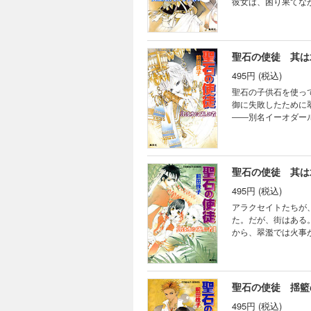
彼女は、困り果てな
噴き出す。それは、
ァローズ創世神話/其
聖石の使徒 其は
495円 (税込)
聖石の子供石を使っ
御に失敗したために
――別名イーオダー
と勘違いして!? 
ーズ創世神話/其は水
聖石の使徒 其は水
495円 (税込)
アラクセイトたちが
た。だが、街はある
から、翠濫では火事
が、瘴気から逃れる
に遊ぶ者II/夢のかな
聖石の使徒 揺籃
495円 (税込)