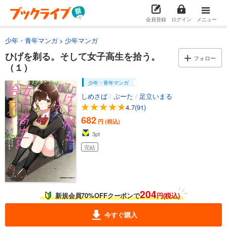
会員登録
ログイン
メニュー
少年・青年マンガ
少年マンガ
ひげを剃る。そして女子高生を拾う。
フォロー
（１）
少年・青年マンガ
しめさば
/
ぶーた
/
足立いまる
4.7
(91)
682
円 (税込)
3
pt
完結
204
新規会員70%OFFクーポンで
円(税込)
今すぐ購入