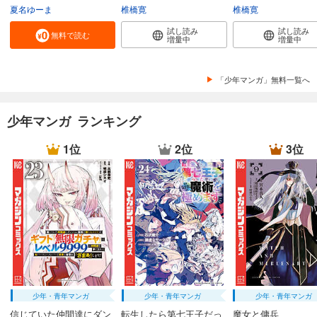
夏名ゆーま
椎橋寛
椎橋寛
試し読み
試し読み
無料で読む
増量中
増量中
「少年マンガ」無料一覧へ
少年マンガ ランキング
1位
2位
3位
少年・青年マンガ
少年・青年マンガ
少年・青年マンガ
信じていた仲間達にダン
転生したら第七王子だっ
魔女と傭兵