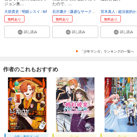
ジョン奥...
たので、...
大前貴史
明鏡シスイ
tef
石沢庸介
謙虚なサークル
メル。
宮木真人
超法規的かえ
無料あり
無料あり
無料あり
試し読み
試し読み
試し読み
「少年マンガ」ランキングの一覧へ
作者のこれもおすすめ
少年・青年マンガ
ラノベ
ラノベ