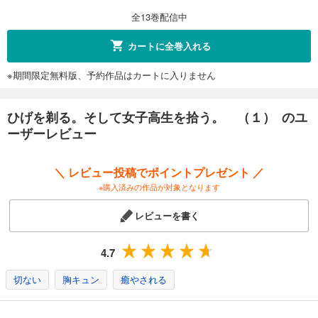
748
円 (税込)
カート
全13巻配信中
完結
試し読み
カートに全巻入れる
あらすじを表示する
※期間限定無料版、予約作品はカートに入りません
ひげを剃る。そして女子高生を拾う。 （１２）
748
円 (税込)
カート
ひげを剃る。そして女子高生を拾う。 （１） のユ
完結
ーザーレビュー
試し読み
あらすじを表示する
＼ レビュー投稿でポイントプレゼント ／
ひげを剃る。そして女子高生を拾う。 （１３）
※購入済みの作品が対象となります
836
円 (税込)
カート
レビューを書く
完結
試し読み
4.7
あらすじを表示する
切ない
胸キュン
癒やされる