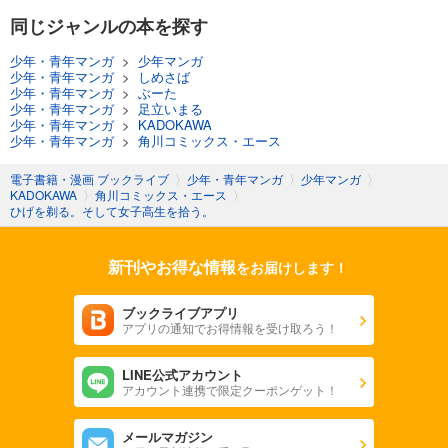
同じジャンルの本を探す
少年・青年マンガ
>
少年マンガ
少年・青年マンガ
>
しめさば
少年・青年マンガ
>
ぶーた
少年・青年マンガ
>
足立いまる
少年・青年マンガ
>
KADOKAWA
少年・青年マンガ
>
角川コミックス・エース
電子書籍・漫画 ブックライブ
〉
少年・青年マンガ
〉
少年マンガ
〉
KADOKAWA
〉
角川コミックス・エース
〉
ひげを剃る。そして女子高生を拾う。
新刊やお得な情報
をお届けします！
ブックライブアプリ
アプリの通知でお得情報を受け取ろう！
LINE公式アカウント
アカウント連携で限定クーポンゲット！
メールマガジン