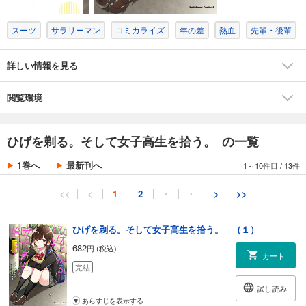
スーツ
サラリーマン
コミカライズ
年の差
熱血
先輩・後輩
詳しい情報を見る
閲覧環境
ひげを剃る。そして女子高生を拾う。 の一覧
1巻へ
最新刊へ
1～10件目
/
13件
<<
<
1
2
・
・
>
>>
ひげを剃る。そして女子高生を拾う。 （１）
682
円 (税込)
カート
完結
試し読み
あらすじを表示する