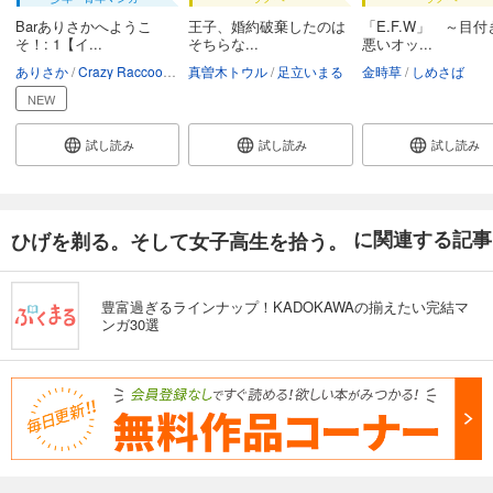
Barありさかへようこ
王子、婚約破棄したのは
「E.F.W」 ～目付
そ！: 1【イ...
そちらな...
悪いオッ...
ありさか
Crazy Raccoon
足立いまる
真曽木トウル
足立いまる
金時草
しめさば
NEW
試し読み
試し読み
試し読み
に関連する記事
ひげを剃る。そして女子高生を拾う。
豊富過ぎるラインナップ！KADOKAWAの揃えたい完結マ
ンガ30選