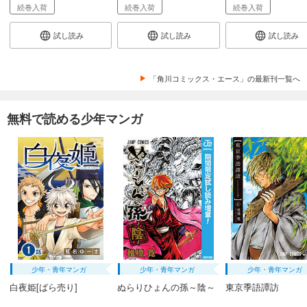
続巻入荷
続巻入荷
続巻入荷
試し読み
試し読み
試し読み
「角川コミックス・エース」の最新刊一覧へ
無料で読める少年マンガ
少年・青年マンガ
少年・青年マンガ
少年・青年マンガ
白夜姫[ばら売り]
ぬらりひょんの孫～陰～
東京季語譚訪