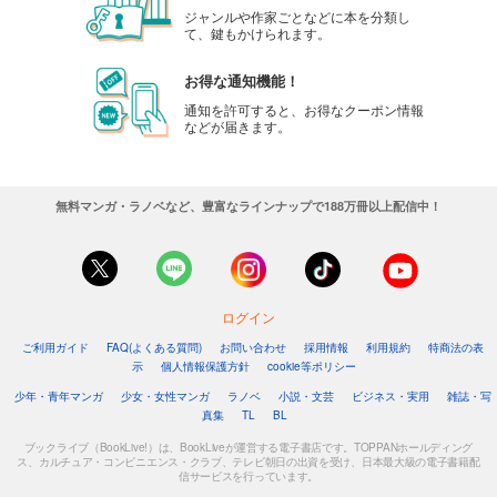
ジャンルや作家ごとなどに本を分類し
て、鍵もかけられます。
お得な通知機能！
通知を許可すると、お得なクーポン情報
などが届きます。
無料マンガ・ラノベなど、豊富なラインナップで188万冊以上配信中！
ログイン
ご利用ガイド
FAQ(よくある質問)
お問い合わせ
採用情報
利用規約
特商法の表
示
個人情報保護方針
cookie等ポリシー
少年・青年マンガ
少女・女性マンガ
ラノベ
小説・文芸
ビジネス・実用
雑誌・写
真集
TL
BL
ブックライブ（BookLive!）は、BookLiveが運営する電子書店です。TOPPANホールディング
ス、カルチュア・コンビニエンス・クラブ、テレビ朝日の出資を受け、日本最大級の電子書籍配
信サービスを行っています。