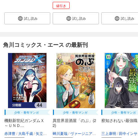
値引き
試し読み
試し読み
試し読み
角川コミックス・エース の最新刊
少年・青年マンガ
少年・青年マンガ
少年・青年マンガ
機動新世紀ガンダムＸ
異世界居酒屋「のぶ」(2
察知されない最強職
～ＵＮＤ...
2)
赤津豊
大島千歳
矢立肇・富野由悠季
蝉川夏哉
ヴァージニア二等兵
三上康明
転
田中インサイ