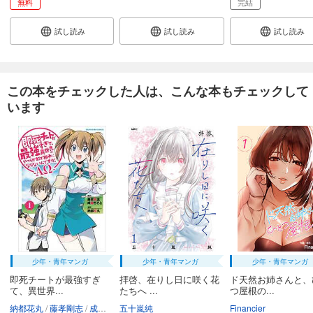
無料
完結
試し読み
試し読み
試し読み
この本をチェックした人は、こんな本もチェックして
います
少年・青年マンガ
少年・青年マンガ
少年・青年マンガ
即死チートが最強すぎ
拝啓、在りし日に咲く花
ド天然お姉さんと、
て、異世界...
たちへ ...
つ屋根の...
納都花丸
藤孝剛志
成瀬ちさと
五十嵐純
Financier