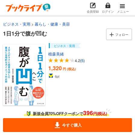
会員登録
ログイン
メニュー
ビジネス・実用
暮らし・健康・美容
1日1分で腹が凹む
フォロー
ビジネス・実用
植森美緒
4.2
(5)
1,320
円 (税込)
6
pt
396
新規会員70%OFFクーポンで
円(税込)
今すぐ購入