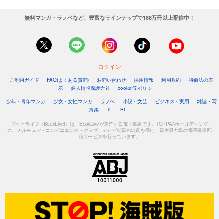
無料マンガ・ラノベなど、豊富なラインナップで188万冊以上配信中！
ログイン
ご利用ガイド
FAQ(よくある質問)
お問い合わせ
採用情報
利用規約
特商法の表
示
個人情報保護方針
cookie等ポリシー
少年・青年マンガ
少女・女性マンガ
ラノベ
小説・文芸
ビジネス・実用
雑誌・写
真集
TL
BL
ブックライブ（BookLive!）は、BookLiveが運営する電子書店です。TOPPANホールディング
ス、カルチュア・コンビニエンス・クラブ、テレビ朝日の出資を受け、日本最大級の電子書籍配
信サービスを行っています。