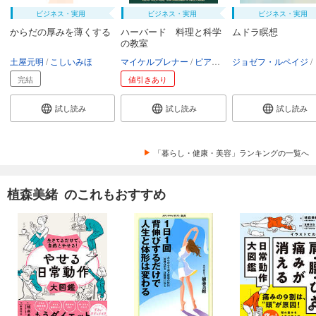
ビジネス・実用
ビジネス・実用
ビジネス・実用
からだの厚みを薄くする
ハーバード 料理と科学
ムドラ瞑想
の教室
土屋元明
こしいみほ
マイケルブレナー
ピアセーレンセン
ジョゼフ・ルペイジ
デイヴィッ
リ
完結
値引きあり
試し読み
試し読み
試し読み
「暮らし・健康・美容」ランキングの一覧へ
植森美緒 のこれもおすすめ