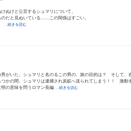
ぬけぬけと公言するシュマリについて、
るのだと見ぬいている……この関係はすごい。
。
...続きを読む
の男がいた。シュマリと名のるこの男の、旅の目的は？ そして、
もつかの間、シュマリは逮捕され炭鉱へ送られてしまう！！ 激動
文明の意味を問うロマン長編
...続きを読む