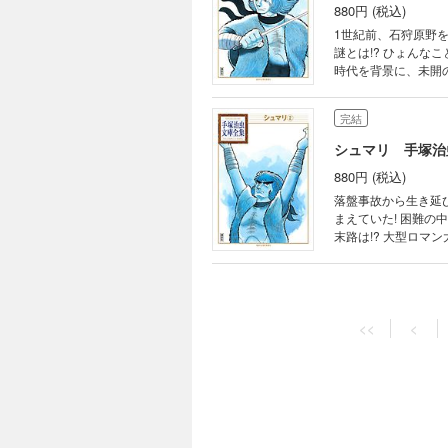
880円 (税込)
1世紀前、石狩原野
謎とは!? ひょんな
時代を背景に、未開
漫画全集収録巻数>MT
完結
シュマリ 手塚治
880円 (税込)
落盤事故から生き延
まえていた! 困難の
末路は!? 大型ロマン
4巻収録 <初出掲載>
<<
<