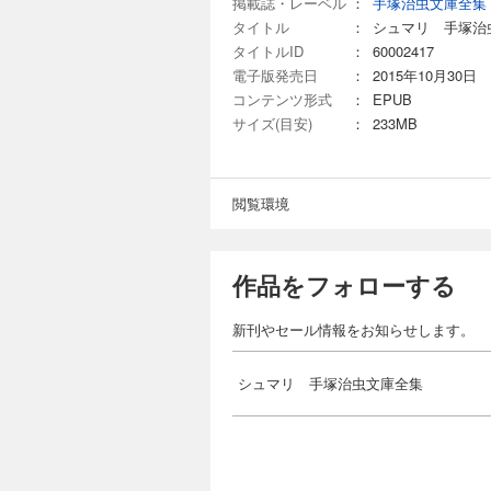
掲載誌・レーベル
：
手塚治虫文庫全集
タイトル
：
シュマリ 手塚治
タイトルID
：
60002417
電子版発売日
：
2015年10月30日
コンテンツ形式
：
EPUB
サイズ(目安)
：
233MB
閲覧環境
作品をフォローする
新刊やセール情報をお知らせします。
シュマリ 手塚治虫文庫全集