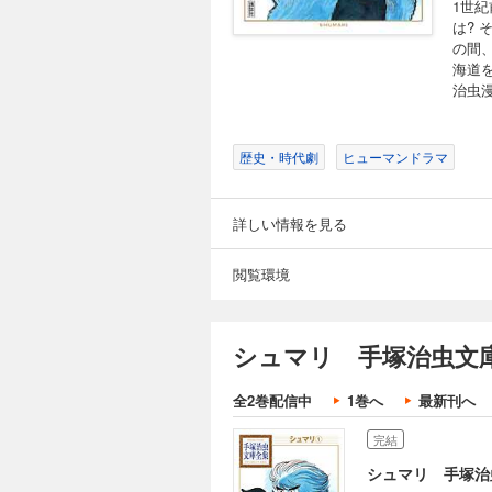
1世
は?
の間
海道
治虫漫
歴史・時代劇
ヒューマンドラマ
詳しい情報を見る
閲覧環境
シュマリ 手塚治虫文庫
全2巻配信中
1巻へ
最新刊へ
完結
シュマリ 手塚治