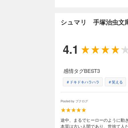
シュマリ 手塚治虫文
4.1
感情タグBEST3
＃ドキドキハラハラ
＃笑える
Posted by
ブクログ
途中、まるでヒーローのように動
本質は古い人間であり、世捨て人