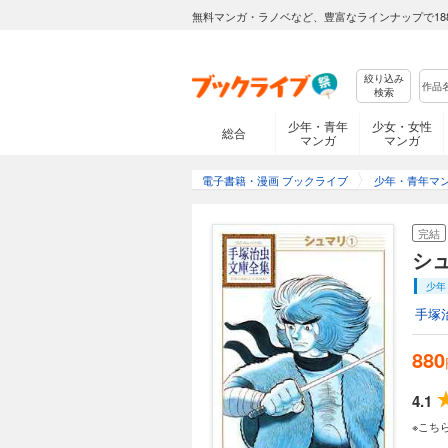
無料マンガ・ラノベなど、豊富なラインナップで18
絞り込み
検索
少年・青年
少女・女性
総合
マンガ
マンガ
電子書籍・漫画 ブックライブ
少年・青年マ
完結
シ
少年
手塚
880
4.1
※こち