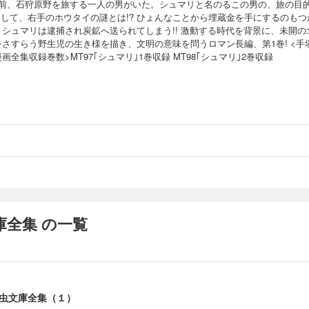
紀前、石狩原野を旅する一人の男がいた。シュマリと名のるこの男の、旅の目
 そして、右手のホウタイの謎とは!? ひょんなことから埋蔵金を手にするのもつ
、シュマリは逮捕され炭鉱へ送られてしまう!! 激動する時代を背景に、未開の
をさすらう野生児の生き様を描き、文明の意味を問うロマン長編、第1巻! <手
画全集収録巻数>MT97｢シュマリ｣1巻収録 MT98｢シュマリ｣2巻収録
全集 の一覧
虫文庫全集（１）