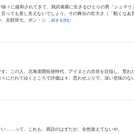
塚が徐々に緩和されてきて、我武者羅に生きるひとりの男「シュマ
と言っても差し支えないでしょう。その舞台の壮大さ（「動くなあ
妙、太財弥七、ポン・シ
...続きを読む
です、この人。北海道開拓使時代、アイヌとの共存を目指し、荒れ
徐々にだれてゆくところで評価は４。思わせぶりで、深い意味のな
すい……って、これも、再読のはずだが、全然覚えてないや。