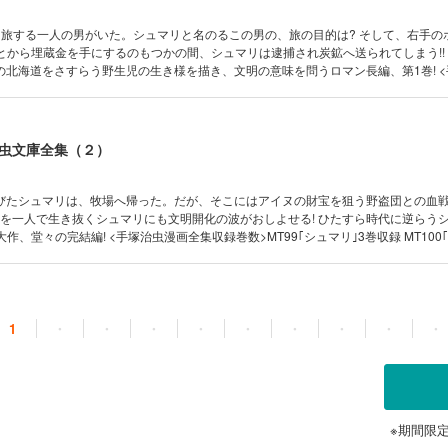
を旅する一人の男がいた。シュマリと名のるこの男の、旅の目的は? そして、右手の
ことから埋蔵金を手にするのもつかの間、シュマリは逮捕され炭鉱へ送られてしまう!!
の北海道をさすらう野生児の生き様を描き、文明の意味を問うロマン長編、第1巻! 
97｢シュマリ｣1巻収録 MT98｢シュマリ｣2巻収録
虫文庫全集（２）
びたシュマリは、牧場へ帰った。だが、そこにはアイヌの財宝を狙う野盗団との血
中を一人で生き抜くシュマリにも文明開化の波がおしよせる! ひたすら時代に逆らう
大作、堂々の完結編! <手塚治虫漫画全集収録巻数>MT99｢シュマリ｣3巻収録 MT100
『シュマリ』 1974年6月10日号～1976年4月25日号 ｢ビッグコミック｣連載
1
・
・
・
・
・
・
・
・
・
※期間限