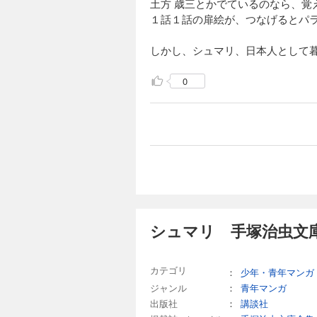
土方 歳三とかでているのなら、覚
１話１話の扉絵が、つなげるとパ
しかし、シュマリ、日本人として
0
シュマリ 手塚治虫文
カテゴリ
：
少年・青年マンガ
ジャンル
：
青年マンガ
出版社
：
講談社