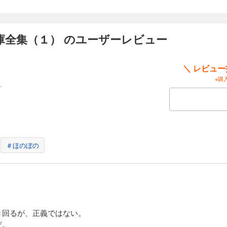
庫全集（１） のユーザーレビュー
＼ レビュ
※購
＃ほのぼの
き回るが、正義ではない。
だ。