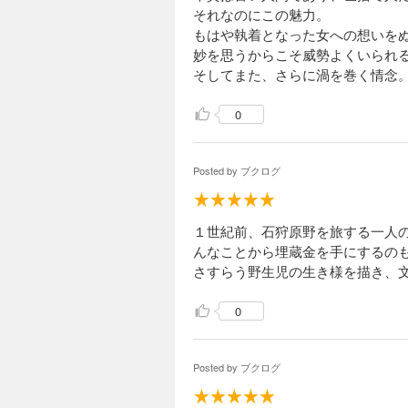
それなのにこの魅力。
もはや執着となった女への想いを
妙を思うからこそ威勢よくいられ
そしてまた、さらに渦を巻く情念
0
Posted by
ブクログ
１世紀前、石狩原野を旅する一人
んなことから埋蔵金を手にするの
さすらう野生児の生き様を描き、
0
Posted by
ブクログ