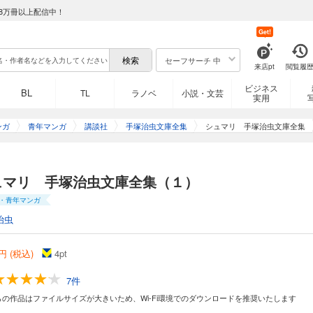
8万冊以上配信中！
Get!
セーフサーチ 中
来店pt
閲覧履
ビジネス
BL
TL
ラノベ
小説・文芸
実用
ンガ
青年マンガ
講談社
手塚治虫文庫全集
シュマリ 手塚治虫文庫全集
ュマリ 手塚治虫文庫全集（１）
・青年マンガ
治虫
円 (税込)
4
pt
7件
らの作品はファイルサイズが大きいため、Wi-Fi環境でのダウンロードを推奨いたします