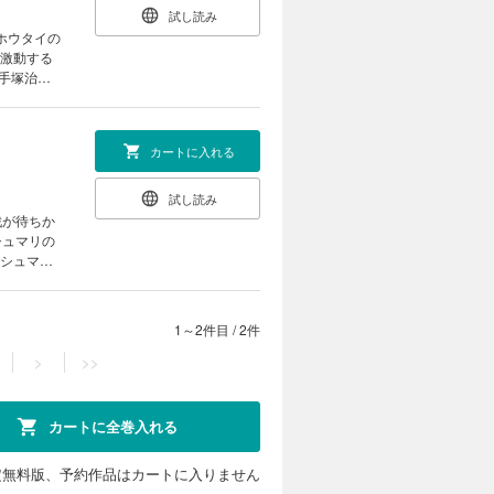
試し読み
ホウタイの
 激動する
<手塚治虫
カートに入れる
試し読み
戦が待ちか
シュマリの
｢シュマリ｣
1～2件目
/
2件
>
>>
カートに全巻入れる
定無料版、予約作品はカートに入りません