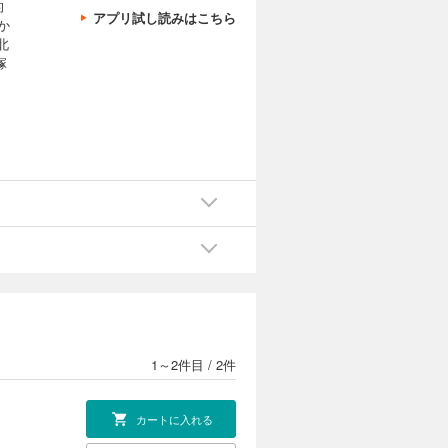
的
アプリ試し読みはこちら
か
北
塚
1～2件目
/
2件
カートに入れる