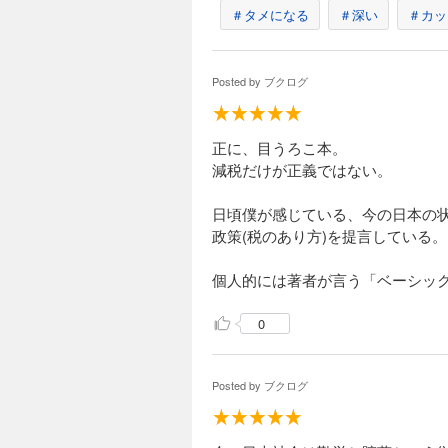
＃タメになる
＃深い
＃カッ
Posted by
ブクログ
正に、目うろこ本。
減税だけが正義ではない。
日頃僕が感じている、今の日本の
政策(税のあり方)を提言している。
個人的には著者が言う「ベーシッ
0
Posted by
ブクログ