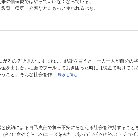
従来の価値観ではやっていけなくなっている。
、教育、病気、介護などにもっと使われるべき。
ながるの？“と思いますよね…。結論を言うと「一人一人が自分の
お金を出し合い社会でプールしておき困った時には税金で助けても
いうこと。そんな社会を作
...続きを読む
労と倹約による自己責任で将来不安にそなえる社会を維持すること
 たがいに命やくらしのニーズをみたしあっていくのがベストチョイ