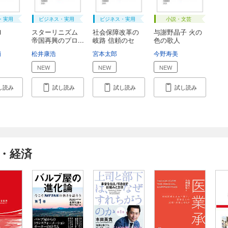
・実用
ビジネス・実用
ビジネス・実用
小説・文芸
Ｉ
スターリニズム
社会保障改革の
与謝野晶子 火の
帝国再興のプロ...
岐路 信頼のセ
色の歌人
ー...
輔
松井康浩
宮本太郎
今野寿美
NEW
NEW
NEW
し読み
試し読み
試し読み
試し読み
・経済