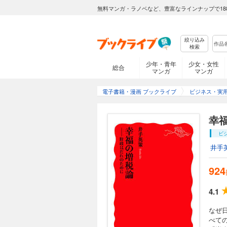
無料マンガ・ラノベなど、豊富なラインナップで18
絞り込み
検索
少年・青年
少女・女性
総合
マンガ
マンガ
電子書籍・漫画 ブックライブ
ビジネス・実
幸
ビ
井手
924
4.1
なぜ
べて