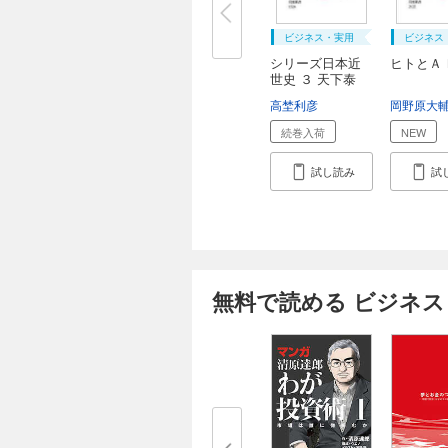
ビジネス・実用
ビジネス
シリーズ日本近
ヒトとＡ
世史 ３ 天下泰
平...
高埜利彦
岡野原大
続巻入荷
NEW
試し読み
試
無料で読める ビジネス