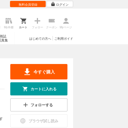
無料会員登録
ログイン
歴
My本棚
カート
フォロー
クーポン
Myページ
雑誌
はじめての方へ
ご利用ガイド
写真集
今すぐ購入
カートに入れる
フォローする
す
ブラウザ試し読み