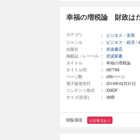
幸福の増税論 財政は
カテゴリ
：
ビジネス・実用
ジャンル
：
ビジネス・経済
/
出版社
：
岩波書店
掲載誌・レーベル
：
岩波新書
タイトル
：
幸福の増税論
タイトルID
：
587768
ページ数
：
256ページ
電子版発売日
：
2019年02月21日
コンテンツ形式
：
XMDF
サイズ(目安)
：
3MB
閲覧環境
注意事項あり