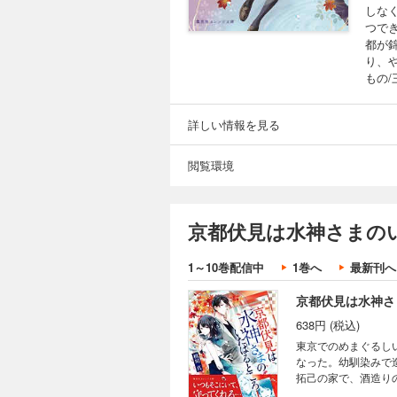
しな
つで
都が
り、
もの/
詳しい情報を見る
閲覧環境
京都伏見は水神さまの
1～10巻配信中
1巻へ
最新刊へ
京都伏見は水神さ
638円 (税込)
東京でのめまぐるし
なった。幼馴染みで
拓己の家で、酒造り
には不思議な声が聞こ