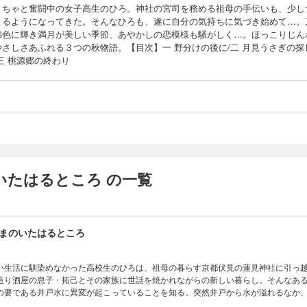
くちゃと奮闘中の女子高生のひろ。神社の宮司を務める祖母の手伝いも、少し
きるようになってきた。そんなひろも、遂に自分の気持ちに気づき始めて…。
錦色に輝き満月が美しい季節、あやかしの恋模様も騒がしく…。ほっこりじん
やさしさあふれる３つの秋物語。【目次】一 野分けの後に/二 月見うさぎの探
三 桃源郷の終わり
いたはるところ の一覧
まのいたはるところ
い生活に馴染めなかった高校生のひろは、祖母の暮らす京都伏見の蓮見神社に引っ
造り酒屋の息子・拓己とその家族に世話を焼かれながらの新しい暮らし。そんなあ
の要である井戸水に異変が起こっていることを知る。突然井戸から水が溢れるなか
えてきて!?