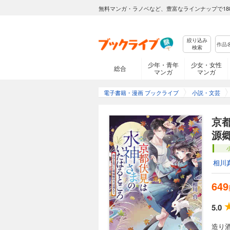
無料マンガ・ラノベなど、豊富なラインナップで18
絞り込み
検索
少年・青年
少女・女性
総合
マンガ
マンガ
電子書籍・漫画 ブックライブ
小説・文芸
京
源
相川
649
5.0
造り