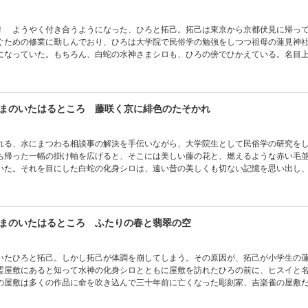
！ ようやく付き合うようになった、ひろと拓己。拓己は東京から京都伏見に帰っ
ぐための修業に勤しんでおり、ひろは大学院で民俗学の勉強をしつつ祖母の蓮見神
になっていた。もちろん、白蛇の水神さまシロも、ひろの傍でひかえている。名目
ろだが、相変わらず幼なじみの関係性から一歩抜け出せずにおり、ひろは大学の後
。そんな折り、拓己の知り合いでレストランを経営する赤沢から、自身の邸の庭で
り……!? 桃山から宇治、伏見稲荷大社へ。紅葉織りなす秋から、粉雪舞い散る
るなか、じれったい恋人たちがあやかしたちの謎に迫る……！
まのいたはるところ 藤咲く京に緋色のたそかれ
れる、水にまつわる相談事の解決を手伝いながら、大学院生として民俗学の研究を
ち帰った一幅の掛け軸を広げると、そこには美しい藤の花と、燃えるような赤い毛
いた。それを目にした白蛇の化身シロは、遠い昔の美しくも切ない記憶を思い出し
、江戸時代中期、幕末、現代と時をこえて、水神シロがどのように生き、どのよう
か。その秘密が明かされる、人気シリーズ番外編！
まのいたはるところ ふたりの春と翡翠の空
いたひろと拓己。しかし拓己が体調を崩してしまう。その原因が、拓己が小学生の
霊屋敷にあると知って水神の化身シロとともに屋敷を訪れたひろの前に、ヒスイと
の屋敷は多くの作品に命を吹き込んで三十年前に亡くなった彫刻家、吉楽雀の屋敷
彫刻を壊したことが原因で、拓己と蓮は体調を崩したらしいのだ。水の加護篤いひ
ている拓己のために謎の解明に立ち向かう！ 京都あやかし事鎮め、大人編で二人