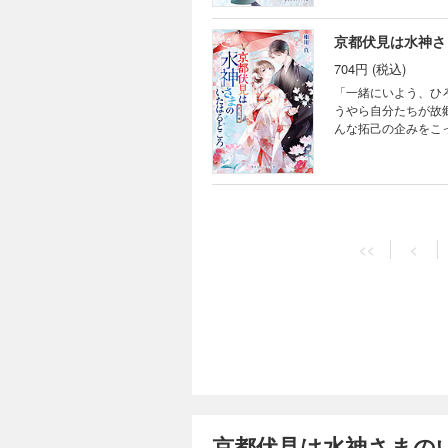
の行方は？
京都伏見は水神さ
704円 (税込)
「一緒にいよう、ひ
うやら自分たちが故
んな拓己の企みをこ
かけて、ゆっくり気
にとって大事なたく
京都あやかし事鎮め物
<<
<
京都伏見は水神さまの