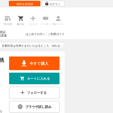
無料会員登録
ログイン
歴
My本棚
カート
フォロー
クーポン
Myページ
雑誌
はじめての方へ
ご利用ガイド
写真集
京都伏見は水神さまのいたはるところ ゆれる
想いに桃源郷の月は満ちて
桃
今すぐ購入
カートに入れる
フォローする
ブラウザ試し読み
り