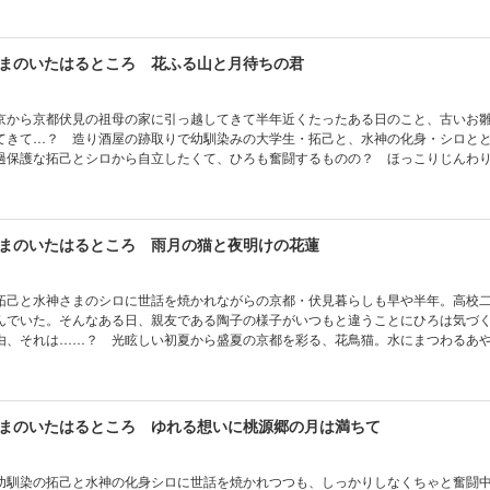
まのいたはるところ 花ふる山と月待ちの君
京から京都伏見の祖母の家に引っ越してきて半年近くたったある日のこと、古いお
てきて…？ 造り酒屋の跡取りで幼馴染みの大学生・拓己と、水神の化身・シロと
過保護な拓己とシロから自立したくて、ひろも奮闘するものの？ ほっこりじんわ
やかし春物語。
まのいたはるところ 雨月の猫と夜明けの花蓮
拓己と水神さまのシロに世話を焼かれながらの京都・伏見暮らしも早や半年。高校
んでいた。そんなある日、親友である陶子の様子がいつもと違うことにひろは気づ
由、それは……？ 光眩しい初夏から盛夏の京都を彩る、花鳥猫。水にまつわるあ
３つの夏物語。
まのいたはるところ ゆれる想いに桃源郷の月は満ちて
幼馴染の拓己と水神の化身シロに世話を焼かれつつも、しっかりしなくちゃと奮闘