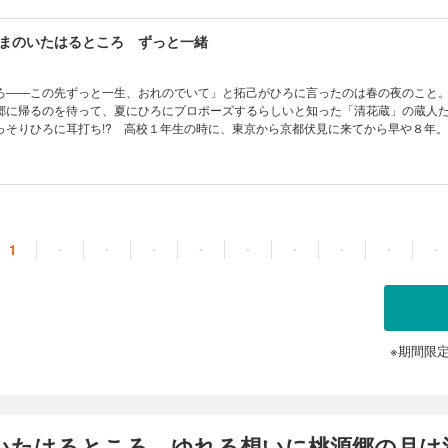
まのいたはるところ ずっと一緒
ろ――この先ずっと一生、おれのでいて」と拓己がひろに言ったのは春の夜のこと
郷に帰るのを待って、夏にひろにプロポーズするらしいと知った「清花蔵」の蔵人
っそりひろに耳打ち!? 高校１年生の時に、東京から京都伏見に来てから早や８年
持ちを確かめ合ったふたりが遂に結婚！ 家族や友人たちや水神シロをはじめとす
さんの人たち（と、人ならざるものたち）が一同に会して祝福する！ じんわり、
語、感動のフィナーレ!!
1
・
・
・
・
・
・
・
・
・
※期間限
いたはるところ ゆれる想いに桃源郷の月は