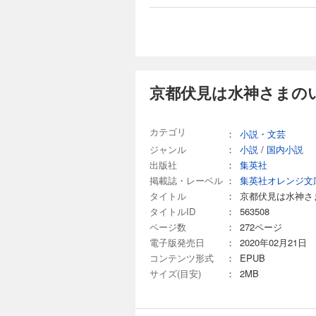
京都伏見は水神さまの
カテゴリ
：
小説・文芸
ジャンル
：
小説
/
国内小説
出版社
：
集英社
掲載誌・レーベル
：
集英社オレンジ文
タイトル
：
京都伏見は水神さ
タイトルID
：
563508
ページ数
：
272ページ
電子版発売日
：
2020年02月21日
コンテンツ形式
：
EPUB
サイズ(目安)
：
2MB