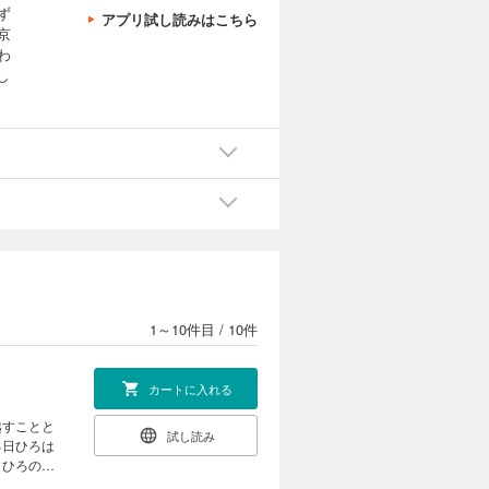
ず
アプリ試し読みはこちら
京
わ
し
1～10件目
/
10件
カートに入れる
越すことと
試し読み
る日ひろは
、ひろの耳