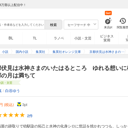
8万冊以上配信中！
Get!
セーフサーチ 中
来店pt
閲覧履
ビジネス
BL
TL
ラノベ
小説・文芸
実用
小説
国内小説
集英社
集英社オレンジ文庫
京都伏見は水神さまの
いたはるところ
都伏見は水神さまのいたはるところ ゆれる想いに
郷の月は満ちて
小説・文芸
真
/
白谷ゆう
円 (税込)
3
pt
2件
酒屋の跡取りで幼馴染の拓己と水神の化身シロに世話を焼かれつつも、しっか