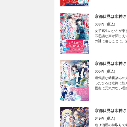
京都伏見は水神さ
638円 (税込)
女子高生のひろが東
不思議な声が聞こえ
の謎に迫ることに。
に満ちた、京都のあ
京都伏見は水神さ
605円 (税込)
過保護な幼馴染みの
ったひろは進路に悩
親友に元気のない理
め、じんわり優しい
京都伏見は水神さ
649円 (税込)
造り酒屋の跡取りで