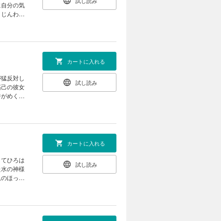
試し読み
に自分の気
りじんわ
の終わり
カートに入れる
が猛反対し
試し読み
拓己の彼女
ジがめくら
カートに入れる
してひろは
試し読み
た水の神様
見のほっこ