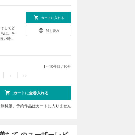
カートに入れる
。そしてど
試し読み
たちは、そ
。長い時間
る、ふたり
ほっこり、
1～10件目
/
10件
>
>>
カートに全巻入れる
定無料版、予約作品はカートに入りません
満ちて のユーザーレビ