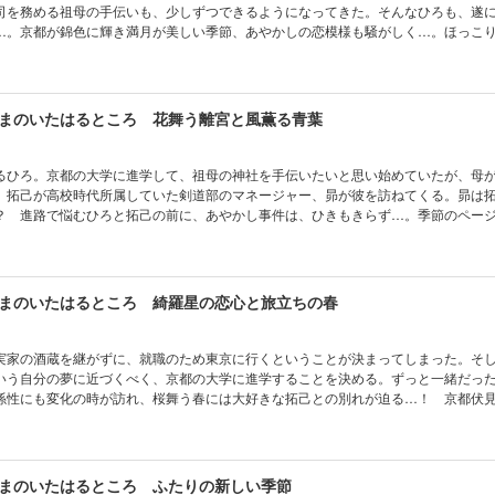
司を務める祖母の手伝いも、少しずつできるようになってきた。そんなひろも、遂
…。京都が錦色に輝き満月が美しい季節、あやかしの恋模様も騒がしく…。ほっこ
る３つの秋物語。【目次】一 野分けの後に/二 月見うさぎの探しもの/三 桃源郷
まのいたはるところ 花舞う離宮と風薫る青葉
るひろ。京都の大学に進学して、祖母の神社を手伝いたいと思い始めていたが、母
、拓己が高校時代所属していた剣道部のマネージャー、昴が彼を訪ねてくる。昴は
？ 進路で悩むひろと拓己の前に、あやかし事件は、ひきもきらず…。季節のペー
いは高まって…！
まのいたはるところ 綺羅星の恋心と旅立ちの春
実家の酒蔵を継がずに、就職のため東京に行くということが決まってしまった。そ
いう自分の夢に近づくべく、京都の大学に進学することを決める。ずっと一緒だっ
係性にも変化の時が訪れ、桜舞う春には大好きな拓己との別れが迫る…！ 京都伏
し物語、涙のクライマックスへ…！
まのいたはるところ ふたりの新しい季節