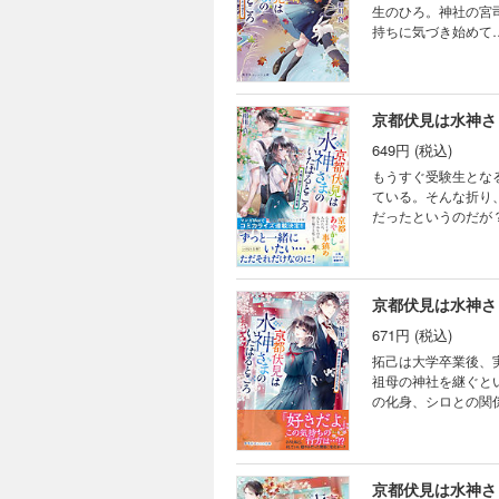
生のひろ。神社の宮
持ちに気づき始めて
り、やさしさあふれ
京都伏見は水神さ
649円 (税込)
もうすぐ受験生とな
ている。そんな折り
だったというのだが
れるごとに二人の想
京都伏見は水神さ
671円 (税込)
拓己は大学卒業後、
祖母の神社を継ぐと
の化身、シロとの関
りじんわり、あやか
京都伏見は水神さ