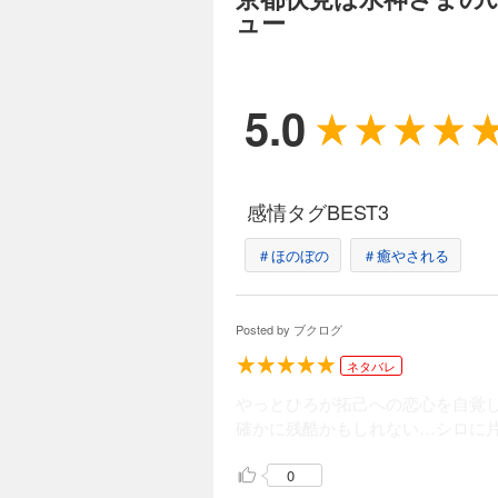
ュー
5.0
感情タグBEST3
＃ほのぼの
＃癒やされる
Posted by
ブクログ
ネタバレ
やっとひろが拓己への恋心を自覚
確かに残酷かもしれない…シロに
0