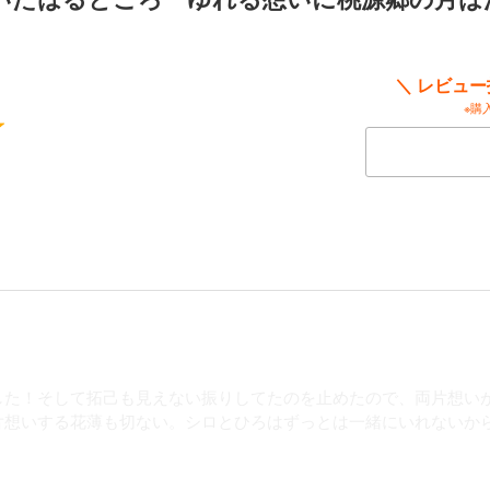
＼ レビュ
※購
した！そして拓己も見えない振りしてたのを止めたので、両片想い
片想いする花薄も切ない。シロとひろはずっとは一緒にいれないか