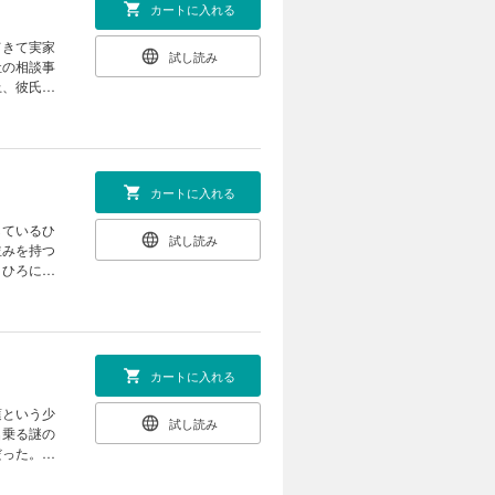
カートに入れる
てきて実家
試し読み
社の相談事
上、彼氏彼
輩でしっか
奇妙なこと
冬へ……！
カートに入れる
しているひ
試し読み
並みを持つ
、ひろに語
に彼らの
カートに入れる
蓮という少
試し読み
名乗る謎の
だった。蓮
ろが、いつ
の恋と仕事