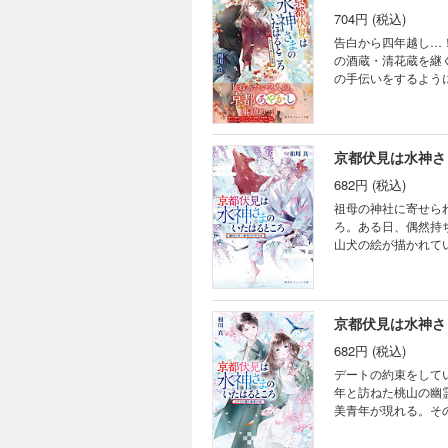
704円 (税込)
告白から四年越し…
の酒蔵・清花蔵を継
の手伝いをするよう
女となった拓己とひ
り者の葵に相談する
が起こると相談があ
美しい京の季節が巡
京都伏見は水神さ
682円 (税込)
祖母の神社に寄せら
ろ。ある日、偶然持
山犬の絵が描かれて
り始める。平安時代
「心」を愛していた
京都伏見は水神さ
682円 (税込)
デートの約束をして
年と訪ねた桃山の幽
美青年が現れる。そ
が屋敷の庭にあった
も自分を守ってくれ