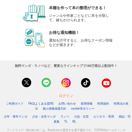
本棚を作って本の整理ができる！
ジャンルや作家ごとなどに本を分類し
て、鍵もかけられます。
お得な通知機能！
通知を許可すると、お得なクーポン情報
などが届きます。
無料マンガ・ラノベなど、豊富なラインナップで188万冊以上配信中！
ログイン
ご利用ガイド
FAQ(よくある質問)
お問い合わせ
採用情報
利用規約
特商法の表
示
個人情報保護方針
cookie等ポリシー
少年・青年マンガ
少女・女性マンガ
ラノベ
小説・文芸
ビジネス・実用
雑誌・写
真集
TL
BL
ブックライブ（BookLive!）は、BookLiveが運営する電子書店です。TOPPANホールディング