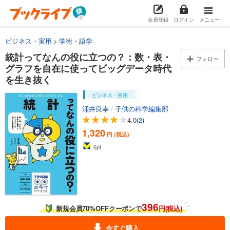
会員登録
ログイン
メニュー
ビジネス・実用
学術・語学
統計ってなんの役に立つの？：数・表・
フォロー
グラフを自在に使ってビッグデータ時代
を生き抜く
ビジネス・実用
涌井良幸
/
子供の科学編集部
4.0
(2)
1,320
円 (税込)
6
pt
396
新規会員70%OFFクーポンで
円(税込)
今すぐ購入