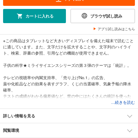
カートに入れる
ブラウザ試し読み
アプリ試し読みはこちら
※この商品はタブレットなど大きいディスプレイを備えた端末で読むこと
に適しています。また、文字だけを拡大することや、文字列のハイライ
ト、検索、辞書の参照、引用などの機能が使用できません。
子供の科学★ミライサイエンスシリーズの第３弾のテーマは「統計」。
テレビの視聴率や内閣支持率、「売り上げNo.1」の広告、
薬や化粧品などの効果を表すグラフ、くじの当選確率、気象予報の降水
確率、
テストの成績がわかる偏差値など、世の中にはたくさんの統計を使った
データがあふれています。
...続きを読む
ニュースを正しく理解して問題の本質を探り出したり、
もっともらしいデータから商品の効果を見極めたりするためには、
詳しい情報を見る
身の回りにあふれるさまざまなデータから、必要で正確な情報をつかみ
とることが必要です。
閲覧環境
ただの数値やグラフでしかないデータから情報を引き出し、