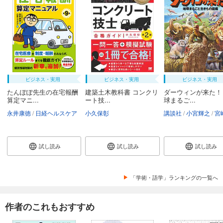
ビジネス・実用
ビジネス・実用
ビジネス・実用
たんぽぽ先生の在宅報酬
建築土木教科書 コンクリ
ダーウィンが来た！
算定マニ...
ート技...
球まるご...
永井康徳
日経ヘルスケア
小久保彰
講談社
小宮輝之
宮崎
試し読み
試し読み
試し読み
「学術・語学」ランキングの一覧へ
作者のこれもおすすめ