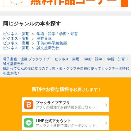
同じジャンルの本を探す
ビジネス・実用
>
学術・語学
/
学習・知育
ビジネス・実用
>
涌井良幸
ビジネス・実用
>
子供の科学編集部
ビジネス・実用
>
誠文堂新光社
電子書籍・漫画 ブックライブ
〉
ビジネス・実用
〉
学術・語学
〉
学習・知育
〉
誠文堂新光社
〉
統計ってなんの役に立つの？：数・表・グラフを自在に使ってビッグデータ時代
を生き抜く
新刊やお得な情報
をお届けします！
ブックライブアプリ
アプリの通知でお得情報を受け取ろう！
LINE公式アカウント
アカウント連携で限定クーポンゲット！