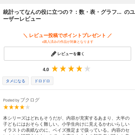
目の前の問題を解決するためには統計の手法や考え方が欠かせません。
統計ってなんの役に立つの？：数・表・グラフ... のユ
この本ではニュースや広告で登場するアンケート結果などのデータ、
ーザーレビュー
サイコロやカードを使ったゲームなど日常生活で触れることのある身近
な例をもとにしながら、
小学生から学んでほしい表やグラフの作り方、データの読み方、
＼ レビュー投稿でポイントプレゼント ／
平均や確率といった統計の基本についてわかりやすく解説していきま
※購入済みの作品が対象となります
す。
レビューを書く
算数や数学の力を上げることはもちろん、データ社会の中を賢く生き抜
き、
ビッグデータ、人工知能などを活用していくことが求められる
4.0
これからの時代に必要なデータサイエンスの基本が身につく1冊です。
タメになる
ドロドロ
ブクログ
Posted by
本シリーズはどれもそうだが、内容が充実するあまり、大半の
子どもにはおそらく難しい。小学生向けに見えるかわいらしい
イラストの表紙なのに、ベイズ推定まで扱っている。内容のセ