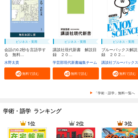
ビジネス・実用
ビジネス・実用
ビジネス・実用
会話の0.2秒を言語学す
講談社現代新書 解説目
ブルーバックス解説
る 無料...
録 ２０...
録 ２０２...
水野太貴
学芸部現代新書編集チーム
講談社ブルーバック
無料で読む
無料で読む
無料で読む
「学術・語学」無料一覧へ
学術・語学 ランキング
1位
2位
3位