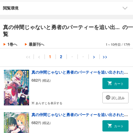
閲覧環境
真の仲間じゃないと勇者のパーティーを追い出... の一
覧
1巻へ
最新刊へ
1～10件目
/
17件
<<
<
1
2
・
・
>
>>
真の仲間じゃないと勇者のパーティーを追い出されたので、辺境でスローライフすることにしました
682
円 (税込)
カート
試し読み
あらすじを表示する
真の仲間じゃないと勇者のパーティーを追い出されたので、辺境でスローライフすることにしました2
682
円 (税込)
カート