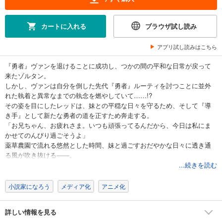
カートに入れる
ブラウザ試し読み
アプリ試し読みはこちら
『勇者』ヴァンを退けることに成功し、つかの間の平和な日常が戻って
来たゾルタン。
しかし、ヴァンは自分を倒した先代『勇者』ルーティを討つことに並外
れた執着と異常なまでの執念を燃やしていて……!?
その姿を目にしたレッドは、妹との平穏な日々を守るため、そして『導
き手』として新たな勇者の道を正すため奔走する。
「お兄ちゃん、お疲れさま。いつも頑張ってるんだから、今日は私にま
かせてのんびり過ごそうよ」
薬草農園で流れる悠然とした時間、妹と過ごすおだやかな日々に透き通
る風が吹き抜ける――。
幸せ溢れるスローライフ・ファンタジー第９弾！
...続きを読む
小説家になろう
メディア化
アニメ化
詳しい情報を見る