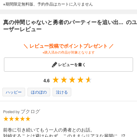
※期間限定無料版、予約作品はカートに入りません
真の仲間じゃないと勇者のパーティーを追い出されたので、辺境でスローライフすることにしました10
726
円 (税込)
カート
真の仲間じゃないと勇者のパーティーを追い出... のユ
ーザーレビュー
試し読み
あらすじを表示する
＼ レビュー投稿でポイントプレゼント ／
真の仲間じゃないと勇者のパーティーを追い出されたので、辺境でスローライフすることにしました11
※購入済みの作品が対象となります
748
円 (税込)
カート
レビューを書く
試し読み
4.6
あらすじを表示する
ハッピー
ほのぼの
泣ける
真の仲間じゃないと勇者のパーティーを追い出されたので、辺境でスローライフすることにしました12
792
円 (税込)
カート
ブクログ
Posted by
試し読み
あらすじを表示する
前巻に引き続いてもう一人の勇者とのお話。
対峙することは避けられず、このままシリアスな展開に...!?