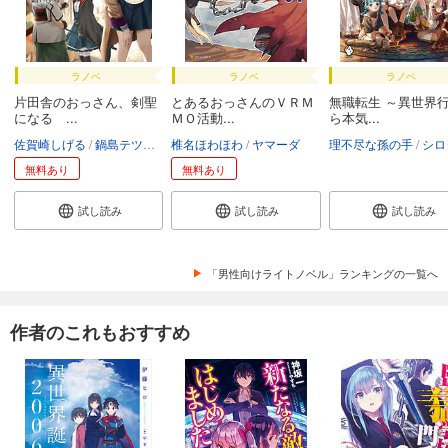
ラノベ
ラノベ
ラノベ
片田舎のおっさん、剣聖
とあるおっさんのＶＲＭ
無職転生 ～異世界
になる ...
ＭＯ活動...
ら本気...
佐賀崎しげる
鍋島テツヒロ
椎名ほわほわ
ヤマーダ
理不尽な孫の手
シロ
無料あり
無料あり
試し読み
試し読み
試し読み
「男性向けライトノベル」ランキングの一覧へ
作者のこれもおすすめ