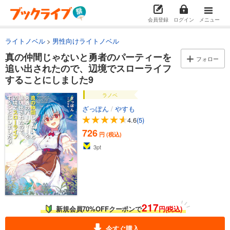
会員登録
ログイン
メニュー
ライトノベル
男性向けライトノベル
真の仲間じゃないと勇者のパーティーを
フォロー
追い出されたので、辺境でスローライフ
することにしました9
ラノベ
ざっぽん
/
やすも
4.6
(5)
726
円 (税込)
3
pt
217
新規会員70%OFFクーポンで
円(税込)
今すぐ購入