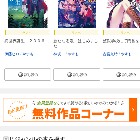
ラノベ
ラノベ
ラノベ
異世界誕生 ２００６
新たなる敵 はじめまし
監獄学校にて門番を
た
伊藤ヒロ
やすも
神坂一
やすも
古宮九時
やすも
試し読み
試し読み
試し読み
同じジャンルの本を探す