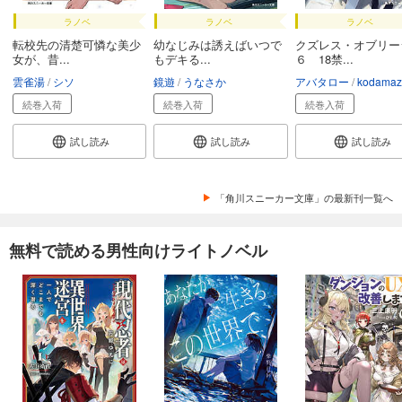
ラノベ
ラノベ
ラノベ
転校先の清楚可憐な美少
幼なじみは誘えばいつで
クズレス・オブリー
女が、昔...
もデキる...
６ 18禁...
雲雀湯
シソ
鏡遊
うなさか
アバタロー
kodamaz
続巻入荷
続巻入荷
続巻入荷
試し読み
試し読み
試し読み
「角川スニーカー文庫」の最新刊一覧へ
無料で読める男性向けライトノベル