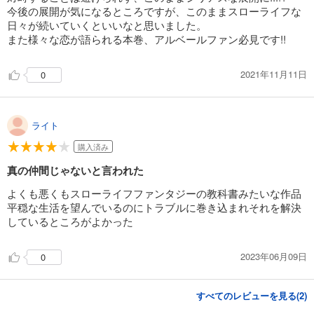
真の仲間じゃないと勇者のパーティーを追い出されたので、辺境でスローライフすることにしました13【電子特別版】
今後の展開が気になるところですが、このままスローライフな
792
円 (税込)
日々が続いていくといいなと思いました。
カート
また様々な恋が語られる本巻、アルベールファン必見です!!
試し読み
2021年11月11日
0
あらすじを表示する
真の仲間じゃないと勇者のパーティーを追い出されたので、辺境でスローライフすることにしました14【電子特別版】
792
円 (税込)
ライト
カート
購入済み
試し読み
真の仲間じゃないと言われた
あらすじを表示する
よくも悪くもスローライフファンタジーの教科書みたいな作品
真の仲間じゃないと勇者のパーティーを追い出されたので、辺境でスローライフすることにしました15
平穏な生活を望んでいるのにトラブルに巻き込まれそれを解決
しているところがよかった
902
円 (税込)
カート
2023年06月09日
0
試し読み
あらすじを表示する
すべてのレビューを見る(
2
)