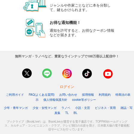
ジャンルや作家ごとなどに本を分類し
て、鍵もかけられます。
お得な通知機能！
通知を許可すると、お得なクーポン情報
などが届きます。
無料マンガ・ラノベなど、豊富なラインナップで188万冊以上配信中！
ログイン
ご利用ガイド
FAQ(よくある質問)
お問い合わせ
採用情報
利用規約
特商法の表
示
個人情報保護方針
cookie等ポリシー
少年・青年マンガ
少女・女性マンガ
ラノベ
小説・文芸
ビジネス・実用
雑誌・写
真集
TL
BL
ブックライブ（BookLive!）は、BookLiveが運営する電子書店です。TOPPANホールディング
ス、カルチュア・コンビニエンス・クラブ、テレビ朝日の出資を受け、日本最大級の電子書籍配
信サービスを行っています。