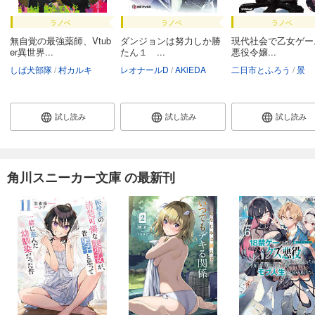
ラノベ
ラノベ
ラノベ
無自覚の最強薬師、Vtub
ダンジョンは努力しか勝
現代社会で乙女ゲー
er異世界...
たん１ ...
悪役令嬢...
しば犬部隊
村カルキ
レオナールD
AKiEDA
二日市とふろう
景
試し読み
試し読み
試し読み
角川スニーカー文庫 の最新刊