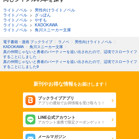
ライトノベル
>
男性向けライトノベル
ライトノベル
>
ざっぽん
ライトノベル
>
やすも
ライトノベル
>
KADOKAWA
ライトノベル
>
角川スニーカー文庫
電子書籍・漫画 ブックライブ
〉
ラノベ
〉
男性向けライトノベル
〉
KADOKAWA
〉
角川スニーカー文庫
〉
真の仲間じゃないと勇者のパーティーを追い出されたので、辺境でスローライフ
することにしました
〉
真の仲間じゃないと勇者のパーティーを追い出されたので、辺境でスローライフ
することにしました9
新刊やお得な情報
をお届けします！
ブックライブアプリ
アプリの通知でお得情報を受け取ろう！
LINE公式アカウント
アカウント連携で限定クーポンゲット！
メールマガジン