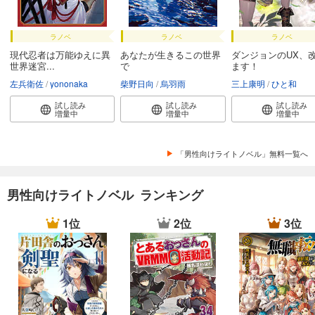
ラノベ
ラノベ
ラノベ
現代忍者は万能ゆえに異
あなたが生きるこの世界
ダンジョンのUX、
世界迷宮...
で
ます！
左兵衛佐
yononaka
柴野日向
烏羽雨
三上康明
ひと和
試し読み
試し読み
試し読み
増量中
増量中
増量中
「男性向けライトノベル」無料一覧へ
男性向けライトノベル ランキング
1位
2位
3位