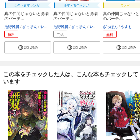
少年・青年マンガ
少年・青年マンガ
ラノベ
真の仲間じゃないと勇者
真の仲間じゃないと勇者
真の仲間じゃないと
のパーテ...
のパーテ...
のパーテ...
池野雅博
ざっぽん
やすも
池野雅博
ざっぽん
やすも
ざっぽん
やすも
無料
完結
無料
試し読み
試し読み
試し読み
この本をチェックした人は、こんな本もチェックして
います