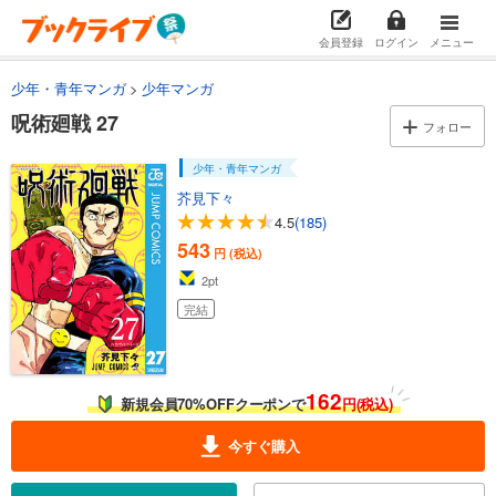
459
円 (税込)
カート
完結
会員登録
ログイン
メニュー
試し読み
少年・青年マンガ
少年マンガ
あらすじを表示する
呪術廻戦 27
フォロー
呪術廻戦 13
459
円 (税込)
少年・青年マンガ
カート
完結
芥見下々
4.5
(185)
試し読み
543
あらすじを表示する
円 (税込)
2
pt
呪術廻戦 14
完結
459
円 (税込)
カート
完結
試し読み
162
新規会員70%OFFクーポンで
円(税込)
あらすじを表示する
今すぐ購入
呪術廻戦 15
459
円 (税込)
カート