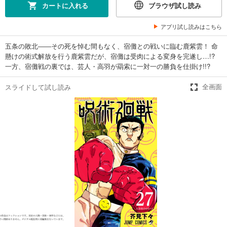
カートに入れる
ブラウザ試し読み
完結
試し読み
アプリ試し読みはこちら
あらすじを表示する
五条の敗北――その死を悼む間もなく、宿儺との戦いに臨む鹿紫雲！ 命
呪術廻戦 16
懸けの術式解放を行う鹿紫雲だが、宿儺は受肉による変身を完遂し…!?
459
円 (税込)
一方、宿儺戦の裏では、芸人・高羽が羂索に一対一の勝負を仕掛け!!?
カート
完結
スライドして試し読み
全画面
試し読み
あらすじを表示する
呪術廻戦 17
459
円 (税込)
カート
完結
試し読み
あらすじを表示する
呪術廻戦 18
459
円 (税込)
カート
完結