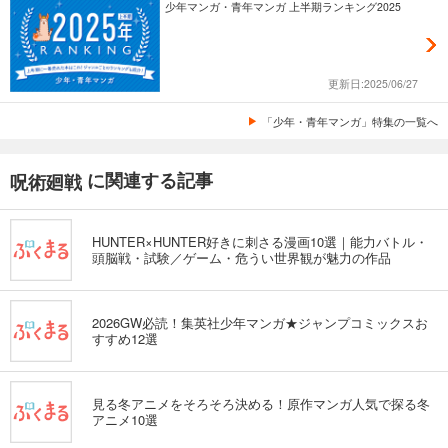
少年マンガ・青年マンガ 上半期ランキング2025
更新日:2025/06/27
「少年・青年マンガ」特集の一覧へ
に関連する記事
呪術廻戦
HUNTER×HUNTER好きに刺さる漫画10選｜能力バトル・
頭脳戦・試験／ゲーム・危うい世界観が魅力の作品
2026GW必読！集英社少年マンガ★ジャンプコミックスお
すすめ12選
見る冬アニメをそろそろ決める！原作マンガ人気で探る冬
アニメ10選