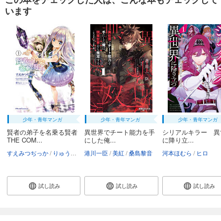
います
少年・青年マンガ
少年・青年マンガ
少年・青年マンガ
賢者の弟子を名乗る賢者
異世界でチート能力を手
シリアルキラー 異
THE COM...
にした俺...
に降り立...
すえみつぢっか
りゅうせんひろつぐ
港川一臣
藤ちょこ
美紅
桑島黎音
河本ほむら
ヒロ
試し読み
試し読み
試し読み