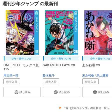
週刊少年ジャンプ の最新刊
少年・青年マンガ
少年・青年マンガ
少年・青年マンガ
ONE PIECE モノクロ版
SAKAMOTO DAYS 28
あかね噺 23
115
尾田栄一郎
鈴木祐斗
末永裕樹
馬上鷹将
続巻入荷
続巻入荷
続巻入荷
試し読み
試し読み
試し読み
「週刊少年ジャンプ」の最新刊一覧へ