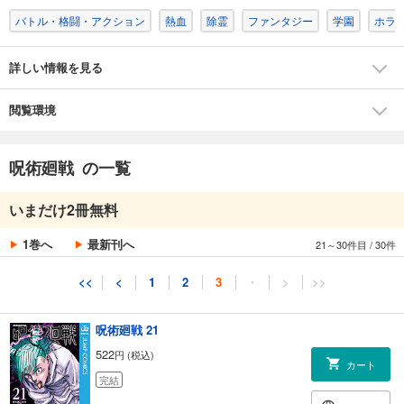
バトル・格闘・アクション
熱血
除霊
ファンタジー
学園
ホラ
試し読み
あらすじを表示する
詳しい情報を見る
呪術廻戦 19
459
円 (税込)
カート
閲覧環境
完結
試し読み
呪術廻戦 の一覧
あらすじを表示する
呪術廻戦 20
いまだけ2冊無料
459
円 (税込)
カート
1巻へ
最新刊へ
21～30件目
/
30件
完結
試し読み
<<
<
1
2
3
・
>
>>
あらすじを表示する
呪術廻戦 21
522
円 (税込)
カート
完結