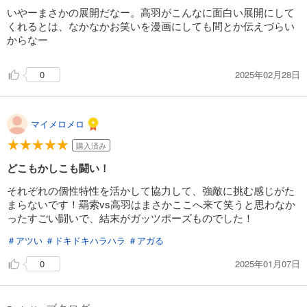
いやーまさかの展開だなー。高羽がこんなに面白い展開にして
くれるとは、なかなかお笑いを漫画にしても間とか伝えづらい
からなー
2025年02月28日
0
マイメロメロ
購入済み
どこもかしこも闘い！
それぞれの個性特性を活かして協力して、強敵に挑む感じがた
まらないです！羂索vs高羽はまさかここへ来て笑うと思わなか
ったすごい闘いで、結末がガッツポーズものでした！
＃アツい
＃ドキドキハラハラ
＃アガる
2025年01月07日
0