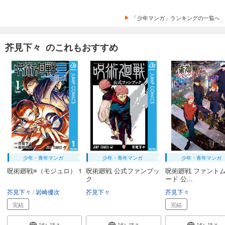
「少年マンガ」ランキングの一覧へ
芥見下々 のこれもおすすめ
少年・青年マンガ
少年・青年マンガ
少年・青年マンガ
呪術廻戦≡（モジュロ） 1
呪術廻戦 公式ファンブッ
呪術廻戦 ファント
ク
ード 公...
芥見下々
岩崎優次
芥見下々
芥見下々
完結
完結
試し読み
試し読み
試し読み