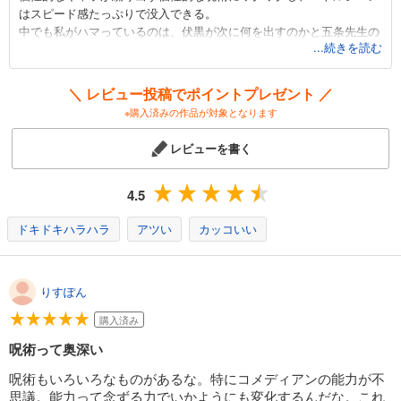
はスピード感たっぷりで没入できる。
中でも私がハマっているのは、伏黒が次に何を出すのかと五条先生の
...続きを読む
強さの底。
キャラだけでなく、バトルを中心に織りなすストーリーも、次がどう
＼ レビュー投稿でポイントプレゼント ／
なるのかの連続で目を離せない。
※購入済みの作品が対象となります
1巻目からドはまりできるダークファンタジー！
レビューを書く
4.5
ドキドキハラハラ
アツい
カッコいい
りすぽん
購入済み
呪術って奥深い
呪術もいろいろなものがあるな。特にコメディアンの能力が不
思議。能力って念ずる力でいかようにも変化するんだな。これ