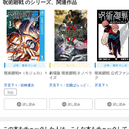
呪術廻戦 のシリーズ、関連作品
少年・青年マンガ
ラノベ
少年・青年マンガ
呪術廻戦≡（モジュロ） 1
劇場版 呪術廻戦 0 ノベラ
呪術廻戦 公式ファ
イズ
ク
芥見下々
岩崎優次
芥見下々
北國ばらっど
瀬古浩司
芥見下々
完結
試し読み
試し読み
試し読み
この本をチェックした人は、こんな本もチェックして