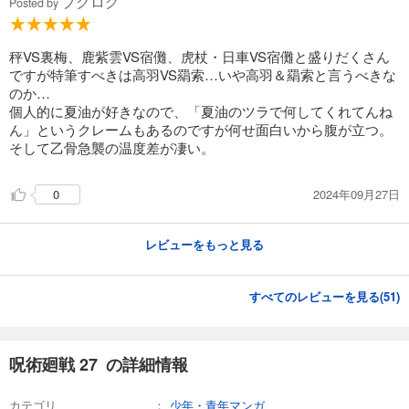
ブクログ
Posted by
秤VS裏梅、鹿紫雲VS宿儺、虎杖・日車VS宿儺と盛りだくさん
ですが特筆すべきは高羽VS羂索…いや高羽＆羂索と言うべきな
のか…
個人的に夏油が好きなので、「夏油のツラで何してくれてんね
ん」というクレームもあるのですが何せ面白いから腹が立つ。
そして乙骨急襲の温度差が凄い。
2024年09月27日
0
レビューをもっと見る
すべてのレビューを見る(
51
)
呪術廻戦 27 の詳細情報
カテゴリ
少年・青年マンガ