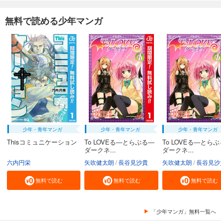
無料で読める少年マンガ
少年・青年マンガ
少年・青年マンガ
少年・青年マンガ
Thisコミュニケーション
To LOVEる―とらぶる―
To LOVEる―とら
ダークネ...
ダークネ...
六内円栄
矢吹健太朗
長谷見沙貴
矢吹健太朗
長谷見沙
無料で読む
無料で読む
無料で読む
「少年マンガ」無料一覧へ