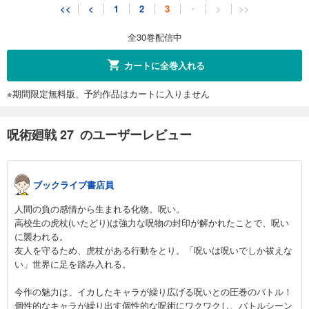
<<
<
1
2
3
・
>
>>
全30巻配信中
カートに全巻入れる
※期間限定無料版、予約作品はカートに入りません
呪術廻戦 27 のユーザーレビュー
ブックライブ書店員
人間の負の感情から生まれる化物。呪い。
高校生の虎杖(いたどり)は強力な呪物の封印が解かれたことで、呪い
に襲われる。
友人を守るため、虎杖がある行動をとり。「呪いは呪いでしか祓えな
い」世界に足を踏み入れる。
今作の魅力は、イカしたキャラが繰り広げる呪いとの圧巻のバトル！
個性的なキャラが繰り出す個性的な呪術にワクワクし、バトルシーン