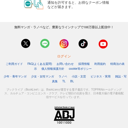
通知を許可すると、お得なクーポン情報
などが届きます。
無料マンガ・ラノベなど、豊富なラインナップで188万冊以上配信中！
ログイン
ご利用ガイド
FAQ(よくある質問)
お問い合わせ
採用情報
利用規約
特商法の表
示
個人情報保護方針
cookie等ポリシー
少年・青年マンガ
少女・女性マンガ
ラノベ
小説・文芸
ビジネス・実用
雑誌・写
真集
TL
BL
ブックライブ（BookLive!）は、BookLiveが運営する電子書店です。TOPPANホールディング
ス、カルチュア・コンビニエンス・クラブ、テレビ朝日の出資を受け、日本最大級の電子書籍配
信サービスを行っています。