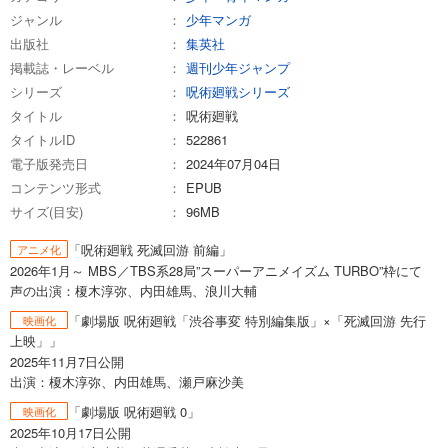
ジャンル
少年マンガ
出版社
集英社
掲載誌・レーベル
週刊少年ジャンプ
シリーズ
呪術廻戦シリーズ
タイトル
呪術廻戦
タイトルID
522861
電子版発売日
2024年07月04日
コンテンツ形式
EPUB
サイズ(目安)
96MB
「呪術廻戦 死滅回游 前編」
アニメ化
2026年1月～ MBS／TBS系28局”スーパーアニメイズム TURBO”枠にて
声の出演：榎木淳弥、内田雄馬、浪川大輔
「劇場版 呪術廻戦「渋谷事変 特別編集版」×「死滅回游 先行
映画化
上映」」
2025年11月7日公開
出演：榎木淳弥、内田雄馬、瀬戸麻沙美
「劇場版 呪術廻戦 0」
映画化
2025年10月17日公開