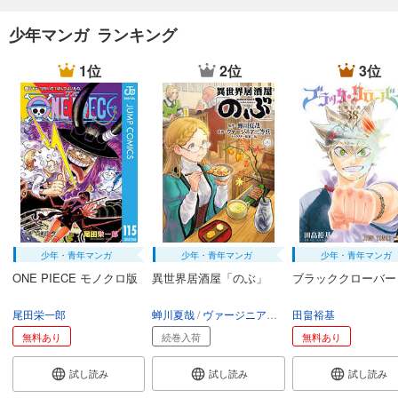
少年マンガ ランキング
1位
2位
3位
少年・青年マンガ
少年・青年マンガ
少年・青年マンガ
ONE PIECE モノクロ版
異世界居酒屋「のぶ」
ブラッククローバー
尾田栄一郎
蝉川夏哉
ヴァージニア二等兵
田畠裕基
転
無料あり
続巻入荷
無料あり
試し読み
試し読み
試し読み