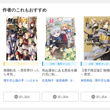
作者のこれもおすすめ
ラノベ
少年・青年マンガ
少年・青年マンガ
無職転生 ～異世界行った
死ぬ運命にある悪役令嬢
【電子限定版】無職
ら本気...
の兄に転...
～異世...
理不尽な孫の手
シロタカ
石見翔子
泉里侑希
タムラヨウ
米田和佐
理不尽な孫の
試し読み
試し読み
試し読み