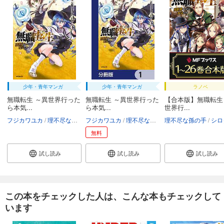
少年・青年マンガ
少年・青年マンガ
ラノベ
無職転生 ～異世界行った
無職転生 ～異世界行った
【合本版】無職転生
ら本気...
ら本気...
世界行...
フジカワユカ
理不尽な孫の手
フジカワユカ
シロタカ
理不尽な孫の手
理不尽な孫の手
シロタカ
シロ
無料
試し読み
試し読み
試し読み
この本をチェックした人は、こんな本もチェックして
います