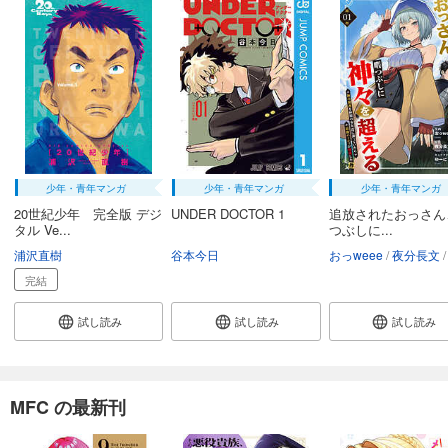
少年・青年マンガ
少年・青年マンガ
少年・青年マンガ
20世紀少年 完全版 デジ
UNDER DOCTOR 1
追放されたおっさん
タル Ve...
つぶしに...
浦沢直樹
谷本今日
おっweee
夜分長文
完結
試し読み
試し読み
試し読み
MFC の最新刊