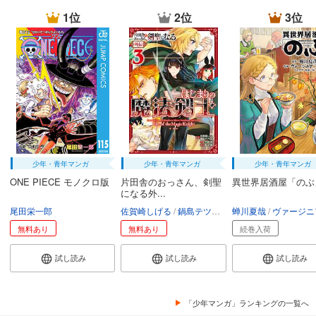
1位
2位
3位
少年・青年マンガ
少年・青年マンガ
少年・青年マンガ
ONE PIECE モノクロ版
片田舎のおっさん、剣聖
異世界居酒屋「のぶ
になる外...
尾田栄一郎
佐賀崎しげる
鍋島テツヒロ
蝉川夏哉
空路恵
渡辺樹
ヴァージニア二
無料あり
無料あり
続巻入荷
試し読み
試し読み
試し読み
「少年マンガ」ランキングの一覧へ