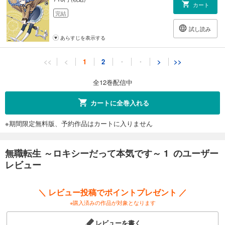
カート
完結
試し読み
あらすじを表示する
無職転生 ～ロキシーだって本気です～ 11
<<
<
1
2
・
・
>
>>
715
円 (税込)
カート
全12巻配信中
完結
試し読み
カートに全巻入れる
あらすじを表示する
※期間限定無料版、予約作品はカートに入りません
無職転生 ～ロキシーだって本気です～ 12
748
円 (税込)
カート
無職転生 ～ロキシーだって本気です～ 1 のユーザー
完結
レビュー
試し読み
あらすじを表示する
＼ レビュー投稿でポイントプレゼント ／
※購入済みの作品が対象となります
レビューを書く