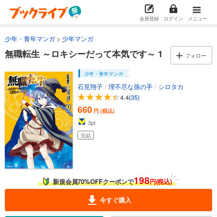
会員登録
ログイン
メニュー
少年・青年マンガ
少年マンガ
無職転生 ～ロキシーだって本気です～ 1
フォロー
少年・青年マンガ
石見翔子
/
理不尽な孫の手
/
シロタカ
4.4
(35)
660
円 (税込)
3
pt
完結
198
新規会員70%OFFクーポンで
円(税込)
今すぐ購入