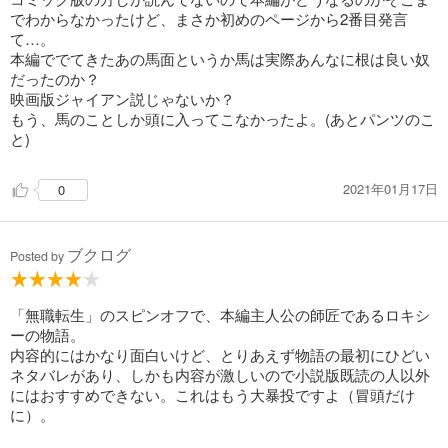
でわからなかったけど、まさか初めのページから2番目発言
て…。
本編ででてきたあの馬面というか馬は実際あんなに根は良い奴
だったのか？
映画版ジャイアン説じゃないか？
もう、馬のことしか頭に入ってこなかったよ。(あとパンツのこ
と)
2021年01月17日
0
ブクログ
Posted by
「無職転生」のスピンオフで、本編主人公の師匠であるロキシ
ーの物語。
内容的にはかなり面白いけど、とりあえず物語の最初にひどい
ネタバレがあり、しかも内容が激しいので小説版既読の人以外
にはおすすめできない。これはもう大暴投ですよ（冒頭だけ
に）。