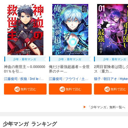
少年・青年マンガ
少年・青年マンガ
少年・青年マンガ
神血の救世主～0.000000
俺だけ最強超越者～全世
2周目冒険者は隠し
01％を引...
界のチー...
ス〈重力...
江藤俊司
疾狼
3rd Ie
Studio No.9
江藤俊司
フウワイ
土田健太
猫子
3rd Ie
朝日アオ
maruco
HykeC
St
無料で読む
無料で読む
無料で読む
「少年マンガ」無料一覧へ
少年マンガ ランキング