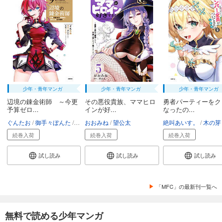
少年・青年マンガ
少年・青年マンガ
少年・青年マンガ
辺境の錬金術師 ～今更
その悪役貴族、ママヒロ
勇者パーティーをク
予算ゼロ...
インが好...
なったの...
ぐんたお
御手々ぽんた
又市マタロー
おおみね
望公太
絶叫あいす。
木の芽
続巻入荷
続巻入荷
続巻入荷
試し読み
試し読み
試し読み
「MFC」の最新刊一覧へ
無料で読める少年マンガ