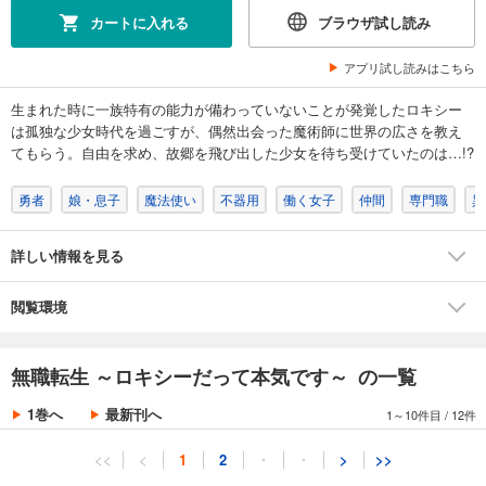
カートに入れる
ブラウザ試し読み
アプリ試し読みはこちら
生まれた時に一族特有の能力が備わっていないことが発覚したロキシー
は孤独な少女時代を過ごすが、偶然出会った魔術師に世界の広さを教え
てもらう。自由を求め、故郷を飛び出した少女を待ち受けていたのは…!?
勇者
娘・息子
魔法使い
不器用
働く女子
仲間
専門職
異
詳しい情報を見る
閲覧環境
無職転生 ～ロキシーだって本気です～ の一覧
1巻へ
最新刊へ
1～10件目
/
12件
<<
<
1
2
・
・
>
>>