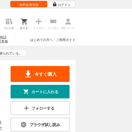
無料会員登録
ログイン
歴
My本棚
カート
フォロー
クーポン
Myページ
雑誌
はじめての方へ
ご利用ガイド
写真集
握られている。
今すぐ購入
カートに入れる
フォローする
校
ブラウザ試し読み
と