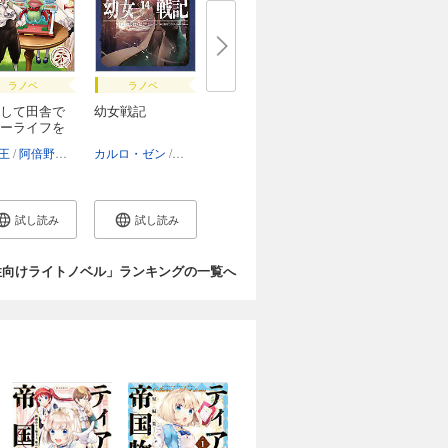
ラノベ
ラノベ
して田舎で
幼女戦記
ーライフを
イ
王
阿倍野ちゃこ
カルロ・ゼン
篠月しのぶ
試し読み
試し読み
性向けライトノベル」ランキングの一覧へ