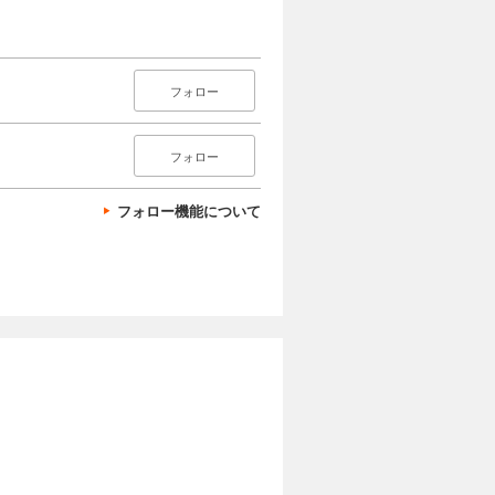
フォロー
フォロー
フォロー機能について