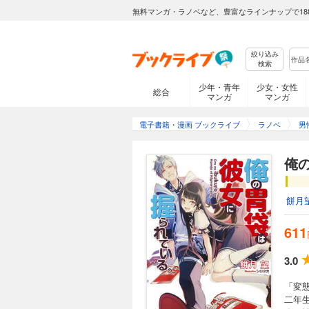
無料マンガ・ラノベなど、豊富なラインナップで18
絞り込み
検索
少年・青年
少女・女性
総合
マンガ
マンガ
電子書籍・漫画 ブックライブ
ラノベ
男
俺
餅月
611
3.0
「変態
二年