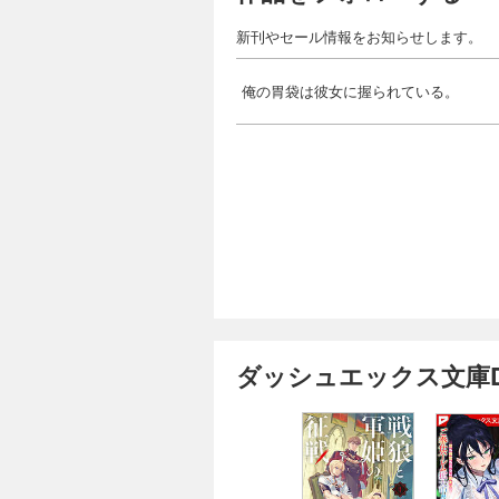
新刊やセール情報をお知らせします。
俺の胃袋は彼女に握られている。
ダッシュエックス文庫DI