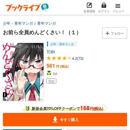
会員登録
ログイン
メニュー
少年・青年マンガ
青年マンガ
お前ら全員めんどくさい！（１）
フォロー
少年・青年マンガ
TOBI
4.2
(73)
561
円 (税込)
2
pt
完結
168
新規会員70%OFFクーポンで
円(税込)
今すぐ購入