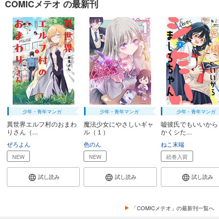
COMICメテオ の最新刊
少年・青年マンガ
少年・青年マンガ
少年・青年マンガ
異世界エルフ村のおまわ
魔法少女にやさしいギャ
嘘彼氏でもいいから
りさん（...
ル（１）
かくシた...
ぜろよん
色のん
ねこ末端
NEW
NEW
続巻入荷
試し読み
試し読み
試し読み
「COMICメテオ」の最新刊一覧へ