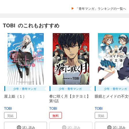
「青年マンガ」ランキングの一覧へ
TOBI のこれもおすすめ
少年・青年マンガ
少年・青年マンガ
少年・青年マンガ
屋上姫（１）
拳に咲く月【タテヨミ】
眼鏡とメイドの不文
第1話
TOBI
TOBI
TOBI
完結
無料
完結
試し読み
試し読み
試し読み