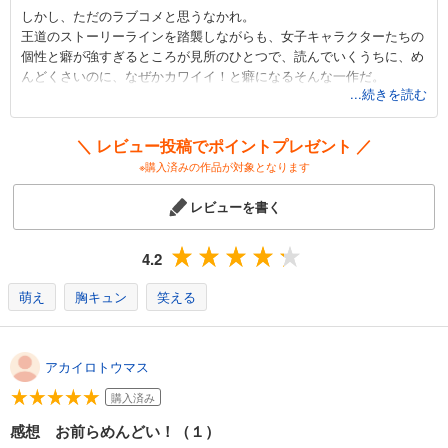
しかし、ただのラブコメと思うなかれ。
王道のストーリーラインを踏襲しながらも、女子キャラクターたちの
個性と癖が強すぎるところが見所のひとつで、読んでいくうちに、め
んどくさいのに、なぜかカワイイ！と癖になるそんな一作だ。
...続きを読む
また、男性キャラの登場人物は主人公のみで、ハーレム好きにはたま
らない内容となっている。
＼ レビュー投稿でポイントプレゼント ／
泣き虫、ツンデレ、ビッチ、女王様、おっとりなど様々なタイプのカ
※購入済みの作品が対象となります
ワイイ女の子が登場し、きっとあなたのタイプの子が見つかる！！
レビューを書く
4.2
萌え
胸キュン
笑える
アカイロトウマス
購入済み
感想 お前らめんどい！（１）