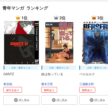
青年マンガ ランキング
1位
2位
3位
少年・青年マンガ
少年・青年マンガ
少年・青年マンガ
GANTZ
妹は知っている
ベルセルク
奥浩哉
雁木万里
三浦建太郎
値引きあり
無料あり
無料あり
試し読み
試し読み
試し読み