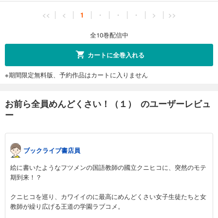
<<
<
1
・
・
・
>
>>
全10巻配信中
カートに全巻入れる
※期間限定無料版、予約作品はカートに入りません
お前ら全員めんどくさい！（１） のユーザーレビュ
ー
ブックライブ書店員
絵に書いたようなフツメンの国語教師の國立クニヒコに、突然のモテ
期到来！？
クニヒコを巡り、カワイイのに最高にめんどくさい女子生徒たちと女
教師が繰り広げる王道の学園ラブコメ。