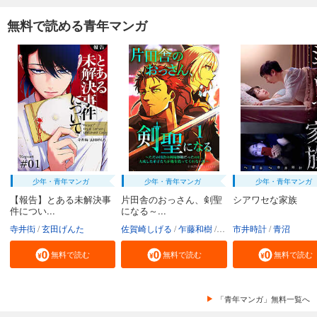
無料で読める青年マンガ
少年・青年マンガ
少年・青年マンガ
少年・青年マンガ
【報告】とある未解決事
片田舎のおっさん、剣聖
シアワセな家族
件につい...
になる～...
寺井衒
玄田げんた
佐賀崎しげる
乍藤和樹
鍋島テツヒロ
市井時計
青沼
無料で読む
無料で読む
無料で読む
「青年マンガ」無料一覧へ