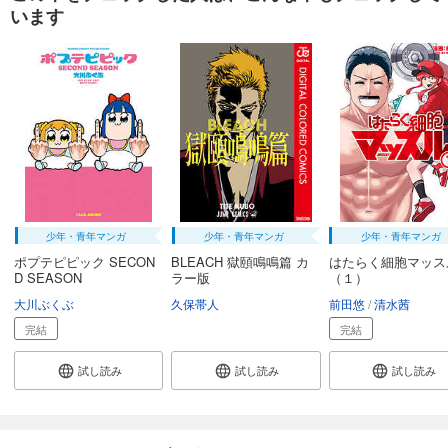
います
少年・青年マンガ
少年・青年マンガ
少年・青年マンガ
ポプテピピック SECON
BLEACH 獄頤鳴鳴篇 カ
はたらく細胞マッス
D SEASON
ラー版
（１）
大川ぶくぶ
久保帯人
前田悠
清水茜
完結
完結
試し読み
試し読み
試し読み