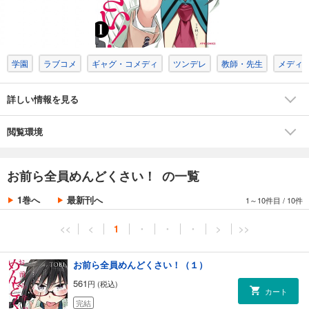
学園
ラブコメ
ギャグ・コメディ
ツンデレ
教師・先生
メディ
詳しい情報を見る
閲覧環境
お前ら全員めんどくさい！ の一覧
1巻へ
最新刊へ
1～10件目
/
10件
<<
<
1
・
・
・
>
>>
お前ら全員めんどくさい！（１）
561
円 (税込)
カート
完結