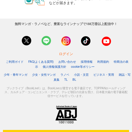
などが届きます。
無料マンガ・ラノベなど、豊富なラインナップで188万冊以上配信中！
ログイン
ご利用ガイド
FAQ(よくある質問)
お問い合わせ
採用情報
利用規約
特商法の表
示
個人情報保護方針
cookie等ポリシー
少年・青年マンガ
少女・女性マンガ
ラノベ
小説・文芸
ビジネス・実用
雑誌・写
真集
TL
BL
ブックライブ（BookLive!）は、BookLiveが運営する電子書店です。TOPPANホールディング
ス、カルチュア・コンビニエンス・クラブ、テレビ朝日の出資を受け、日本最大級の電子書籍配
信サービスを行っています。