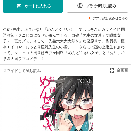
カートに入れる
ブラウザ試し読み
アプリ試し読みはこちら
生徒×先生。正直かなり「めんどくさい！」 でも…そこがカワイイ!? 国
語教師・クニヒコになぜか絡んでくる、自称「先生の友達」な眼鏡女
子・一宮カズミ。そして「先生大大大大好き」な栗原リホ。委員長・榎
本エイコや、おっとり巨乳先生の小雪。……さらには謎の上級生も加わ
って、クニヒコの周りはラブ天国!? 「めんどくさい女子」と「先生」の
学園天国ラブコメディ！
スライドして試し読み
全画面