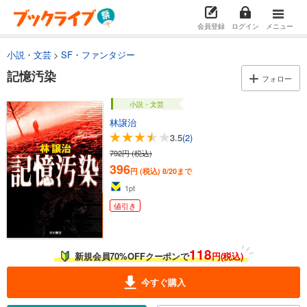
会員登録
ログイン
メニュー
小説・文芸
SF・ファンタジー
記憶汚染
フォロー
小説・文芸
林譲治
3.5
(2)
792円 (税込)
396
円 (税込)
8/20まで
1
pt
値引き
118
新規会員70%OFFクーポンで
円(税込)
今すぐ購入