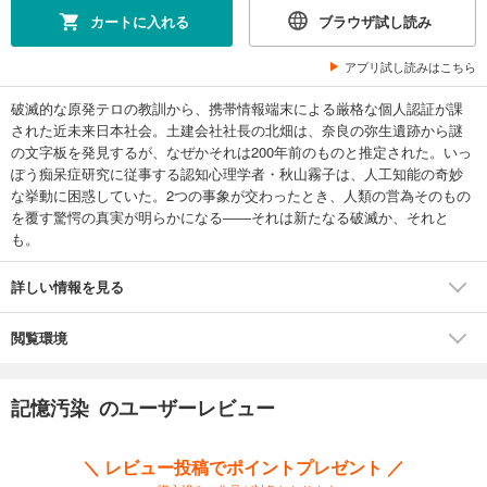
カートに入れる
ブラウザ試し読み
アプリ試し読みはこちら
破滅的な原発テロの教訓から、携帯情報端末による厳格な個人認証が課
された近未来日本社会。土建会社社長の北畑は、奈良の弥生遺跡から謎
の文字板を発見するが、なぜかそれは200年前のものと推定された。いっ
ぽう痴呆症研究に従事する認知心理学者・秋山霧子は、人工知能の奇妙
な挙動に困惑していた。2つの事象が交わったとき、人類の営為そのもの
を覆す驚愕の真実が明らかになる――それは新たなる破滅か、それと
も。
詳しい情報を見る
閲覧環境
記憶汚染 のユーザーレビュー
＼ レビュー投稿でポイントプレゼント ／