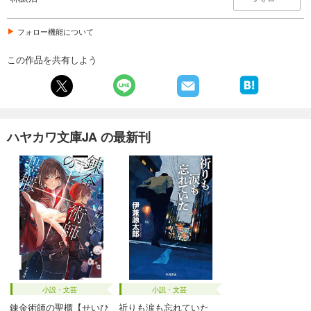
フォロー機能について
この作品を共有しよう
ハヤカワ文庫JA の最新刊
小説・文芸
小説・文芸
錬金術師の聖櫃【せいひ
祈りも涙も忘れていた