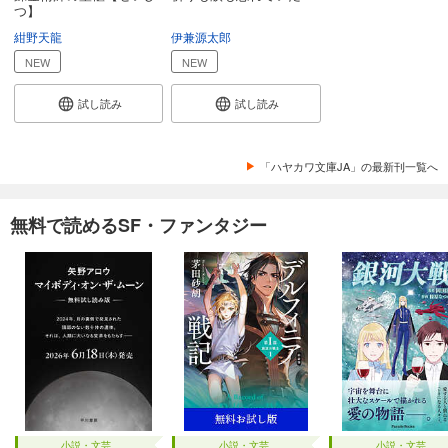
つ】
紺野天龍
伊兼源太郎
NEW
NEW
試し読み
試し読み
「ハヤカワ文庫JA」の最新刊一覧へ
無料で読めるSF・ファンタジー
小説・文芸
小説・文芸
小説・文芸