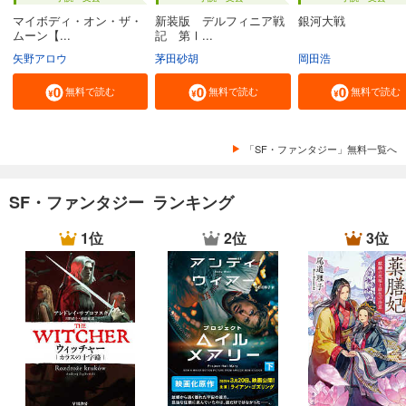
マイボディ・オン・ザ・
新装版 デルフィニア戦
銀河大戦
ムーン【...
記 第Ⅰ...
矢野アロウ
茅田砂胡
岡田浩
無料で読む
無料で読む
無料で読む
「SF・ファンタジー」無料一覧へ
SF・ファンタジー ランキング
1位
2位
3位