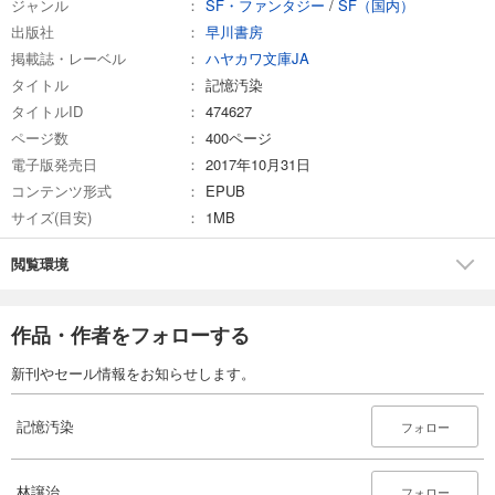
ジャンル
SF・ファンタジー
/
SF（国内）
出版社
早川書房
掲載誌・レーベル
ハヤカワ文庫JA
タイトル
記憶汚染
タイトルID
474627
ページ数
400ページ
電子版発売日
2017年10月31日
コンテンツ形式
EPUB
サイズ(目安)
1MB
閲覧環境
作品・作者をフォローする
新刊やセール情報をお知らせします。
記憶汚染
フォロー
林譲治
フォロー