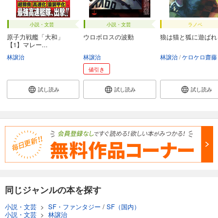
小説・文芸
小説・文芸
ラノベ
原子力戦艦「大和」
ウロボロスの波動
狼は猫と狐に遊ばれ
【1】マレー...
林譲治
林譲治
林譲治
ケロケロ齋藤
値引き
試し読み
試し読み
試し読み
同じジャンルの本を探す
小説・文芸
>
SF・ファンタジー
/
SF（国内）
小説・文芸
>
林譲治