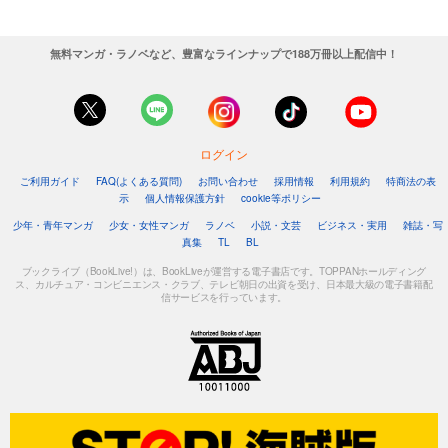
無料マンガ・ラノベなど、豊富なラインナップで188万冊以上配信中！
ログイン
ご利用ガイド
FAQ(よくある質問)
お問い合わせ
採用情報
利用規約
特商法の表
示
個人情報保護方針
cookie等ポリシー
少年・青年マンガ
少女・女性マンガ
ラノベ
小説・文芸
ビジネス・実用
雑誌・写
真集
TL
BL
ブックライブ（BookLive!）は、BookLiveが運営する電子書店です。TOPPANホールディング
ス、カルチュア・コンビニエンス・クラブ、テレビ朝日の出資を受け、日本最大級の電子書籍配
信サービスを行っています。