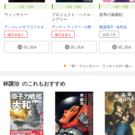
小説・文芸
小説・文芸
小説・文芸
ウィッチャー
プロジェクト・ヘイル・
皇帝の薬膳妃
メアリー
アンドレイサプコフスキ
川野靖子
アンディ ウィアー
杉浦綾
小野田和子
尾道理子
名司生
値引きあり
値引きあり
続巻入荷
試し読み
試し読み
試し読み
「SF・ファンタジー」ランキングの一覧へ
林譲治 のこれもおすすめ