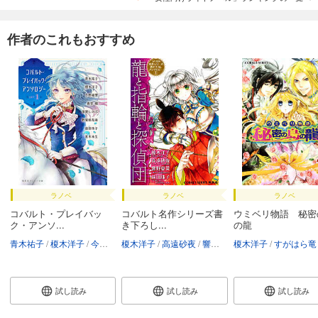
作者のこれもおすすめ
ラノベ
ラノベ
ラノベ
コバルト・プレイバッ
コバルト名作シリーズ書
ウミベリ物語 秘密
ク・アンソ...
き下ろし...
の龍
青木祐子
榎木洋子
今野緒雪
榎木洋子
真堂樹
高遠砂夜
須賀しのぶ
響野夏菜
野梨原花南
榎木洋子
前田珠子
前田珠子
すがはら竜
明咲トウ
若
試し読み
試し読み
試し読み