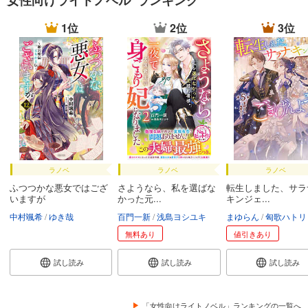
女性向けライトノベル ランキング
1位
2位
3位
ラノベ
ラノベ
ラノベ
ふつつかな悪女ではござ
さようなら、私を選ばな
転生しました、サラ
いますが
かった元...
キンジェ...
中村颯希
ゆき哉
百門一新
浅島ヨシユキ
まゆらん
匈歌ハトリ
無料あり
値引きあり
試し読み
試し読み
試し読み
「女性向けライトノベル」ランキングの一覧へ