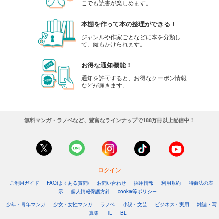
こでも読書が楽しめます。
本棚を作って本の整理ができる！
ジャンルや作家ごとなどに本を分類し
て、鍵もかけられます。
お得な通知機能！
通知を許可すると、お得なクーポン情報
などが届きます。
無料マンガ・ラノベなど、豊富なラインナップで188万冊以上配信中！
ログイン
ご利用ガイド
FAQ(よくある質問)
お問い合わせ
採用情報
利用規約
特商法の表
示
個人情報保護方針
cookie等ポリシー
少年・青年マンガ
少女・女性マンガ
ラノベ
小説・文芸
ビジネス・実用
雑誌・写
真集
TL
BL