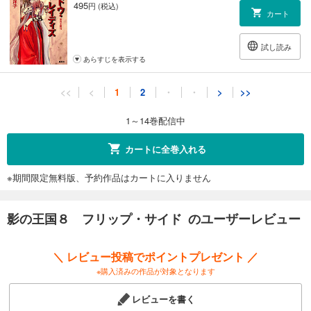
495
円 (税込)
カート
試し読み
あらすじを表示する
影の王国 十六夜異聞
<<
<
1
2
・
・
>
>>
495
円 (税込)
カート
1～14巻配信中
試し読み
カートに全巻入れる
あらすじを表示する
※期間限定無料版、予約作品はカートに入りません
影の王国11 ダブル・ギャンビット
495
円 (税込)
カート
影の王国８ フリップ・サイド のユーザーレビュー
試し読み
＼ レビュー投稿でポイントプレゼント ／
あらすじを表示する
※購入済みの作品が対象となります
影の王国12 ブルー・ムーン
レビューを書く
495
円 (税込)
カート