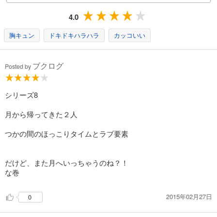
4.0
試し読み
あらすじを表示する
胸キュン
ドキドキハラハラ
カッコいい
影の王国 十六夜異聞二
495
ブクログ
円 (税込)
Posted by
カート
試し読み
シリーズ8
あらすじを表示する
月から帰ってきた２人
つかの間のほっこりタイムとラブ要素
だけど、また月へいっちゃうのね？！
な巻
2015年02月27日
0