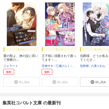
ラノベ
ラノベ
ラノベ
愛の獣よ、神の掟に背い
王子様に溺愛されて困っ
伯爵様、どうか私を
て禁断の...
てます～...
てくださ...
ジェラート
月神サキ
三浦ひらく
アオイ冬子
別所燈
八美☆わん
無料
無料
試し読み
試し読み
試し読み
集英社コバルト文庫 の最新刊