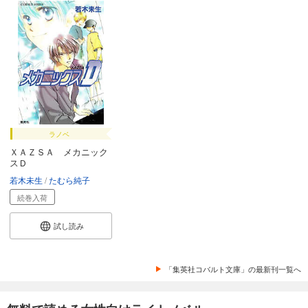
ラノベ
ＸＡＺＳＡ メカニック
スＤ
若木未生
たむら純子
続巻入荷
試し読み
「集英社コバルト文庫」の最新刊一覧へ