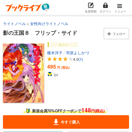
会員登録
ログイン
メニュー
ライトノベル
女性向けライトノベル
影の王国８ フリップ・サイド
フォロー
ラノベ
榎木洋子
/
羽原よしかづ
4.0
(1)
495
円 (税込)
2
pt
148
新規会員70%OFFクーポンで
円(税込)
今すぐ購入