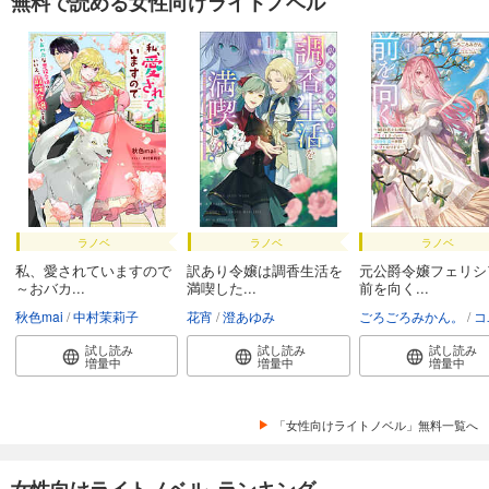
無料で読める女性向けライトノベル
ラノベ
ラノベ
ラノベ
私、愛されていますので
訳あり令嬢は調香生活を
元公爵令嬢フェリシ
～おバカ...
満喫した...
前を向く...
秋色mai
中村茉莉子
花宵
澄あゆみ
ごろごろみかん。
コユ
試し読み
試し読み
試し読み
増量中
増量中
増量中
「女性向けライトノベル」無料一覧へ