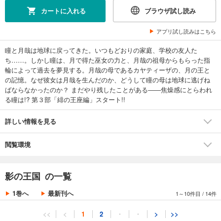
カートに入れる
ブラウザ試し読み
アプリ試し読みはこちら
瞳と月哉は地球に戻ってきた。いつもどおりの家庭、学校の友人た
ち……。しかし瞳は、月で得た巫女の力と、月哉の祖母からもらった指
輪によって過去を夢見する。月哉の母であるカヤティーザの、月の王と
の記憶。なぜ彼女は月哉を生んだのか、どうして瞳の母は地球に逃げね
ばならなかったのか？ まだやり残したことがある――焦燥感にとらわれ
る瞳は!? 第３部「緋の王座編」スタート!!
詳しい情報を見る
閲覧環境
影の王国 の一覧
1巻へ
最新刊へ
1～10件目
/
14件
<<
<
1
2
・
・
>
>>