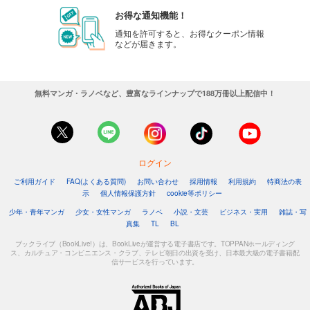
お得な通知機能！
通知を許可すると、お得なクーポン情報
などが届きます。
無料マンガ・ラノベなど、豊富なラインナップで188万冊以上配信中！
ログイン
ご利用ガイド
FAQ(よくある質問)
お問い合わせ
採用情報
利用規約
特商法の表
示
個人情報保護方針
cookie等ポリシー
少年・青年マンガ
少女・女性マンガ
ラノベ
小説・文芸
ビジネス・実用
雑誌・写
真集
TL
BL
ブックライブ（BookLive!）は、BookLiveが運営する電子書店です。TOPPANホールディング
ス、カルチュア・コンビニエンス・クラブ、テレビ朝日の出資を受け、日本最大級の電子書籍配
信サービスを行っています。