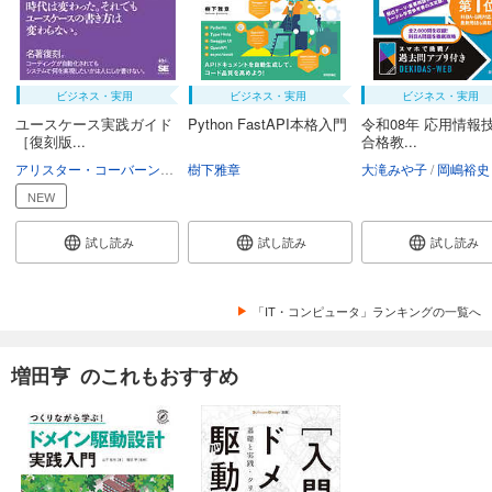
ビジネス・実用
ビジネス・実用
ビジネス・実用
ユースケース実践ガイド
Python FastAPI本格入門
令和08年 応用情報
［復刻版...
合格教...
アリスター・コーバーン
ULSコンサルティング
樹下雅章
平澤章
大滝みや子
水谷雅宏
口村典子
岡嶋裕史
NEW
試し読み
試し読み
試し読み
「IT・コンピュータ」ランキングの一覧へ
増田亨 のこれもおすすめ