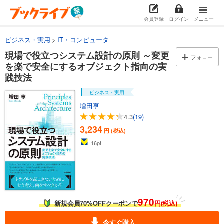
会員登録
ログイン
メニュー
ビジネス・実用
IT・コンピュータ
現場で役立つシステム設計の原則 ～変更
フォロー
を楽で安全にするオブジェクト指向の実
践技法
ビジネス・実用
増田亨
4.3
(19)
3,234
円 (税込)
16
pt
970
新規会員70%OFFクーポンで
円(税込)
今すぐ購入