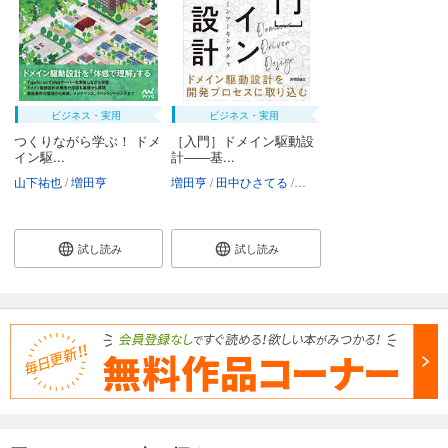
ビジネス・実用
ビジネス・実用
つくりながら学ぶ！ ドメ
［入門］ドメイン駆動設
イン駆...
計――基...
山下祐也
増田亨
増田亨
田中ひさてる
奥澤俊樹
中村充志
成瀬允
試し読み
試し読み