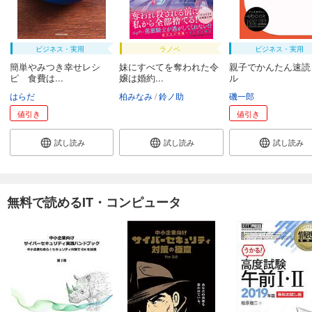
ビジネス・実用
ラノベ
ビジネス・実用
簡単やみつき幸せレシ
妹にすべてを奪われた令
親子でかんたん速読
ピ 食費は...
嬢は婚約...
ル
はらだ
柏みなみ
鈴ノ助
磯一郎
値引き
値引き
試し読み
試し読み
試し読み
無料で読めるIT・コンピュータ