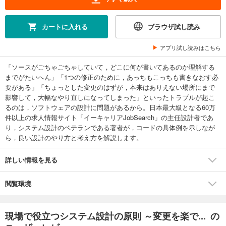
カートに入れる
ブラウザ試し読み
アプリ試し読みはこちら
「ソースがごちゃごちゃしていて，どこに何が書いてあるのか理解する
までがたいへん」「1つの修正のために，あっちもこっちも書きなおす必
要がある」「ちょっとした変更のはずが，本来はありえない場所にまで
影響して，大幅なやり直しになってしまった」といったトラブルが起こ
るのは，ソフトウェアの設計に問題があるから。日本最大級となる60万
件以上の求人情報サイト「イーキャリアJobSearch」の主任設計者であ
り，システム設計のベテランである著者が，コードの具体例を示しなが
ら，良い設計のやり方と考え方を解説します。
詳しい情報を見る
閲覧環境
現場で役立つシステム設計の原則 ～変更を楽で... の