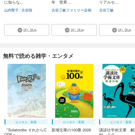
に知らな...
年 世界...
リアルセ...
山内聖子
古谷陸
古谷三敏ファミリー企画
古谷三敏
試し読み
試し読み
試し読み
無料で読める雑学・エンタメ
ビジネス・実用
ビジネス・実用
ビジネス・実用
『Solatorobo それからC
新潮文庫の100冊 2026
講談社学術文庫 解
ODAへ』...
録 ２０...