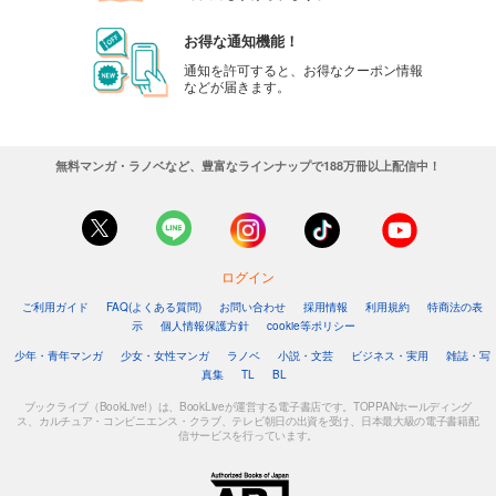
お得な通知機能！
通知を許可すると、お得なクーポン情報
などが届きます。
無料マンガ・ラノベなど、豊富なラインナップで188万冊以上配信中！
ログイン
ご利用ガイド
FAQ(よくある質問)
お問い合わせ
採用情報
利用規約
特商法の表
示
個人情報保護方針
cookie等ポリシー
少年・青年マンガ
少女・女性マンガ
ラノベ
小説・文芸
ビジネス・実用
雑誌・写
真集
TL
BL
ブックライブ（BookLive!）は、BookLiveが運営する電子書店です。TOPPANホールディング
ス、カルチュア・コンビニエンス・クラブ、テレビ朝日の出資を受け、日本最大級の電子書籍配
信サービスを行っています。