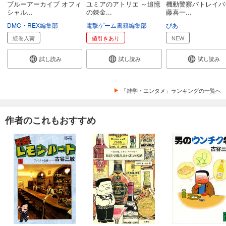
ブルーアーカイブ オフィ
ユミアのアトリエ ～追憶
機動警察パトレイバ
シャル...
の錬金...
藤喜一...
DMC・REX編集部
電撃ゲーム書籍編集部
ぴあ
続巻入荷
値引きあり
NEW
試し読み
試し読み
試し読み
「雑学・エンタメ」ランキングの一覧へ
作者のこれもおすすめ