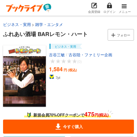
会員登録
ログイン
メニュー
ビジネス・実用
雑学・エンタメ
ふれあい酒場 BARレモン・ハート
フォロー
ビジネス・実用
古谷三敏
/
古谷陸・ファミリー企画
-
(0)
1,584
円 (税込)
7
pt
475
新規会員70%OFFクーポンで
円(税込)
今すぐ購入