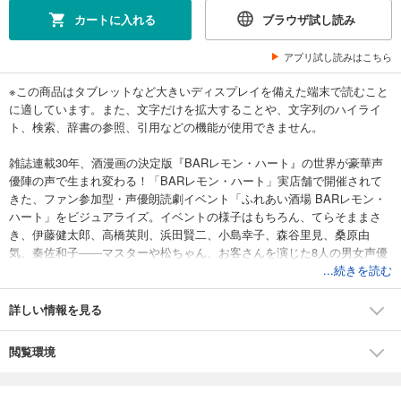
カートに入れる
ブラウザ試し読み
アプリ試し読みはこちら
※この商品はタブレットなど大きいディスプレイを備えた端末で読むこと
に適しています。また、文字だけを拡大することや、文字列のハイライ
ト、検索、辞書の参照、引用などの機能が使用できません。
雑誌連載30年、酒漫画の決定版『BARレモン・ハート』の世界が豪華声
優陣の声で生まれ変わる！「BARレモン・ハート」実店舗で開催されて
きた、ファン参加型・声優朗読劇イベント「ふれあい酒場 BARレモン・
ハート」をビジュアライズ。イベントの様子はもちろん、てらそままさ
き、伊藤健太郎、高橋英則、浜田賢二、小島幸子、森谷里見、桑原由
気、秦佐和子――マスターや松ちゃん、お客さんを演じた8人の男女声優
によるオフショットや座談会もカラーで収録。楽しく酒の知識を得られ
...続きを読む
る漫画の原作回と合わせて読めば、あなたもBARの世界にふれあいたく
なる――。
詳しい情報を見る
閲覧環境