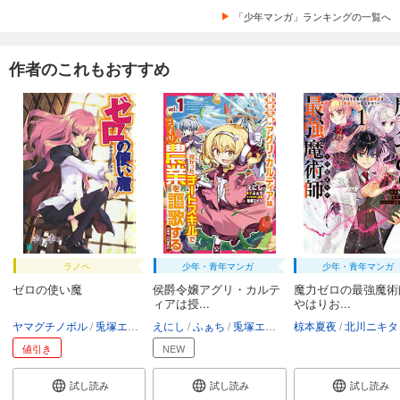
「少年マンガ」ランキングの一覧へ
作者のこれもおすすめ
ラノベ
少年・青年マンガ
少年・青年マンガ
ゼロの使い魔
侯爵令嬢アグリ・カルテ
魔力ゼロの最強魔術
ィアは授...
やはりお...
ヤマグチノボル
兎塚エイジ
えにし
ふぁち
兎塚エイジ
椋本夏夜
北川ニキタ
値引き
NEW
試し読み
試し読み
試し読み