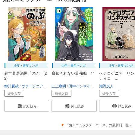
少年・青年マンガ
少年・青年マンガ
少年・青年マンガ
異世界居酒屋「のぶ」(2
察知されない最強職 11
ヘテロゲニア リン
2)
ティコ ...
蝉川夏哉
ヴァージニア二等兵
三上康明
転
田中インサイダー
瀬野反人
八城惺架
イマジカ
続巻入荷
続巻入荷
続巻入荷
試し読み
試し読み
試し読み
「角川コミックス・エース」の最新刊一覧へ