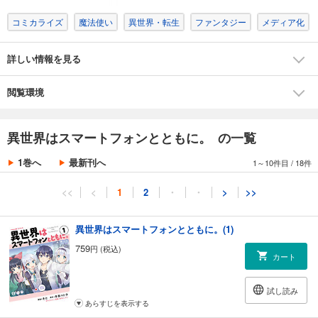
コミカライズ
魔法使い
異世界・転生
ファンタジー
メディア化
詳しい情報を見る
閲覧環境
異世界はスマートフォンとともに。 の一覧
1巻へ
最新刊へ
1～10件目
/
18件
<<
<
1
2
・
・
>
>>
異世界はスマートフォンとともに。(1)
759
円 (税込)
カート
試し読み
あらすじを表示する