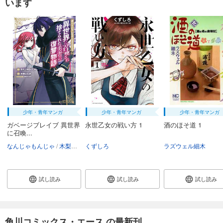
います
少年・青年マンガ
少年・青年マンガ
少年・青年マンガ
ガベージブレイブ 異世界
永世乙女の戦い方 1
酒のほそ道 1
に召喚...
なんじゃもんじゃ
木梨はるか
くずしろ
珠梨やすゆき
ラズウェル細木
試し読み
試し読み
試し読み
角川コミックス・エース の最新刊