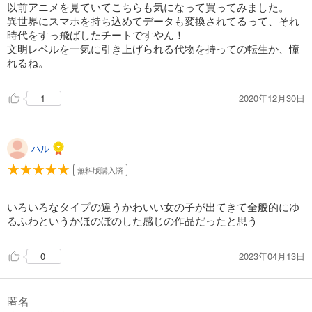
以前アニメを見ていてこちらも気になって買ってみました。
試し読み
異世界にスマホを持ち込めてデータも変換されてるって、それ
あらすじを表示する
時代をすっ飛ばしたチートですやん！
異世界はスマートフォンとともに。 （18）
文明レベルを一気に引き上げられる代物を持っての転生か、憧
れるね。
836
円 (税込)
カート
2020年12月30日
1
試し読み
あらすじを表示する
ハル
無料版購入済
いろいろなタイプの違うかわいい女の子が出てきて全般的にゆ
るふわというかほのぼのした感じの作品だったと思う
2023年04月13日
0
匿名