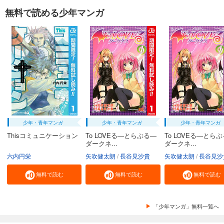
無料で読める少年マンガ
少年・青年マンガ
少年・青年マンガ
少年・青年マンガ
Thisコミュニケーション
To LOVEる―とらぶる―
To LOVEる―とら
ダークネ...
ダークネ...
六内円栄
矢吹健太朗
長谷見沙貴
矢吹健太朗
長谷見沙
無料で読む
無料で読む
無料で読む
「少年マンガ」無料一覧へ