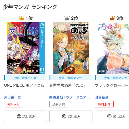
少年マンガ ランキング
1位
2位
3位
少年・青年マンガ
少年・青年マンガ
少年・青年マンガ
ONE PIECE モノクロ版
異世界居酒屋「のぶ」
ブラッククローバー
尾田栄一郎
蝉川夏哉
ヴァージニア二等兵
田畠裕基
転
無料あり
続巻入荷
無料あり
試し読み
試し読み
試し読み