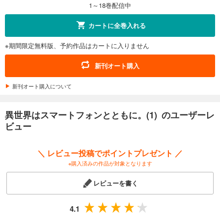
1～18巻配信中
試し読み
カートに全巻入れる
あらすじを表示する
※期間限定無料版、予約作品はカートに入りません
異世界はスマートフォンとともに。 （12）
704
円 (税込)
新刊オート購入
カート
新刊オート購入について
試し読み
あらすじを表示する
異世界はスマートフォンとともに。(1) のユーザーレ
異世界はスマートフォンとともに。 （13）
ビュー
726
円 (税込)
カート
＼ レビュー投稿でポイントプレゼント ／
※購入済みの作品が対象となります
試し読み
あらすじを表示する
レビューを書く
異世界はスマートフォンとともに。 （14）
748
円 (税込)
4.1
カート