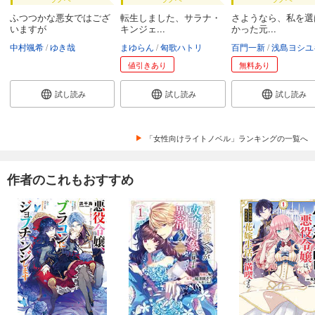
ふつつかな悪女ではござ
転生しました、サラナ・
さようなら、私を選
いますが
キンジェ...
かった元...
中村颯希
ゆき哉
まゆらん
匈歌ハトリ
百門一新
浅島ヨシユ
値引きあり
無料あり
試し読み
試し読み
試し読み
「女性向けライトノベル」ランキングの一覧へ
作者のこれもおすすめ