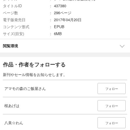
タイトルID
437380
ページ数
296ページ
電子版発売日
2017年04月20日
コンテンツ形式
EPUB
サイズ(目安)
6MB
閲覧環境
作品・作者をフォローする
新刊やセール情報をお知らせします。
アマモの森のご飯屋さん
フォロー
桜あげは
フォロー
八美☆わん
フォロー