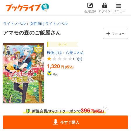
会員登録
ログイン
メニュー
ライトノベル
女性向けライトノベル
アマモの森のご飯屋さん
フォロー
ラノベ
桜あげは
/
八美☆わん
1.0
(1)
1,320
円 (税込)
6
pt
396
新規会員70%OFFクーポンで
円(税込)
今すぐ購入