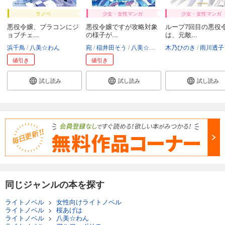
ラノベ
少女・女性マンガ
少女・女性マンガ
悪役令嬢、ブラコンにジ
悪役令嬢ですが攻略対象
ループ7回目の悪役
ョブチェ...
の様子が...
は、元敵...
浜千鳥
八美☆わん
宛
稲井田そう
八美☆わん
木乃ひのき
雨川透子
値引き
値引き
試し読み
試し読み
試し読み
同じジャンルの本を探す
ライトノベル
>
女性向けライトノベル
ライトノベル
>
桜あげは
ライトノベル
>
八美☆わん