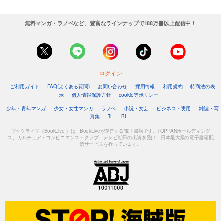
無料マンガ・ラノベなど、豊富なラインナップで188万冊以上配信中！
ログイン
ご利用ガイド
FAQ(よくある質問)
お問い合わせ
採用情報
利用規約
特商法の表
示
個人情報保護方針
cookie等ポリシー
少年・青年マンガ
少女・女性マンガ
ラノベ
小説・文芸
ビジネス・実用
雑誌・写
真集
TL
BL
ブックライブ（BookLive!）は、BookLiveが運営する電子書店です。TOPPANホールディング
ス、カルチュア・コンビニエンス・クラブ、テレビ朝日の出資を受け、日本最大級の電子書籍配
信サービスを行っています。