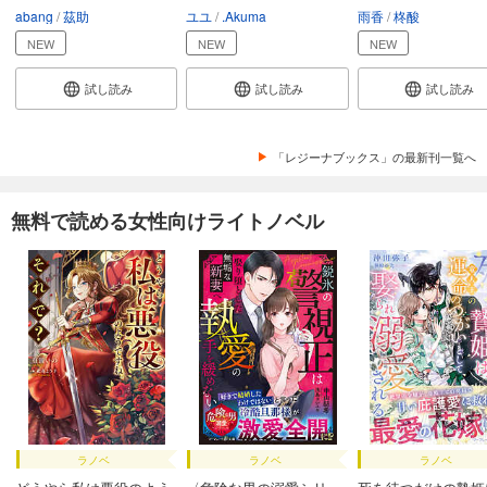
abang
茲助
ユユ
.Akuma
雨香
柊酸
NEW
NEW
NEW
試し読み
試し読み
試し読み
「レジーナブックス」の最新刊一覧へ
無料で読める女性向けライトノベル
ラノベ
ラノベ
ラノベ