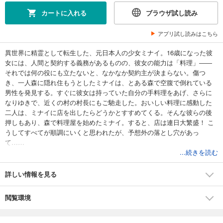
カートに入れる
ブラウザ試し読み
アプリ試し読みはこちら
異世界に精霊として転生した、元日本人の少女ミナイ。16歳になった彼
女には、人間と契約する義務があるものの、彼女の能力は「料理」――
それでは何の役にも立たないと、なかなか契約主が決まらない。傷つ
き、一人森に隠れ住もうとしたミナイは、とある森で空腹で倒れている
男性を発見する。すぐに彼女は持っていた自分の手料理をあげ、さらに
なりゆきで、近くの村の村長にもご馳走した。おいしい料理に感動した
二人は、ミナイに店を出したらどうかとすすめてくる。そんな彼らの後
押しもあり、森で料理屋を始めたミナイ。すると、店は連日大繁盛！ こ
うしてすべてが順調にいくと思われたが、予想外の落とし穴があっ
て……
...続きを読む
詳しい情報を見る
閲覧環境