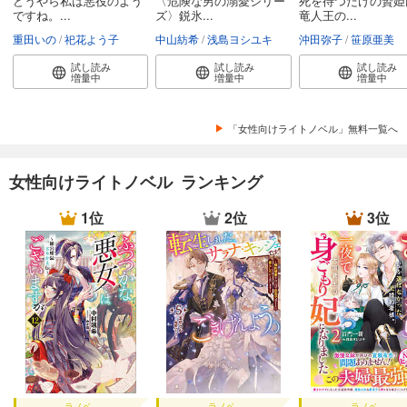
どうやら私は悪役のよう
〈危険な男の溺愛シリー
死を待つだけの贄姫
ですね。...
ズ〉鋭氷...
竜人王の...
重田いの
祀花よう子
中山紡希
浅島ヨシユキ
沖田弥子
笹原亜美
試し読み
試し読み
試し読み
増量中
増量中
増量中
「女性向けライトノベル」無料一覧へ
女性向けライトノベル ランキング
1位
2位
3位
ラノベ
ラノベ
ラノベ