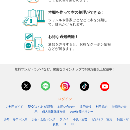
本棚を作って本の整理ができる！
ジャンルや作家ごとなどに本を分類し
て、鍵もかけられます。
お得な通知機能！
通知を許可すると、お得なクーポン情報
などが届きます。
無料マンガ・ラノベなど、豊富なラインナップで188万冊以上配信中！
ログイン
ご利用ガイド
FAQ(よくある質問)
お問い合わせ
採用情報
利用規約
特商法の表
示
個人情報保護方針
cookie等ポリシー
少年・青年マンガ
少女・女性マンガ
ラノベ
小説・文芸
ビジネス・実用
雑誌・写
真集
TL
BL