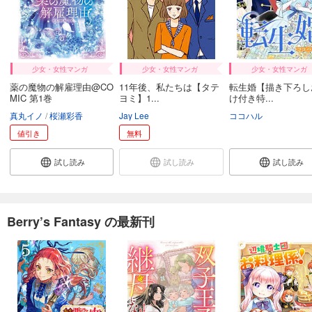
少女・女性マンガ
少女・女性マンガ
少女・女性マンガ
薬の魔物の解雇理由@CO
11年後、私たちは【タテ
転生婚【描き下ろし
MIC 第1巻
ヨミ】1...
け付き特...
真丸イノ
桜瀬彩香
Jay Lee
ココハル
値引き
無料
試し読み
試し読み
試し読み
Berry’s Fantasy の最新刊