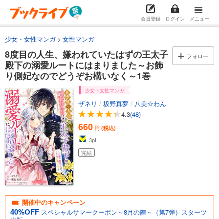
会員登録
ログイン
メニュー
少女・女性マンガ
女性マンガ
8度目の人生、嫌われていたはずの王太子
フォロー
殿下の溺愛ルートにはまりました～お飾
り側妃なのでどうぞお構いなく～1巻
少女・女性マンガ
ザネリ
/
坂野真夢
/
八美☆わん
4.3
(48)
660
円 (税込)
3
pt
完結
開催中のキャンペーン
40%OFF
スペシャルサマークーポン～8月の陣～（第7弾）スターツ