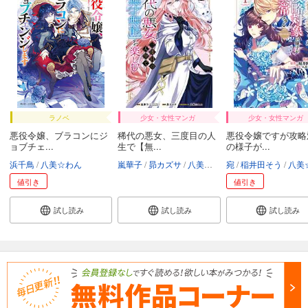
ラノベ
少女・女性マンガ
少女・女性マンガ
悪役令嬢、ブラコンにジ
稀代の悪女、三度目の人
悪役令嬢ですが攻略
ョブチェ...
生で【無...
の様子が...
浜千鳥
八美☆わん
嵐華子
昴カズサ
八美☆わん
宛
稲井田そう
八美☆わ
値引き
値引き
試し読み
試し読み
試し読み