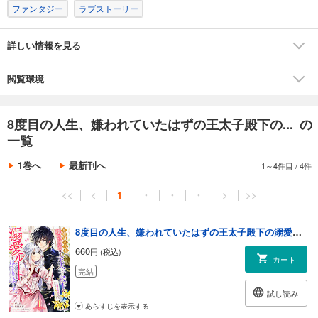
ファンタジー
ラブストーリー
詳しい情報を見る
閲覧環境
8度目の人生、嫌われていたはずの王太子殿下の... の
一覧
1巻へ
最新刊へ
1～4件目
/
4件
<<
<
1
・
・
・
>
>>
8度目の人生、嫌われていたはずの王太子殿下の溺愛ルートにはまりました～お飾り側妃なのでどうぞお構いなく～1巻
660
円 (税込)
カート
完結
試し読み
あらすじを表示する