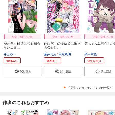
少女・女性マンガ
少女・女性マンガ
少女・女性マンガ
極と蕾～極道と恋を知ら
死に戻りの薔薇姫は敵国
赤ちゃんに転生した
ない人妻...
の公爵に...
井山ゆー
藤井なお
烏丸紫明
茶々京色
無料あり
無料あり
値引きあり
試し読み
試し読み
試し読み
「女性マンガ」ランキングの一覧へ
作者のこれもおすすめ