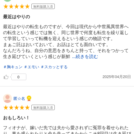
無料版購入済
最近はやりの
最近はやりの転生ものですが、今回は現代から中世風異世界へ
の転生という感じでは無く、同じ世界で何度も転生を繰り返し
て学習していって転機を迎えるという感じの物語です。
まぁご託はおいておいて、お話はとても面白いです。
なんだろうね、自分の意思をきちんと持って、それをつかって
生き延びていくという感じが新鮮
...続きを読む
＃胸キュン
＃エモい
＃スカッとする
2025年04月20日
0
匿☆名
無料版購入済
おもしろい！
フィオナが、嫁いだ先では夫から愛されずに冤罪を着せられた
り、毒を盛られたりと命を失ってきたからこそ8回目は生き延び