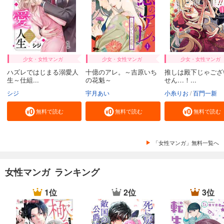
少女・女性マンガ
少女・女性マンガ
少女・女性マンガ
ハズレではじまる溺愛人
十億のアレ。～吉原いち
推しは殿下じゃござ
生～仕組...
の花魁～
せん…！...
シジ
宇月あい
小糸りお
百門一新
無料で読む
無料で読む
無料で読む
「女性マンガ」無料一覧へ
女性マンガ ランキング
1位
2位
3位