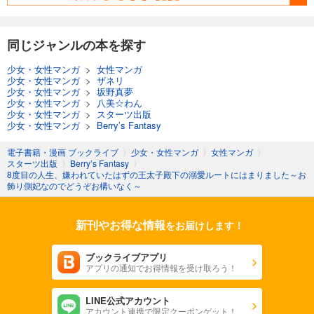
同じジャンルの本を探す
少女・女性マンガ
>
女性マンガ
少女・女性マンガ
>
ザネリ
少女・女性マンガ
>
坂野真夢
少女・女性マンガ
>
八美☆わん
少女・女性マンガ
>
スターツ出版
少女・女性マンガ
>
Berry’s Fantasy
電子書籍・漫画 ブックライブ
〉
少女・女性マンガ
〉
女性マンガ
〉
スターツ出版
〉
Berry’s Fantasy
〉
8度目の人生、嫌われていたはずの王太子殿下の溺愛ルートにはまりました～お
飾り側妃なのでどうぞお構いなく～
新刊やお得な情報
をお届けします！
ブックライブアプリ
アプリの通知でお得情報を受け取ろう！
LINE公式アカウント
アカウント連携で限定クーポンゲット！