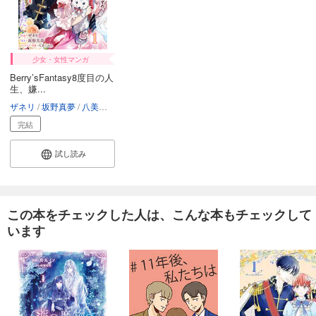
少女・女性マンガ
Berry’sFantasy8度目の人
生、嫌...
ザネリ
坂野真夢
八美☆わん
完結
試し読み
この本をチェックした人は、こんな本もチェックして
います