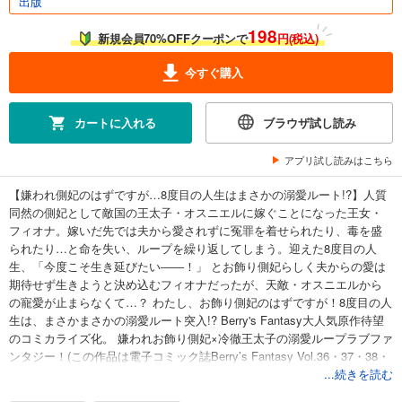
出版
198
新規会員70%OFFクーポンで
円(税込)
今すぐ購入
カートに入れる
ブラウザ試し読み
アプリ試し読みはこちら
【嫌われ側妃のはずですが…8度目の人生はまさかの溺愛ルート!?】人質
同然の側妃として敵国の王太子・オスニエルに嫁ぐことになった王女・
フィオナ。嫁いだ先では夫から愛されずに冤罪を着せられたり、毒を盛
られたり…と命を失い、ループを繰り返してしまう。迎えた8度目の人
生、「今度こそ生き延びたい――！」 とお飾り側妃らしく夫からの愛は
期待せず生きようと決め込むフィオナだったが、天敵・オスニエルから
の寵愛が止まらなくて…？ わたし、お飾り側妃のはずですが！8度目の人
生は、まさかまさかの溺愛ルート突入!? Berry's Fantasy大人気原作待望
のコミカライズ化。 嫌われお飾り側妃×冷徹王太子の溺愛ループラブファ
ンタジー！(この作品は電子コミック誌Berry’s Fantasy Vol.36・37・38・
39・40に掲載の1～5話を収録しております。重複購入にご注意ください)
...続きを読む