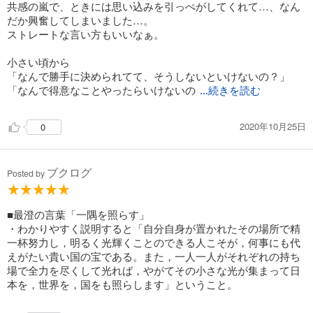
共感の嵐で、ときには思い込みを引っぺがしてくれて…、なん
だか興奮してしまいました…。
ストレートな言い方もいいなぁ。
小さい頃から
「なんで勝手に決められてて、そうしないといけないの？」
「なんで得意なことやったらいけないの
...続きを読む
2020年10月25日
0
ブクログ
Posted by
■最澄の言葉「一隅を照らす」
・わかりやすく説明すると「自分自身が置かれたその場所で精
一杯努力し，明るく光輝くことのできる人こそが，何事にも代
えがたい貴い国の宝である。また，一人一人がそれぞれの持ち
場で全力を尽くして光れば，やがてその小さな光が集まって日
本を，世界を，国をも照らします」ということ。