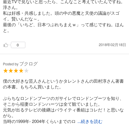
最近TVで見ないと思ったら、こんなこと考えていたんですね。
淳さん。
私は好感・共感しました。頭の中の悪魔と天使の議論がスゴ
イ。賢いんだな～。
最後の「いちど、日本つぶれちまえｗ」って感じですね。ほん
と。
2018年02月18日
0
ブクログ
Posted by
僕の大好きな芸人さんというかタレントさんの田村淳さん著書
の本書。もちろん買いました。
ぷらちなロンドンブーツのガサイレでロンドンブーツを知り、
そこから稲妻ロンドンハーツは全て観ていました。
元気が出るテレビの後継はバライティ番組はコレだ！と思いな
がら。
当時の1999年- 2004年くらいまでのロ
...続きを読む