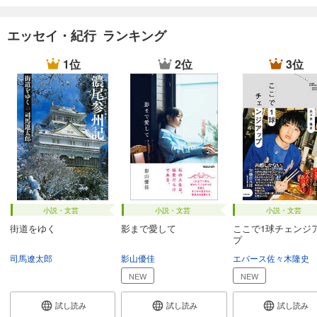
エッセイ・紀行 ランキング
1位
2位
3位
小説・文芸
小説・文芸
小説・文芸
街道をゆく
影まで愛して
ここで1球チェンジ
プ
司馬遼太郎
影山優佳
エバース佐々木隆史
NEW
NEW
試し読み
試し読み
試し読み