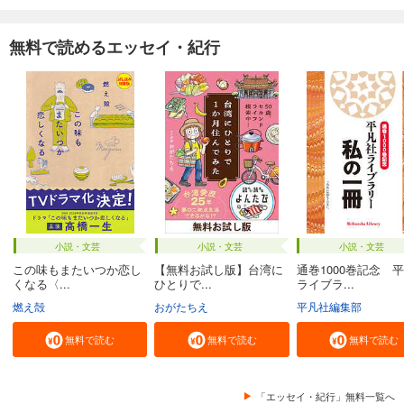
無料で読めるエッセイ・紀行
小説・文芸
小説・文芸
小説・文芸
この味もまたいつか恋し
【無料お試し版】台湾に
通巻1000巻記念 
くなる〈...
ひとりで...
ライブラ...
燃え殻
おがたちえ
平凡社編集部
無料で読む
無料で読む
無料で読む
「エッセイ・紀行」無料一覧へ