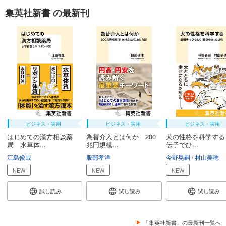
集英社新書 の最新刊
ビジネス・実用
ビジネス・実用
ビジネス・実用
はじめての漢方相談薬
為替介入とは何か 200
犬の性格を科学する
局 水草体...
兆円規模...
伝子でひ...
江島俊哉
服部孝洋
今野晃嗣
村山美穂
NEW
NEW
NEW
試し読み
試し読み
試し読み
「集英社新書」の最新刊一覧へ