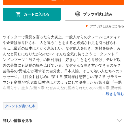
カートに入れる
ブラウザ試し読み
アプリ試し読みはこちら
ツイッターで意見を言ったら大炎上、一般人からのクレームにメディア
や企業は振り回され、人と違うことをすると嫉妬され足を引っぱられ
る……最近の日本はとかく息苦しい。なぜ他人を叩き、無難を好み、み
んなと同じになりたがるのか？ そんな空気に抗うように、タレント「ロ
ンドンブーツ１号２号」の田村淳は、好きなことをやり続け、テレビ以
外の分野にも活動の幅を広げている。なぜそんな生き方ができるのか？
芸能界の“異端児”が著す初の自分史、日本人論、そして若い人たちへのメ
ッセージ。【目次】はじめに/第１章 芸能界は息苦しい/第２章 サラリー
マンも窮屈だ/第３章 田村淳はどのようにして誕生したか/第４章 『一隅
を照らす』生き方/第５章 なぜみんなに認められたいの？/第６章 思考停
止と依存体質を脱するために/おわりに
...続きを読む
タレントが書いた本
詳しい情報を見る