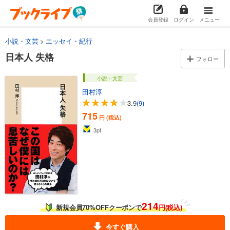
会員登録
ログイン
メニュー
小説・文芸
エッセイ・紀行
日本人 失格
フォロー
小説・文芸
田村淳
3.9
(9)
715
円 (税込)
3
pt
214
新規会員70%OFFクーポンで
円(税込)
今すぐ購入