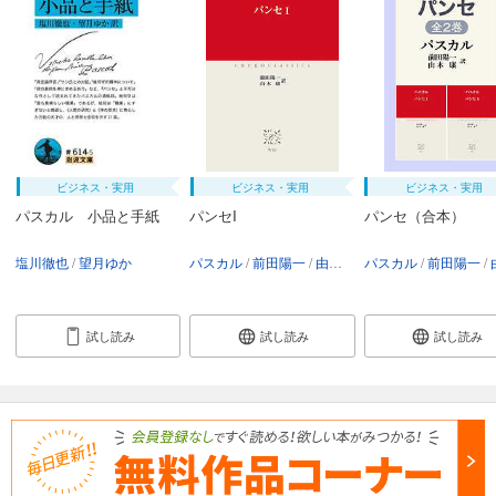
ビジネス・実用
ビジネス・実用
ビジネス・実用
パスカル 小品と手紙
パンセI
パンセ（合本）
塩川徹也
望月ゆか
パスカル
前田陽一
由木康
パスカル
前田陽一
由
試し読み
試し読み
試し読み