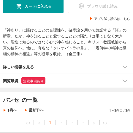
カートに入れる
ブラウザ試し読み
アプリ試し読みはこちら
「神あり」に賭けることの合理性を、確率論を用いて論証する「賭」の
断章。だが、神を知ることと愛することとの隔たりは果てしなく大き
い。理性で知るのではなく心で神を感じること。キリスト教護教論から
真の信仰へ。他に、有名な「クレオパトラの鼻」、「幾何学の精神と繊
細の精神の相違」等の断章を収録。（全三冊）
詳しい情報を見る
閲覧環境
注意事項あり
パンセ の一覧
1巻へ
最新刊へ
1～3件目
/
3件
<<
<
1
・
・
・
>
>>