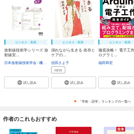
ビジネス・実用
ビジネス・実用
ビジネス・実用
放射線技術学シリーズ 放
溺れながら生きる 依存と
徹底攻略！ 電子工作
射線安...
ケアの...
ログラミ...
日本放射線技術学会
磯辺智範
信田さよ子
清水秀雄
南一幸
鈴木昇一
福田和宏
西谷源展
NEW
試し読み
試し読み
試し読み
「学術・語学」ランキングの一覧へ
作者のこれもおすすめ