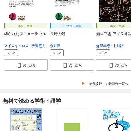
小説・文芸
ビジネス・実用
小説・文芸
縛られたプロメーテウス
長崎の鐘
知里幸惠 アイヌ神
アイスキュロス
伊藤照夫
永井隆
知里幸惠
中川裕
NEW
NEW
NEW
試し読み
試し読み
試し読み
「岩波文庫」の最新刊一覧へ
無料で読める学術・語学