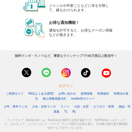
ジャンルや作家ごとなどに本を分類し
て、鍵もかけられます。
お得な通知機能！
通知を許可すると、お得なクーポン情報
などが届きます。
無料マンガ・ラノベなど、豊富なラインナップで188万冊以上配信中！
ログイン
ご利用ガイド
FAQ(よくある質問)
お問い合わせ
採用情報
利用規約
特商法の表
示
個人情報保護方針
cookie等ポリシー
少年・青年マンガ
少女・女性マンガ
ラノベ
小説・文芸
ビジネス・実用
雑誌・写
真集
TL
BL
ブックライブ（BookLive!）は、BookLiveが運営する電子書店です。TOPPANホールディング
ス、カルチュア・コンビニエンス・クラブ、テレビ朝日の出資を受け、日本最大級の電子書籍配
信サービスを行っています。