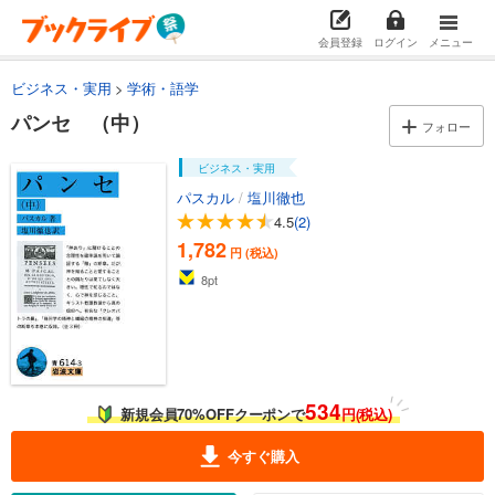
会員登録
ログイン
メニュー
ビジネス・実用
学術・語学
パンセ （中）
フォロー
ビジネス・実用
パスカル
/
塩川徹也
4.5
(2)
1,782
円 (税込)
8
pt
534
新規会員70%OFFクーポンで
円(税込)
今すぐ購入