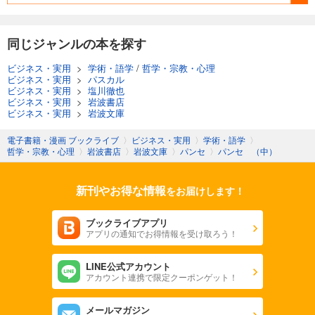
同じジャンルの本を探す
ビジネス・実用
>
学術・語学
/
哲学・宗教・心理
ビジネス・実用
>
パスカル
ビジネス・実用
>
塩川徹也
ビジネス・実用
>
岩波書店
ビジネス・実用
>
岩波文庫
電子書籍・漫画 ブックライブ
〉
ビジネス・実用
〉
学術・語学
〉
哲学・宗教・心理
〉
岩波書店
〉
岩波文庫
〉
パンセ
〉
パンセ （中）
新刊やお得な情報
をお届けします！
ブックライブアプリ
アプリの通知でお得情報を受け取ろう！
LINE公式アカウント
アカウント連携で限定クーポンゲット！
メールマガジン