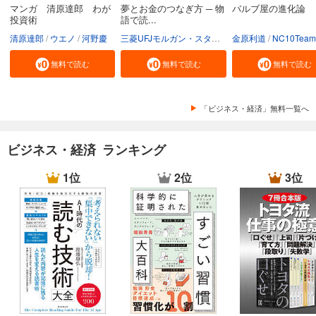
マンガ 清原達郎 わが
夢とお金のつなぎ方 ─ 物
バルブ屋の進化論
投資術
語で読...
清原達郎
ウエノ
河野慶
三菱UFJモルガン・スタンレー証券株式会社
金原利道
NC10Team
無料で読む
無料で読む
無料で読む
「ビジネス・経済」無料一覧へ
ビジネス・経済 ランキング
1位
2位
3位