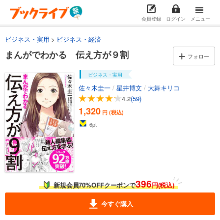
会員登録
ログイン
メニュー
ビジネス・実用
ビジネス・経済
まんがでわかる 伝え方が９割
フォロー
ビジネス・実用
佐々木圭一
/
星井博文
/
大舞キリコ
4.2
(59)
1,320
円 (税込)
6
pt
396
新規会員70%OFFクーポンで
円(税込)
今すぐ購入