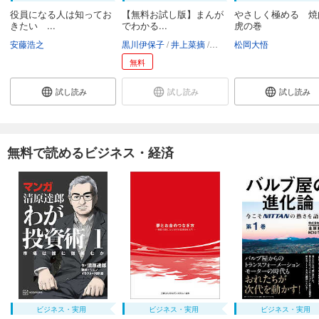
役員になる人は知ってお
【無料お試し版】まんが
やさしく極める 
きたい ...
でわかる...
虎の巻
安藤浩之
黒川伊保子
井上菜摘
堀田純司
松岡大悟
無料
試し読み
試し読み
試し読み
無料で読めるビジネス・経済
ビジネス・実用
ビジネス・実用
ビジネス・実用