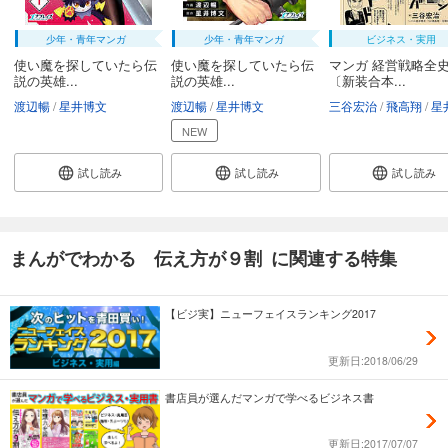
少年・青年マンガ
少年・青年マンガ
ビジネス・実用
使い魔を探していたら伝
使い魔を探していたら伝
マンガ 経営戦略全
説の英雄...
説の英雄...
〔新装合本...
渡辺暢
星井博文
渡辺暢
星井博文
三谷宏治
飛高翔
星井
NEW
試し読み
試し読み
試し読み
まんがでわかる 伝え方が９割 に関連する特集
【ビジ実】ニューフェイスランキング2017
更新日:2018/06/29
書店員が選んだマンガで学べるビジネス書
更新日:2017/07/07