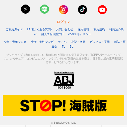
ログイン
ご利用ガイド
FAQ(よくある質問)
お問い合わせ
採用情報
利用規約
特商法の表
示
個人情報保護方針
cookie等ポリシー
少年・青年マンガ
少女・女性マンガ
ラノベ
小説・文芸
ビジネス・実用
雑誌・写
真集
TL
BL
ブックライブ（BookLive!）は、BookLiveが運営する電子書店です。TOPPANホールディング
ス、カルチュア・コンビニエンス・クラブ、テレビ朝日の出資を受け、日本最大級の電子書籍配
信サービスを行っています。
© BookLive Co., Ltd.