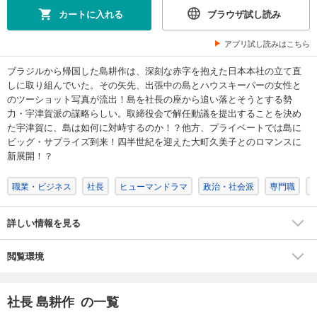
792
円 (税込)
カートに入れる
ブラウザ試し読み
カート
完結
アプリ試し読みはこちら
試し読み
あらすじを表示する
ブラジルから帰国した島耕作は、深刻な赤字を抱えた日本本社の立て直
しに取り組んでいた。その矢先、出張中の島とハウスキーパーの女性と
社長 島耕作（８）
のツーショット写真が流出！島を社長の座から追い落とそうとする勢
792
円 (税込)
力・宇津賀派の謀略らしい。取締役会で解任動議を提出することを決め
カート
た宇津賀に、島は如何に対峙するのか！？他方、プライベートでは島に
完結
ビッグ・サプライズ到来！四半世紀を迎えた大町久美子とのロマンスに
試し読み
新展開！？
あらすじを表示する
職業・ビジネス
社長
ヒューマンドラマ
政治・社会派
専門職
社長 島耕作 (９)
792
円 (税込)
カート
詳しい情報を見る
完結
試し読み
閲覧環境
あらすじを表示する
社長 島耕作（１０）
社長 島耕作 の一覧
792
円 (税込)