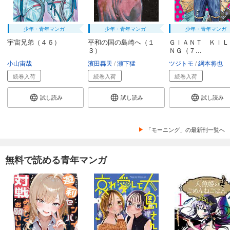
少年・青年マンガ
少年・青年マンガ
少年・青年マンガ
宇宙兄弟（４６）
平和の国の島崎へ（１
ＧＩＡＮＴ ＫＩＬ
３）
ＮＧ（７...
小山宙哉
濱田轟天
瀬下猛
ツジトモ
綱本将也
続巻入荷
続巻入荷
続巻入荷
試し読み
試し読み
試し読み
「モーニング」の最新刊一覧へ
無料で読める青年マンガ