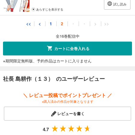
試し読み
あらすじを表示する
<<
<
1
2
・
・
>
>>
全16巻配信中
カートに全巻入れる
※期間限定無料版、予約作品はカートに入りません
社長 島耕作（１３） のユーザーレビュー
＼ レビュー投稿でポイントプレゼント ／
※購入済みの作品が対象となります
レビューを書く
4.7