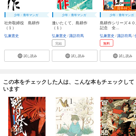
少年・青年マンガ
少年・青年マンガ
少年・青年マンガ
社外取締役 島耕作
逢いたくて、島耕作
島耕作シリーズ４０
（１）
（１）
記念 全...
弘兼憲史
弘兼憲史
諏訪符馬
弘兼憲史
諏訪符馬
完結
無料
試し読み
試し読み
試し読み
この本をチェックした人は、こんな本もチェックして
います