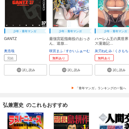
少年・青年マンガ
少年・青年マンガ
少年・青年マンガ
GANTZ
最強宮廷指南役のおっさ
ハーレム王の異世界
ん、追放...
ス漫遊記...
奥浩哉
咲宮まふ
すかいふぁーむ
灰刃ねむみ
くさもち
完結
無料あり
無料あり
試し読み
試し読み
試し読み
「青年マンガ」ランキングの一覧へ
弘兼憲史 のこれもおすすめ