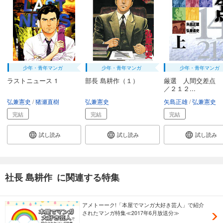
少年・青年マンガ
少年・青年マンガ
少年・青年マンガ
ラストニュース 1
部長 島耕作（１）
厳選 人間交差点 
／２１２...
弘兼憲史
猪瀬直樹
弘兼憲史
矢島正雄
弘兼憲史
完結
完結
完結
試し読み
試し読み
試し読み
社長 島耕作 に関連する特集
アメトーーク!「本屋でマンガ大好き芸人」で紹介
されたマンガ特集≪2017年6月放送分≫