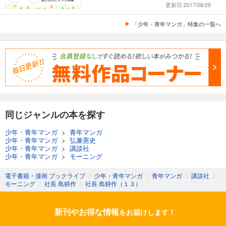
更新日:2017/06/29
「少年・青年マンガ」特集の一覧へ
同じジャンルの本を探す
少年・青年マンガ
>
青年マンガ
少年・青年マンガ
>
弘兼憲史
少年・青年マンガ
>
講談社
少年・青年マンガ
>
モーニング
電子書籍・漫画 ブックライブ
〉
少年・青年マンガ
〉
青年マンガ
〉
講談社
〉
モーニング
〉
社長 島耕作
〉
社長 島耕作（１３）
新刊やお得な情報
をお届けします！