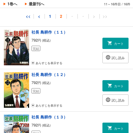
カート
1巻へ
最新刊へ
11～16件目
/
16件
完結
試し読み
<<
<
1
2
・
・
>
>>
あらすじを表示する
社長 島耕作（１１）
792
円 (税込)
カート
完結
試し読み
あらすじを表示する
社長 島耕作（１２）
792
円 (税込)
カート
完結
試し読み
あらすじを表示する
社長 島耕作（１３）
792
円 (税込)
カート