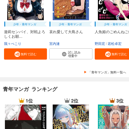
少年・青年マンガ
少年・青年マンガ
少年・青年マンガ
遊莉センパイ、対戦よろ
哀れ愛して大島さん
人魚姫のごめんねご
しくお願...
我々ぺこり
宮内漣
野田宏
若松卓宏
試し読み
無料で読む
無料で読む
増量中
「青年マンガ」無料一覧へ
青年マンガ ランキング
1位
2位
3位