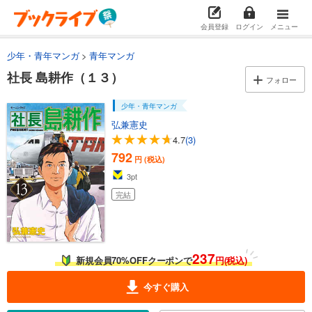
社長 島耕作（４）
792
円 (税込)
会員登録
ログイン
メニュー
カート
完結
少年・青年マンガ
青年マンガ
試し読み
社長 島耕作（１３）
あらすじを表示する
フォロー
社長 島耕作（５）
少年・青年マンガ
792
円 (税込)
弘兼憲史
カート
4.7
(3)
完結
792
円 (税込)
試し読み
あらすじを表示する
3
pt
完結
社長 島耕作（６）
792
円 (税込)
カート
完結
237
新規会員70%OFFクーポンで
円(税込)
試し読み
あらすじを表示する
今すぐ購入
社長 島耕作（７）