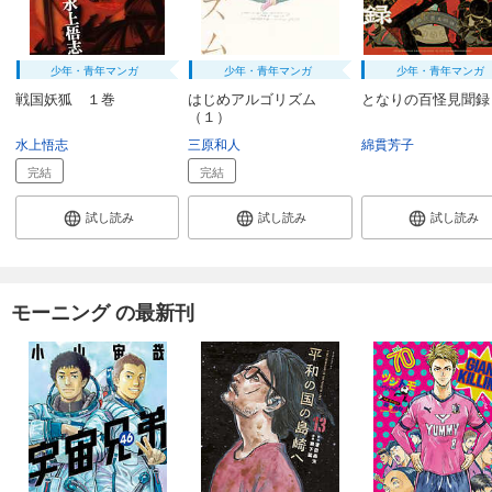
少年・青年マンガ
少年・青年マンガ
少年・青年マンガ
戦国妖狐 １巻
はじめアルゴリズム
となりの百怪見聞録 
（１）
水上悟志
三原和人
綿貫芳子
完結
完結
試し読み
試し読み
試し読み
モーニング の最新刊