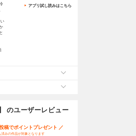
冷
アプリ試し読みはこちら
、
 い
か
と
語
め
。そ
・
】 のユーザーレビュー
ー投稿でポイントプレゼント ／
入済みの作品が対象となります