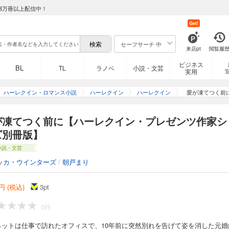
8万冊以上配信中！
Get!
セーフサーチ 中
来店pt
閲覧履
ビジネス
BL
TL
ラノベ
小説・文芸
実用
ハーレクイン・ロマンス小説
ハーレクイン
ハーレクイン
愛が凍てつく前
が凍てつく前に【ハーレクイン・プレゼンツ作家シ
ズ別冊版】
小説・文芸
ッカ・ウインターズ
/
朝戸まり
円 (税込)
3
pt
0件
ネットは仕事で訪れたオフィスで、10年前に突然別れを告げて姿を消した元婚