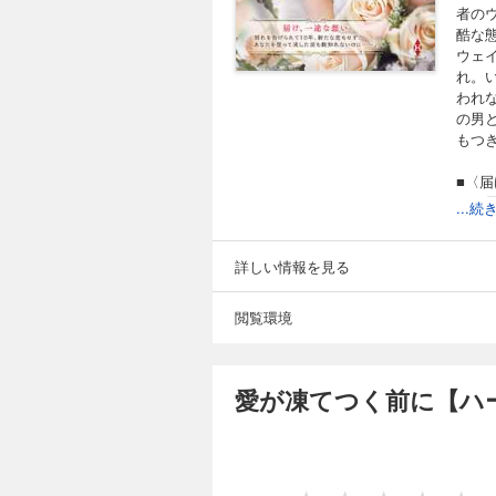
者の
酷な
ウェ
れ。
われ
の男
もつ
■〈
をお
...
てく
の結
＊本
詳しい情報を見る
プレ
閲覧環境
愛が凍てつく前に【ハ