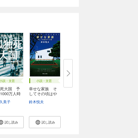
小説・文芸
小説・文芸
死大国 予
幸せな家族 そ
1000万人時
してその頃はや
っ...
久美子
鈴木悦夫
試し読み
試し読み