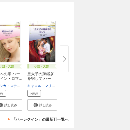
小説・文芸
小説・文芸
への扉 ハー
皇太子の跡継ぎ
イン・ロマ...
を宿して ハー
レ...
子
ジェシカ・スティール
古城裕子
キャロル・マリネッリ
花苑薫
EW
NEW
試し読み
試し読み
「ハーレクイン」の最新刊一覧へ