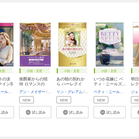
文芸
小説・文芸
小説・文芸
小説・文芸
ラの涙
侯爵家からの招
あの朝の別れか
いつか花嫁に ベ
明日
クインS
待 ロマンスの
ら ハーレクイ
ティ・ニールズ...
レク
殿...
ン...
ベティ・ニールズ
古澤紅
アン・メイザー
有沢瞳子
リン・グレアム
中野かれん
ベティ・ニールズ
江口美
NEW
NEW
NEW
N
し読み
試し読み
試し読み
試し読み