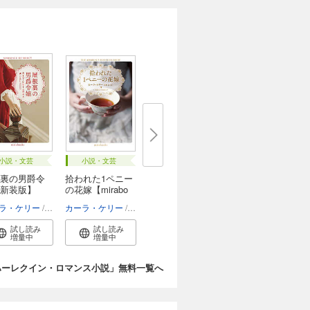
小説・文芸
小説・文芸
裏の男爵令
拾われた1ペニー
新装版】
の花嫁【mirabo
o...
史緒
ラ・ケリー
佐野晶
カーラ・ケリー
佐野晶
試し読み
試し読み
増量中
増量中
ハーレクイン・ロマンス小説」無料一覧へ