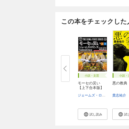
この本をチェックした
小説・文芸
小説・
モーセの災い
悪の教典
【上下合本版】
ジェームズ・ロリンズ
貴志祐介
桑田健
試し読み
試