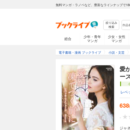
無料マンガ・ラノベなど、豊富なラインナップで18
絞り込み
検索
少年・青年
少女・女性
総合
マンガ
マンガ
電子書籍・漫画 ブックライブ
小説・文芸
愛
ー
レベ
638
-
ジャ