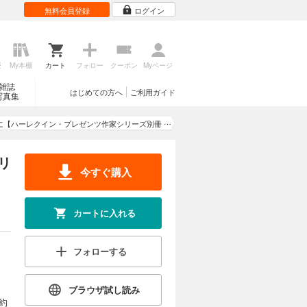
無料会員登録
ログイン
歴
My本棚
カート
フォロー
クーポン
Myページ
雑誌
はじめての方へ
ご利用ガイド
写真集
に【ハーレクイン・プレゼンツ作家シリーズ別冊
版】
リ
今すぐ購入
カートに入れる
フォローする
ブラウザ試し読み
約