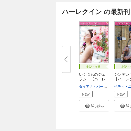
ハーレクイン の最新刊
小説・文芸
小説・
いくつものジェ
シンデレ
ラシー【ハーレ
【ハーレ
ク...
P...
ダイアナ・パーマー
村山汎子
NEW
NEW
試し読み
試