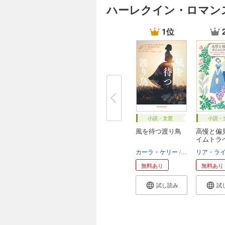
ハーレクイン・ロマン
1位
小説・文芸
小説・
風を待つ渡り鳥
高慢と偏
イムトラ
カーラ・ケリー
琴葉かいら
リア・ラ
無料あり
無料あり
試し読み
試