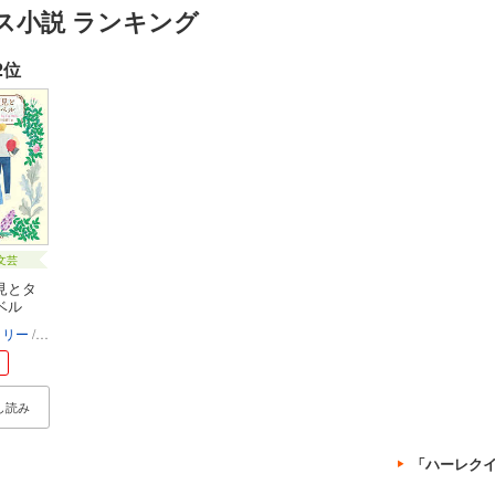
ス小説 ランキング
2位
文芸
見とタ
ベル
イリー
さとう史緒
し読み
「ハーレク