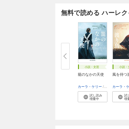
無料で読める ハーレ
小説・文芸
小説・
籠のなかの天使
風を待つ
カーラ・ケリー
佐野晶
カーラ・
試し読み
試
増量中
増