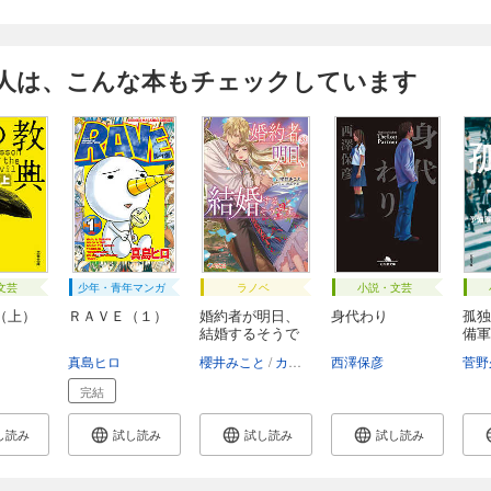
人は、こんな本もチェックしています
文芸
少年・青年マンガ
ラノベ
小説・文芸
（上）
ＲＡＶＥ（１）
婚約者が明日、
身代わり
孤独
結婚するそうで
備軍
す...
代...
真島ヒロ
櫻井みこと
カズアキ
西澤保彦
菅野
完結
し読み
試し読み
試し読み
試し読み