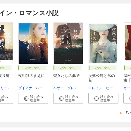
クイン・ロマンス小説
文芸
小説・文芸
小説・文芸
小説・文芸
渡り鳥
夜明けのまえに
聖女たちの葬送
没落公爵と氷の
屋根
花
嬢【
ケリー
琴葉かいら
ダイアナ・パーマー
泉智子
ヘザー・グレアム
岡本香
ロレイン・ヒース
さとう
カー
し読み
試し読み
試し読み
試し読み
量中
増量中
増量中
増量中
「