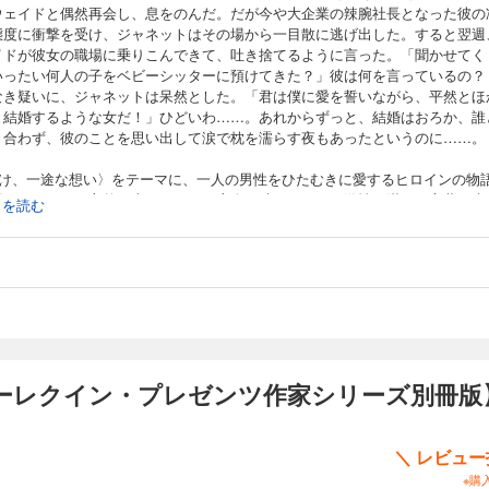
ウェイドと偶然再会し、息をのんだ。だが今や大企業の辣腕社長となった彼の
態度に衝撃を受け、ジャネットはその場から一目散に逃げ出した。すると翌週
イドが彼女の職場に乗りこんできて、吐き捨てるように言った。「聞かせてく
いったい何人の子をベビーシッターに預けてきた？」彼は何を言っているの？
なき疑いに、ジャネットは呆然とした。「君は僕に愛を誓いながら、平然とほ
と結婚するような女だ！」ひどいわ……。あれからずっと、結婚はおろか、誰
き合わず、彼のことを思い出して涙で枕を濡らす夜もあったというのに……。
届け、一途な想い〉をテーマに、一人の男性をひたむきに愛するヒロインの物
届けします。一方的に去っていった恋人が時を経てなお激情に満ちた言葉で責
続きを読む
るのは、なぜ？ ジャネットが孤独に、ただ一途に抱き続けたウェイドへの愛
末は……。
書は、ハーレクイン・イマージュから既に配信されている作品のハーレクイン
ゼンツ作家シリーズ別冊版となります。 ご購入の際は十分ご注意ください。
ーレクイン・プレゼンツ作家シリーズ別冊版
＼ レビュ
※購