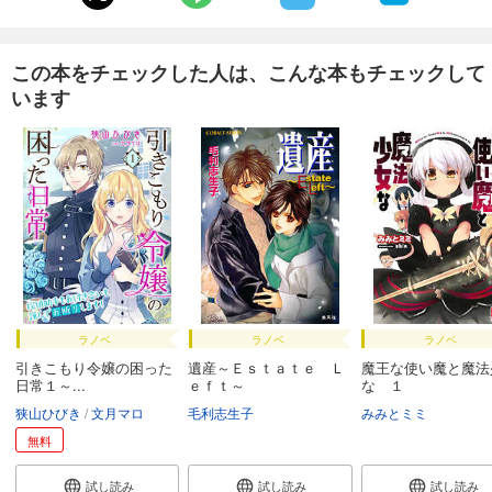
この本をチェックした人は、こんな本もチェックして
います
ラノベ
ラノベ
ラノベ
引きこもり令嬢の困った
遺産～Ｅｓｔａｔｅ Ｌ
魔王な使い魔と魔法
日常１～...
ｅｆｔ～
な １
狭山ひびき
文月マロ
毛利志生子
みみとミミ
無料
試し読み
試し読み
試し読み