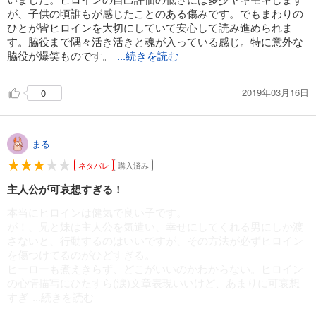
が、子供の頃誰もが感じたことのある傷みです。でもまわりの
ひとが皆ヒロインを大切にしていて安心して読み進められま
す。脇役まで隅々活き活きと魂が入っている感じ。特に意外な
脇役が爆笑ものです。
...続きを読む
2019年03月16日
0
まる
ネタバレ
購入済み
主人公が可哀想すぎる！
本当にヒロインは健気で良い子です。
が！、兄と妹は主人公を気遣い、幸せにしてくれる男にしか渡
さないと、行動するのはいいですが、その方法が必ずヒロイン
を傷つけてるのがひどすぎる。
ヒーローも煮えきらず、どこがいいのかわからない。ヒロイン
の心情描写にひたすら(涙)文章表現いいけど、あまりに可哀想
すぎ
...続きを読む