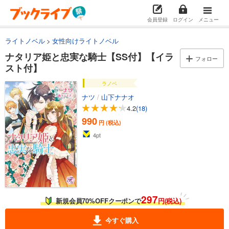
会員登録
ログイン
メニュー
ライトノベル
女性向けライトノベル
ナタリア姫と忠実な騎士【SS付】【イラ
フォロー
スト付】
ラノベ
ナツ
/
山下ナナオ
4.2
(18)
990
円 (税込)
4
pt
297
新規会員70%OFFクーポンで
円(税込)
今すぐ購入