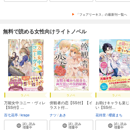
「フェアリーキス」の最新刊一覧へ
無料で読める女性向けライトノベル
ラノベ
ラノベ
ラノベ
万能女中コニー・ヴィレ
傍観者の恋【SS付】【イ
お助けキャラも楽じ
【SS付】...
ラスト付...
い【SS付...
百七花亭
krage
ナツ
あき
花待里
櫻庭まち
試し読み
試し読み
試し読み
増量中
増量中
増量中