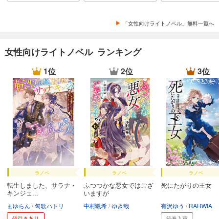
「女性向けライトノベル」無料一覧へ
女性向けライトノベル ランキング
1位
2位
3位
ラノベ
ラノベ
ラノベ
転生しました、サラナ・
ふつつかな悪女ではござ
死にたがりの王女
キンジェ...
いますが
まゆらん
匈歌ハトリ
中村颯希
ゆき哉
有沢ゆう
RAHWIA
値引きあり
続巻入荷