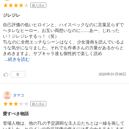
購入済み
ジレジレ
自己評価の低いヒロインと、ハイスペックなのに言葉足らずで
ヘタレなヒーロー。お互い両想いなのに……あー、じれった
い！ジレジレするっ！（笑）
TLなのに全然エッチなシーンはなく、少女漫画を読んでいるよ
うな気分になりました。それでも作者さんの力量があるからと
きめきますよ。サブキャラ達も個性的で楽しく読め
...続きを読む
2020年01月06日
0
タマコ
購入済み
愛すべき物語
登場人物は、他のTLの予定調和な主人公たちとは一線を画して
いました。ヒロインの自己評価の低さには多少ヤキモキします