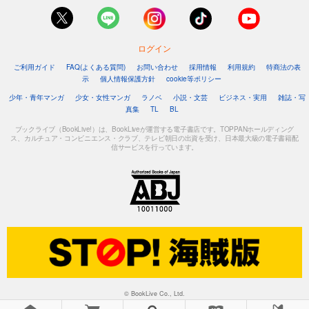
ログイン
ご利用ガイド
FAQ(よくある質問)
お問い合わせ
採用情報
利用規約
特商法の表
示
個人情報保護方針
cookie等ポリシー
少年・青年マンガ
少女・女性マンガ
ラノベ
小説・文芸
ビジネス・実用
雑誌・写
真集
TL
BL
ブックライブ（BookLive!）は、BookLiveが運営する電子書店です。TOPPANホールディング
ス、カルチュア・コンビニエンス・クラブ、テレビ朝日の出資を受け、日本最大級の電子書籍配
信サービスを行っています。
© BookLive Co., Ltd.