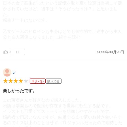
日本の女子高生だったという記憶を取り戻す設定は当初こそ活
かされていたけど、後半は「そうだったっけ？」と思いまし
た。
転生チートはないです。
乙女ゲームのヒロインも中身はとても個性的で、途中から主人
公と友人関係になりました
...続きを読む
2022年09月28日
0
c
ネタバレ
購入済み
楽しかったです。
この著者さんが好きなので購入しました。
物語は学園もので魔法が存在する世界に転生する話です。
イラストも可愛くてストーリーを想像しやすかったです。
婚約者で両思いなんですが、結婚するまで清いお付き合いをす
るのでキス以上のことはせず…TLジャンルだったので期待した