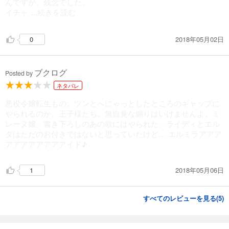
んですが、残念でした。
イチャ
...続きを読む
2018年05月02日
0
ブクログ
Posted by
ネタバレ
悪役令嬢転生もの。ツンとへにゃっとしたところのギャップに
やられるのか、王子様たち。無自覚な煽りはいけませんよ、ミ
レーヌ嬢。書き下ろしのあの歌にはやられた。ライディとエル
ダはただのお付きではないと思っていたけど… エルミラアアア
アアアアアアアアイド♪
2018年05月06日
1
すべてのレビューを見る(
5
)