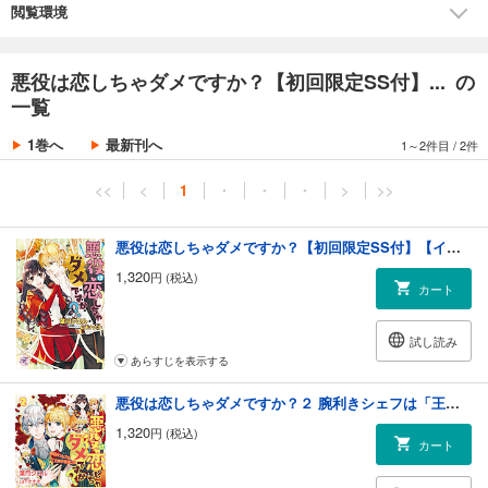
閲覧環境
悪役は恋しちゃダメですか？【初回限定SS付】... の
一覧
1巻へ
最新刊へ
1～2件目
/
2件
<<
<
1
・
・
・
>
>>
悪役は恋しちゃダメですか？【初回限定SS付】【イラスト付】
1,320
円 (税込)
カート
試し読み
あらすじを表示する
悪役は恋しちゃダメですか？２ 腕利きシェフは「王家の至宝」！？【初回限定SS付】【イラスト付】
1,320
円 (税込)
カート