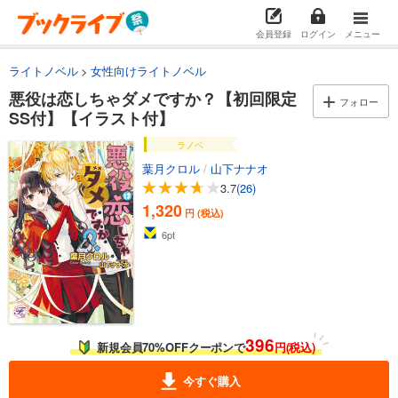
会員登録
ログイン
メニュー
ライトノベル
女性向けライトノベル
悪役は恋しちゃダメですか？【初回限定
フォロー
SS付】【イラスト付】
ラノベ
葉月クロル
/
山下ナナオ
3.7
(26)
1,320
円 (税込)
6
pt
396
新規会員70%OFFクーポンで
円(税込)
今すぐ購入