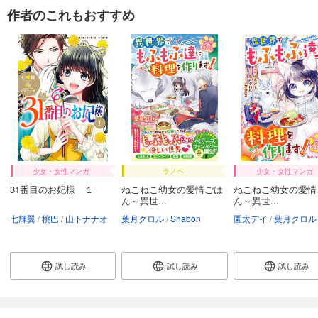
作者のこれもおすすめ
少女・女性マンガ
ラノベ
少女・女性マンガ
31番目のお妃様 １
ねこねこ幼女の愛情ごは
ねこねこ幼女の愛情
ん～異世...
ん～異世...
七輝翼
桃巴
山下ナナオ
葉月クロル
Shabon
園太デイ
葉月クロル
試し読み
試し読み
試し読み