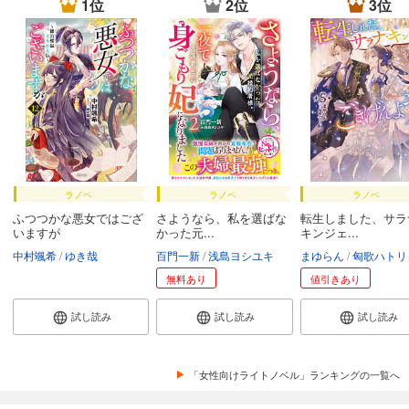
1位
2位
3位
ラノベ
ラノベ
ラノベ
ふつつかな悪女ではござ
さようなら、私を選ばな
転生しました、サラ
いますが
かった元...
キンジェ...
中村颯希
ゆき哉
百門一新
浅島ヨシユキ
まゆらん
匈歌ハトリ
無料あり
値引きあり
試し読み
試し読み
試し読み
「女性向けライトノベル」ランキングの一覧へ