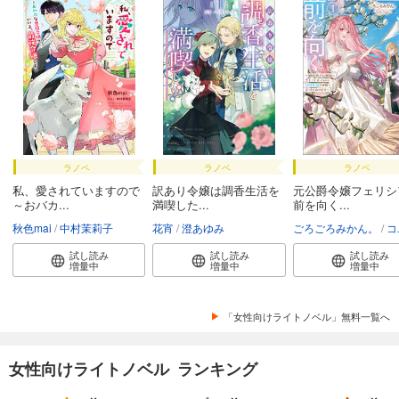
ラノベ
ラノベ
ラノベ
私、愛されていますので
訳あり令嬢は調香生活を
元公爵令嬢フェリシ
～おバカ...
満喫した...
前を向く...
秋色mai
中村茉莉子
花宵
澄あゆみ
ごろごろみかん。
コユ
試し読み
試し読み
試し読み
増量中
増量中
増量中
「女性向けライトノベル」無料一覧へ
女性向けライトノベル ランキング