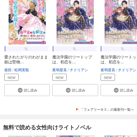
TL
TL
TL
愛されたがりのわがまま
魔法学園のツートップ
魔法学園のツートッ
姫は堅物...
は、初恋を...
は、初恋を...
柴田
松岡実取
夜明星良
チドリアシ
夜明星良
チドリアシ
NEW
NEW
NEW
試し読み
試し読み
試し読み
「フェアリーキス」の最新刊一覧へ
無料で読める女性向けライトノベル