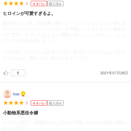
ネタバレ
購入済み
ヒロインが可愛すぎるよ。
面白かったです！無自覚で煽りまくっているヒロインの沼にズ
ブズブとハマっていくヒーローが可愛い。メチャクチャ俺様な
のに意外にウブだしどんどん溺愛が激しくなっていくし。ヒロ
インの心の声も楽しかった。
でも何気にヒロインの従者２人が一番良かった！なんなら主人
公２人が少し霞むくらい良いキャラだった。
2021年07月28日
0
koa
ネタバレ
購入済み
小動物系悪役令嬢
コメディ調で、高飛車なのに天然ば可愛い主人公の言動が面白
かったです。