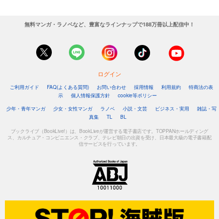
無料マンガ・ラノベなど、豊富なラインナップで188万冊以上配信中！
ログイン
ご利用ガイド
FAQ(よくある質問)
お問い合わせ
採用情報
利用規約
特商法の表
示
個人情報保護方針
cookie等ポリシー
少年・青年マンガ
少女・女性マンガ
ラノベ
小説・文芸
ビジネス・実用
雑誌・写
真集
TL
BL
ブックライブ（BookLive!）は、BookLiveが運営する電子書店です。TOPPANホールディング
ス、カルチュア・コンビニエンス・クラブ、テレビ朝日の出資を受け、日本最大級の電子書籍配
信サービスを行っています。