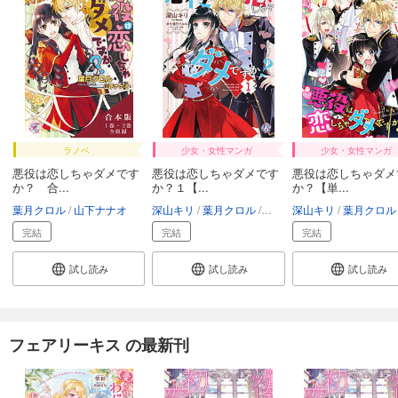
ラノベ
少女・女性マンガ
少女・女性マンガ
悪役は恋しちゃダメです
悪役は恋しちゃダメです
悪役は恋しちゃダメ
か？ 合...
か？１【...
か？【単...
葉月クロル
山下ナナオ
深山キリ
葉月クロル
山下ナナオ
深山キリ
葉月クロル
完結
完結
完結
試し読み
試し読み
試し読み
フェアリーキス の最新刊