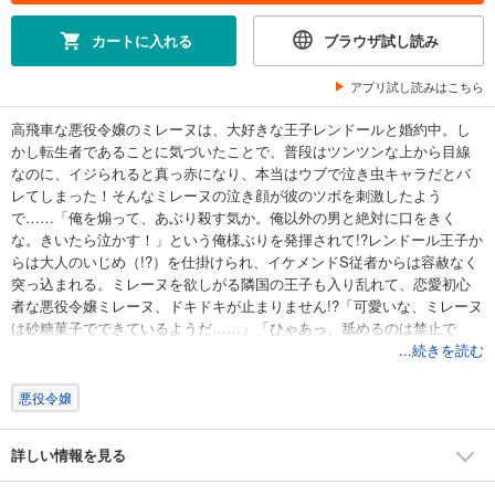
カートに入れる
ブラウザ試し読み
アプリ試し読みはこちら
高飛車な悪役令嬢のミレーヌは、大好きな王子レンドールと婚約中。し
かし転生者であることに気づいたことで、普段はツンツンな上から目線
なのに、イジられると真っ赤になり、本当はウブで泣き虫キャラだとバ
レてしまった！そんなミレーヌの泣き顔が彼のツボを刺激したよう
で……「俺を煽って、あぶり殺す気か。俺以外の男と絶対に口をきく
な。きいたら泣かす！」という俺様ぶりを発揮されて!?レンドール王子か
らは大人のいじめ（!?）を仕掛けられ、イケメンドS従者からは容赦なく
突っ込まれる。ミレーヌを欲しがる隣国の王子も入り乱れて、恋愛初心
者な悪役令嬢ミレーヌ、ドキドキが止まりません!?「可愛いな、ミレーヌ
は砂糖菓子でできているようだ……」「ひゃあっ、舐めるのは禁止で
す！味見はお断りいたしますので！」
...続きを読む
※サイン版との重複購入にご注意ください。
悪役令嬢
詳しい情報を見る