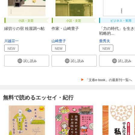
小説・文芸
小説・文芸
ビジネス・実用
縁切りの宿 桂屋調べ帖
作家・山崎豊子
「力の時代」を生き
戦略的...
川越宗一
山崎豊子
垂秀夫
NEW
NEW
NEW
試し読み
試し読み
試し読み
「文春e-book」の最新刊一覧へ
無料で読めるエッセイ・紀行