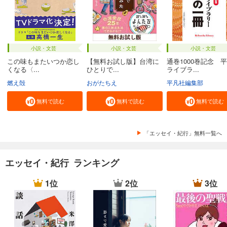
小説・文芸
小説・文芸
小説・文芸
この味もまたいつか恋し
【無料お試し版】台湾に
通巻1000巻記念 
くなる〈...
ひとりで...
ライブラ...
燃え殻
おがたちえ
平凡社編集部
無料で読む
無料で読む
無料で読む
「エッセイ・紀行」無料一覧へ
エッセイ・紀行 ランキング
1位
2位
3位