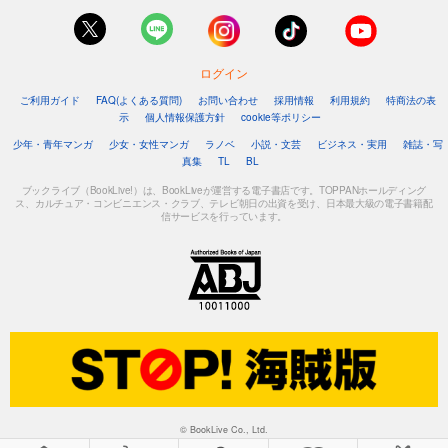
ログイン
ご利用ガイド
FAQ(よくある質問)
お問い合わせ
採用情報
利用規約
特商法の表
示
個人情報保護方針
cookie等ポリシー
少年・青年マンガ
少女・女性マンガ
ラノベ
小説・文芸
ビジネス・実用
雑誌・写
真集
TL
BL
ブックライブ（BookLive!）は、BookLiveが運営する電子書店です。TOPPANホールディング
ス、カルチュア・コンビニエンス・クラブ、テレビ朝日の出資を受け、日本最大級の電子書籍配
信サービスを行っています。
© BookLive Co., Ltd.