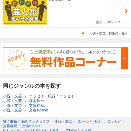
更新日:2022/11/15
「小説・文芸」特集の一覧へ
同じジャンルの本を探す
小説・文芸
>
エッセイ・紀行
/
エッセイ
小説・文芸
>
萩本欽一
小説・文芸
>
文藝春秋
小説・文芸
>
文春e-book
電子書籍・漫画 ブックライブ
〉
小説・文芸
〉
エッセイ・紀行
〉
エッセイ
〉
文藝春秋
〉
文春e-book
〉
欽ちゃんの、ボクはボケない大学生。 73歳からの挑戦