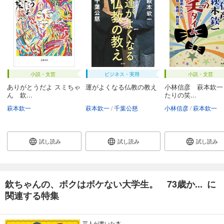
小説・文芸
ビジネス・実用
小説・文芸
ありがとうだよ スミちゃ
運がよくなる仏教の教え
小林信彦 萩本欽一
ん 欽...
たりの笑...
萩本欽一
萩本欽一
千葉公慈
小林信彦
萩本欽一
試し読み
試し読み
試し読み
欽ちゃんの、ボクはボケない大学生。 73歳か... に
関連する特集
芸人が書いた本