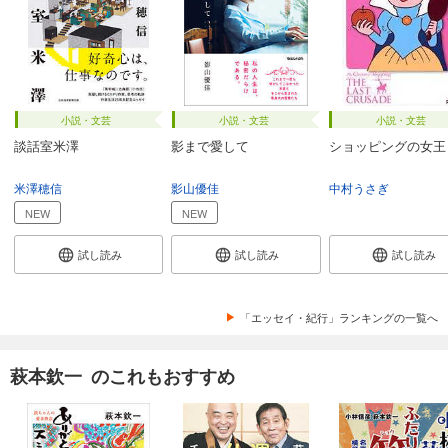
小説・文芸
小説・文芸
小説・文芸
談話室米澤
影まで愛して
ショッピングの女王
米澤穂信
影山優佳
中村うさぎ
NEW
NEW
試し読み
試し読み
試し読み
「エッセイ・紀行」ランキングの一覧へ
萩本欽一 のこれもおすすめ