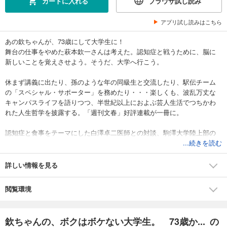
カートに入れる
ブラウザ試し読み
アプリ試し読みはこちら
あの欽ちゃんが、73歳にして大学生に！
舞台の仕事をやめた萩本欽一さんは考えた。認知症と戦うために、脳に
新しいことを覚えさせよう。そうだ、大学へ行こう。
休まず講義に出たり、孫のような年の同級生と交流したり、駅伝チーム
の「スペシャル・サポーター」を務めたり・・・楽しくも、波乱万丈な
キャンパスライフを語りつつ、半世紀以上におよぶ芸人生活でつちかわ
れた人生哲学を披露する。「週刊文春」好評連載が一冊に。
認知症と食事をテーマにした白澤卓二医師との対談、駒澤大学陸上部の
大八木弘明監督との対談も収録。
...続きを読む
歳をとってからでも挑戦は出来る。苦労も楽しむことが出来る。欽ちゃ
詳しい情報を見る
んの前向きな姿から、よりよい人生を送るためのヒントが豊富に得られ
ます。
閲覧環境
欽ちゃんの、ボクはボケない大学生。 73歳か... の