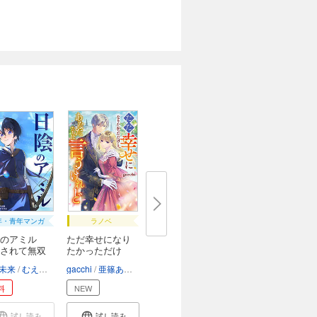
年・青年マンガ
ラノベ
陰のアミル
ただ幸せになり
されて無双
たかっただけ
と、...
未来
むえりりこ
gacchi
フーモア
亜篠あさき
料
NEW
試し読み
試し読み