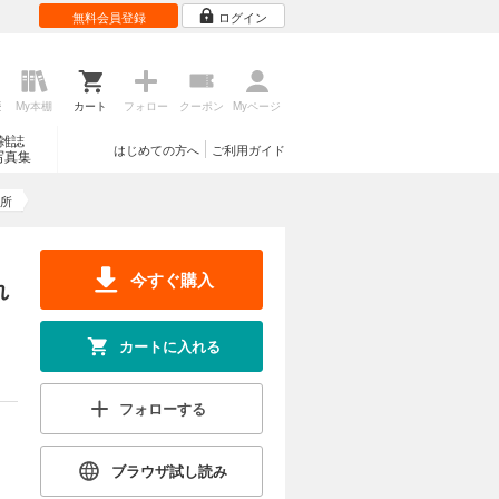
無料会員登録
ログイン
歴
My本棚
カート
フォロー
クーポン
Myページ
雑誌
はじめての方へ
ご利用ガイド
写真集
所
今すぐ購入
れ
カートに入れる
フォローする
ブラウザ試し読み