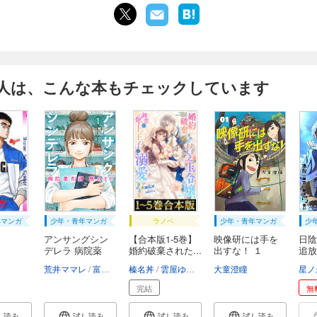
人は、こんな本もチェックしています
年マンガ
少年・青年マンガ
ラノベ
少年・青年マンガ
少
アンサングシン
【合本版1-5巻】
映像研には手を
日
デレラ 病院薬
婚約破棄された...
出すな！ １
追放
剤...
す...
荒井ママレ
富野浩充
榛名丼
雲屋ゆきお
大童澄瞳
星ノ
完結
無
し読み
試し読み
試し読み
試し読み