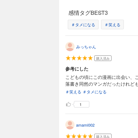
感情タグBEST3
＃タメになる
＃笑える
みっちゃん
購入済み
参考にした
こどもの頃にこの漫画に出会い、
落書き同然のマンガだったけれど
＃笑える
＃タメになる
1
amami002
購入済み