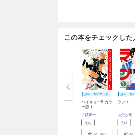
この本をチェックした
少年・青年マンガ
少年・青
ハイキュー!! カラ
ラフ 1
ー版 1
古舘春一
あだち充
完結
完結
試し読み
試