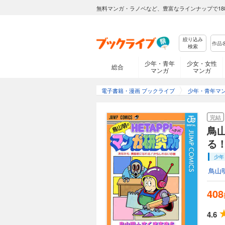
無料マンガ・ラノベなど、豊富なラインナップで18
絞り込み
検索
少年・青年
少女・女性
総合
マンガ
マンガ
電子書籍・漫画 ブックライブ
少年・青年マ
完結
鳥
る
少年
鳥山
408
4.6