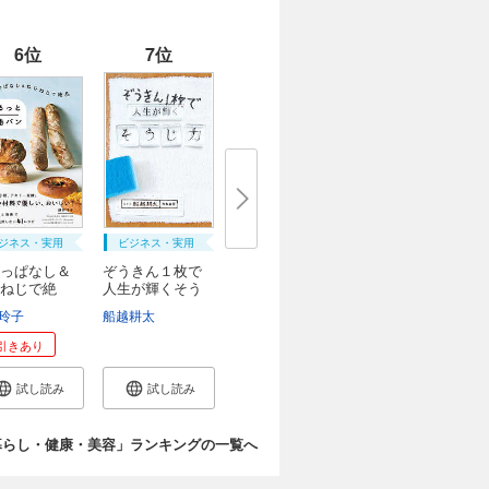
6位
7位
ジネス・実用
ビジネス・実用
っぱなし＆
ぞうきん１枚で
ねじで絶
人生が輝くそう
..
じ...
ッドワイツ
玲子
石川伸一
船越耕太
和田侑子
引きあり
試し読み
試し読み
暮らし・健康・美容」ランキングの一覧へ