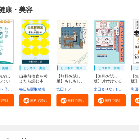
健康・美容
・実用
ビジネス・実用
ビジネス・実用
ビジネス・実用
ビ
供がほ
出生前検査を考
【無料お試し
【無料お試し
【無
ってい
えたら読む本
版】もしもし、
版】片付けてる
版】
無...
こち...
のに...
い生.
福祉局子供・子育て支援部家庭支援課
毎日新聞取材班
東京都
宮田ナノ
米田まりな
もなか
和田
で読む
無料で読む
無料で読む
無料で読む