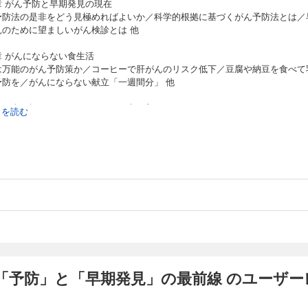
章 がん予防と早期発見の現在
予防法の是非をどう見極めればよいか／科学的根拠に基づくがん予防法とは／
見のために望ましいがん検診とは 他
章 がんにならない食生活
は万能のがん予防策か／コーヒーで肝がんのリスク低下／豆腐や納豆を食べて
予防を／がんにならない献立「一週間分」 他
 50歳を超えてもがんにならない生き方
続きを読む
摂り過ぎはがんの引き金になる！／野菜や果物は皮まで食べよう／抗がんサプ
果なし！ がんに免疫力は関係ない／「がん家系」は遺伝ではなく環境と生活
れる 他
 がん早期発見の未来へ
がん 第一線の専門医が語る「予防」と「治療」の完全マニュアル／がん「早
のためのチェックリスト29／がんは「血液検査」で予防と超早期発見できる！
「予防」と「早期発見」の最前線 のユーザー