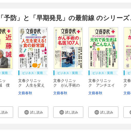
「予防」と「早期発見」の最前線 のシリーズ
・実用
ビジネス・実用
ビジネス・実用
ビジネス・実用
ビ
ニッ
文春クリニッ
文春クリニッ
文春クリニッ
文春
誠 僕
ク 人生を変え
ク がん手術の
ク アンチエイ
ク 
る！...
名医...
ジン...
教科.
文藝春秋
文藝春秋
文藝春秋
文藝
し読み
試し読み
試し読み
試し読み