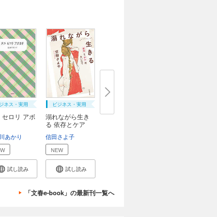
ジネス・実用
ビジネス・実用
 セロリ アボ
溺れながら生き
る 依存とケア
の...
川あかり
信田さよ子
EW
NEW
試し読み
試し読み
「文春e-book」の最新刊一覧へ