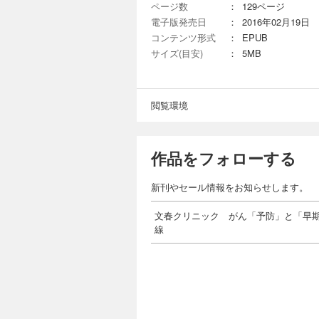
ページ数
：
129ページ
電子版発売日
：
2016年02月19日
コンテンツ形式
：
EPUB
サイズ(目安)
：
5MB
閲覧環境
作品をフォローする
新刊やセール情報をお知らせします。
文春クリニック がん「予防」と「早
線