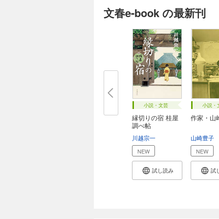
文春e-book の最新刊
小説・文芸
小説・
縁切りの宿 桂屋
作家・山
調べ帖
川越宗一
山崎豊子
NEW
NEW
試し読み
試