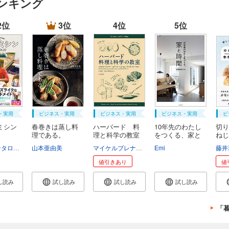
ンキング
2位
3位
4位
5位
・実用
ビジネス・実用
ビジネス・実用
ビジネス・実用
ビ
ミシン
春巻きは蒸し料
ハーバード 料
10年先のわたし
切り
理である。
理と科学の教室
をつくる、家と
ねじ
時...
品 .
コカドケンタロウ（ロッチ）
山本亜由美
マイケルブレナー
ピアセーレンセン
Emi
デイヴィ
藤井
値引きあり
値
し読み
試し読み
試し読み
試し読み
「