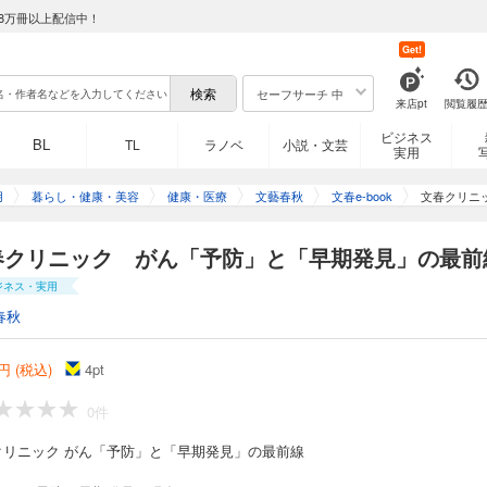
8万冊以上配信中！
Get!
セーフサーチ 中
来店pt
閲覧履
ビジネス
BL
TL
ラノベ
小説・文芸
実用
用
暮らし・健康・美容
健康・医療
文藝春秋
文春e-book
文春クリニ
春クリニック がん「予防」と「早期発見」の最前
ジネス・実用
春秋
円 (税込)
4
pt
0件
クリニック がん「予防」と「早期発見」の最前線