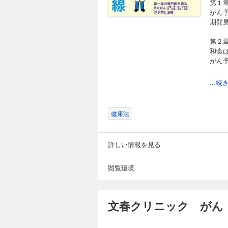
第１
がん
期発
第２
和食
がん
第3章
...
肉の
に効
で培わ
健康法
第4章
８大
詳しい情報を見る
見」
閲覧環境
文春クリニック がん