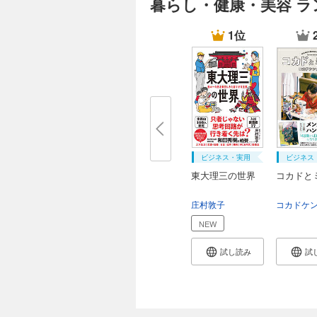
暮らし・健康・美容 ラ
1位
ビジネス・実用
ビジネス
東大理三の世界
コカドと
庄村敦子
NEW
試し読み
試