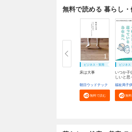
無料で読める 暮らし・
ビジネス・実用
ビジネス
床は大事
いつか子
しいと思
る...
朝日ウッドテック
無料で読む
無料