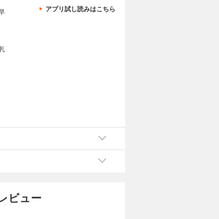
アプリ試し読みはこちら
早
乳
リ
習慣
期発
 他
レビュー