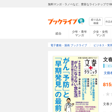
無料マンガ・ラノベなど、豊富なラインナップで18
絞り込み
検索
少年・青年
少女・女性
総合
マンガ
マンガ
電子書籍・漫画 ブックライブ
ビジネス・実
文
ビ
文藝
815
-
文春