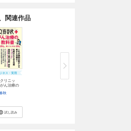
、関連作品
ジネス・実用
クリニッ
がん治療の
..
春秋
試し読み