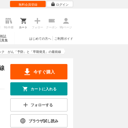
無料会員登録
ログイン
歴
My本棚
カート
フォロー
クーポン
Myページ
雑誌
はじめての方へ
ご利用ガイド
写真集
ック がん「予防」と「早期発見」の最前線
線
今すぐ購入
カートに入れる
フォローする
ブラウザ試し読み