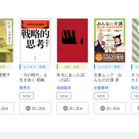
文芸
ビジネス・実用
小説・文芸
ビジネス・実用
ビ
崎豊子
「力の時代」を
本当にあった話
文春ムック み
タコ
生き抜く 戦略
（の話）
んなの介護 老
カド
的...
人...
垂秀夫
鴻池留衣
文藝春秋
長谷
NEW
NEW
NEW
N
し読み
試し読み
試し読み
試し読み