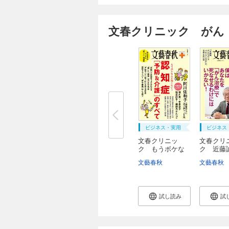
文春クリニック がん
ビジネス・実用
ビジネス
文春クリニッ
文春クリ
ク もうボケな
ク 近藤
んか...
はあ...
文藝春秋
文藝春秋
試し読み
試