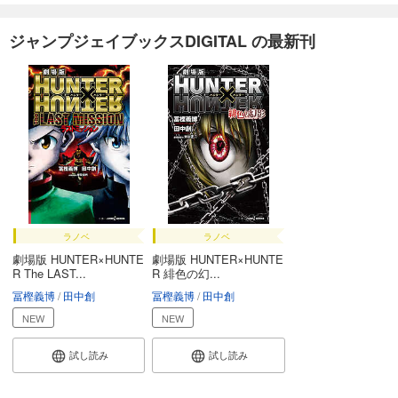
ジャンプジェイブックスDIGITAL の最新刊
ラノベ
ラノベ
劇場版 HUNTER×HUNTE
劇場版 HUNTER×HUNTE
R The LAST...
R 緋色の幻...
冨樫義博
田中創
冨樫義博
田中創
NEW
NEW
試し読み
試し読み