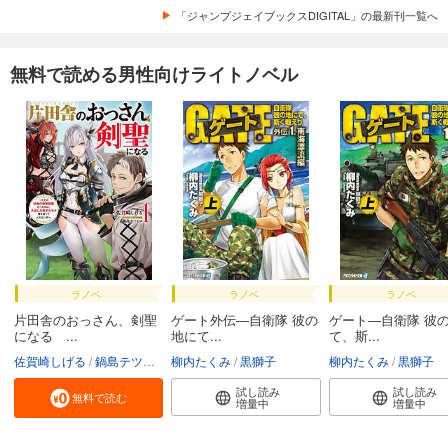
「ジャンプジェイブックスDIGITAL」の最新刊一覧へ
無料で読める男性向けライトノベル
ラノベ
ラノベ
ラノベ
片田舎のおっさん、剣聖
ゲート外伝―自衛隊 彼の
ゲート―自衛隊 彼
になる ...
地にて...
て、斯...
佐賀崎しげる
鍋島テツヒロ
柳内たくみ
黒獅子
柳内たくみ
黒獅子
試し読み
試し読み
無料で読む
増量中
増量中