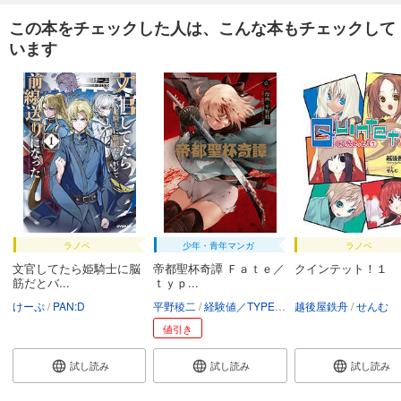
この本をチェックした人は、こんな本もチェックして
います
ラノベ
少年・青年マンガ
ラノベ
文官してたら姫騎士に脳
帝都聖杯奇譚 Ｆａｔｅ／
クインテット！１
筋だとバ...
ｔｙｐ...
けーぷ
PAN:D
平野稜二
経験値／TYPE-MOON
越後屋鉄舟
せんむ
値引き
試し読み
試し読み
試し読み