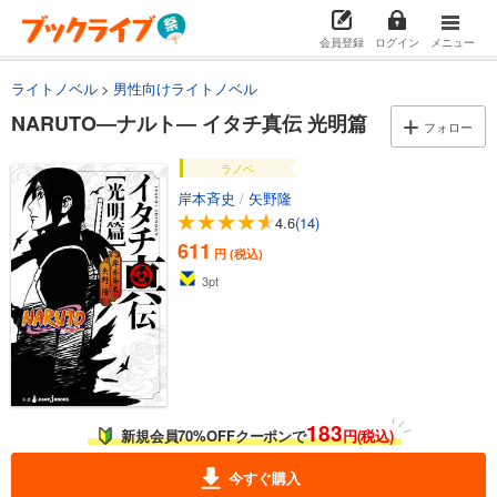
会員登録
ログイン
メニュー
ライトノベル
男性向けライトノベル
NARUTO―ナルト― イタチ真伝 光明篇
フォロー
ラノベ
岸本斉史
/
矢野隆
4.6
(14)
611
円 (税込)
3
pt
183
新規会員70%OFFクーポンで
円(税込)
今すぐ購入