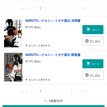
<<
<
1
・
・
・
>
>>
NARUTO―ナルト― イタチ真伝 光明篇
611
円 (税込)
カート
試し読み
あらすじを表示する
NARUTO―ナルト― イタチ真伝 暗夜篇
611
円 (税込)
カート
試し読み
あらすじを表示する
<<
<
1
・
・
・
>
>>
1～2巻配信中