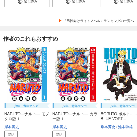
試し読み
試し読み
試し読み
「男性向けライトノベル」ランキングの一覧へ
作者のこれもおすすめ
少年・青年マンガ
少年・青年マンガ
少年・青年マンガ
NARUTO―ナルト― モノ
NARUTO―ナルト― カラ
BORUTO-ボルト- 
クロ版 1
ー版 1
BLUE VORT...
岸本斉史
岸本斉史
岸本斉史
池本幹雄
完結
完結