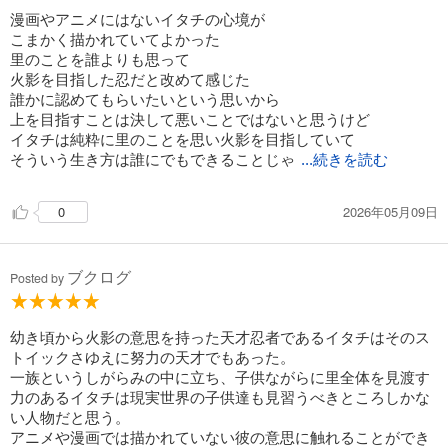
漫画やアニメにはないイタチの心境が
こまかく描かれていてよかった
里のことを誰よりも思って
火影を目指した忍だと改めて感じた
誰かに認めてもらいたいという思いから
上を目指すことは決して悪いことではないと思うけど
イタチは純粋に里のことを思い火影を目指していて
そういう生き方は誰にでもできることじゃ
...続きを読む
2026年05月09日
0
ブクログ
Posted by
幼き頃から火影の意思を持った天才忍者であるイタチはそのス
トイックさゆえに努力の天才でもあった。
一族というしがらみの中に立ち、子供ながらに里全体を見渡す
力のあるイタチは現実世界の子供達も見習うべきところしかな
い人物だと思う。
アニメや漫画では描かれていない彼の意思に触れることができ