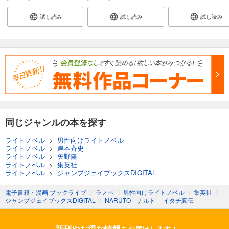
試し読み
試し読み
試し読み
同じジャンルの本を探す
ライトノベル
>
男性向けライトノベル
ライトノベル
>
岸本斉史
ライトノベル
>
矢野隆
ライトノベル
>
集英社
ライトノベル
>
ジャンプジェイブックスDIGITAL
電子書籍・漫画 ブックライブ
〉
ラノベ
〉
男性向けライトノベル
〉
集英社
〉
ジャンプジェイブックスDIGITAL
〉
NARUTO―ナルト― イタチ真伝
新刊やお得な情報
をお届けします！