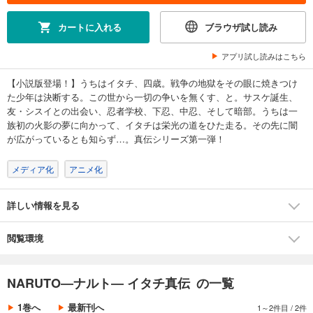
カートに入れる
ブラウザ試し読み
アプリ試し読みはこちら
【小説版登場！】うちはイタチ、四歳。戦争の地獄をその眼に焼きつけ
た少年は決断する。この世から一切の争いを無くす、と。サスケ誕生、
友・シスイとの出会い、忍者学校、下忍、中忍、そして暗部。うちは一
族初の火影の夢に向かって、イタチは栄光の道をひた走る。その先に闇
が広がっているとも知らず…。真伝シリーズ第一弾！
メディア化
アニメ化
詳しい情報を見る
閲覧環境
NARUTO―ナルト― イタチ真伝 の一覧
1巻へ
最新刊へ
1～2件目
/
2件