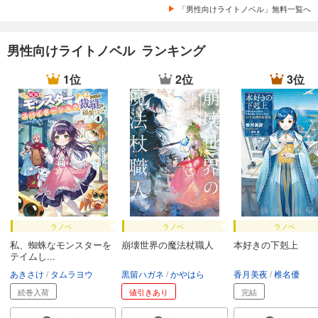
「男性向けライトノベル」無料一覧へ
男性向けライトノベル ランキング
1位
2位
3位
ラノベ
ラノベ
ラノベ
私、蜘蛛なモンスターを
崩壊世界の魔法杖職人
本好きの下剋上
テイムし...
あきさけ
タムラヨウ
黒留ハガネ
かやはら
香月美夜
椎名優
続巻入荷
値引きあり
完結