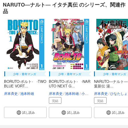
NARUTO―ナルト― イタチ真伝 のシリーズ、関連作
品
少年・青年マンガ
少年・青年マンガ
少年・青年マンガ
BORUTO-ボルト- -TWO
BORUTO-ボルト- -NAR
NARUTO―ナルト―
BLUE VORT...
UTO NEXT G...
葉新伝 湯...
岸本斉史
池本幹雄
岸本斉史
池本幹雄
小太刀右京
岸本斉史
ひなたしょ
完結
完結
試し読み
試し読み
試し読み