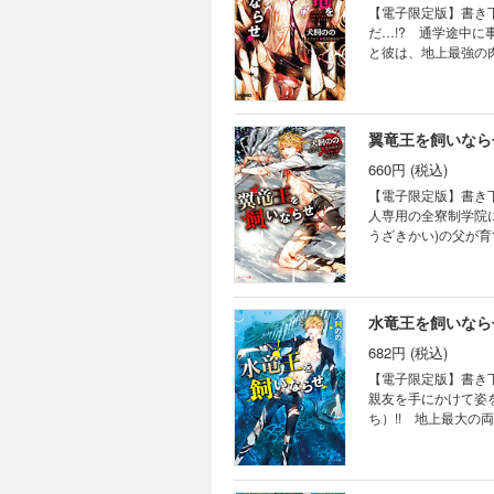
【電子限定版】書き
だ…!? 通学途中に
と彼は、地上最強の
俺の餌だ」と宣言!
る竜人専用の全寮制学
翼竜王を飼いなら
660円 (税込)
【電子限定版】書き
人専用の全寮制学院
うざきかい)の父が
だ。思わぬライバル
ださい」と潤(じゅん
水竜王を飼いなら
682円 (税込)
【電子限定版】書き
親友を手にかけて姿
ち）!! 地上最大
遥かに人間くさい。
れるのか──二人の愛