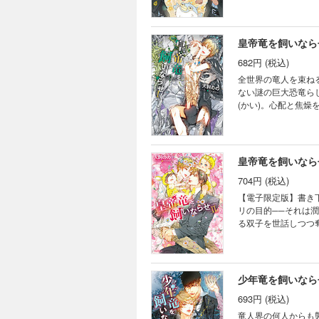
は大激怒して…!? 
皇帝竜を飼いなら
682円 (税込)
全世界の竜人を束ね
ない謎の巨大恐竜ら
(かい)。心配と焦燥
敷く可畏の危惧をよ
皇帝竜を飼いなら
704円 (税込)
【電子限定版】書き
リの目的──それは潤
る双子を世話しつつ
操作され、双子がい
王・可畏の史上最大の
少年竜を飼いなら
693円 (税込)
竜人界の何人からも