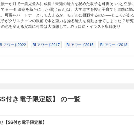
後一か月で一歳児並みに成長!! 未知の能力を秘めた双子を可畏(かい)と立派
てる──!! 決意を新たにした潤(じゅん)は、大学進学を控え子育てと進路に悩
た。可畏をパートナーとして支えるか、モデルに挑戦するのか──ところがあ
双子がクリスチャンの眼前で水と重力を操る能力を発動させてしまった!? 研究
目の色を変える父親に可畏は大激怒して…!? ※口絵・イラスト収録あり
BLアワード2022
BLアワード2017
BLアワード2015
BLアワード2018
S付き電子限定版】 の一覧
せ【SS付き電子限定版】