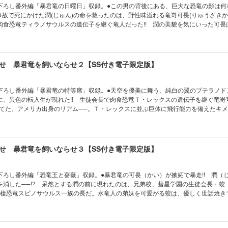
下ろし番外編「暴君竜の日曜日」収録。●この男の背後にある、巨大な恐竜の影は何
事故で死にかけた潤(じゅん)の命を救ったのは、野性味溢れる竜嵜可畏(りゅうざきか
肉食恐竜ティラノサウルスの遺伝子を継ぐ竜人だった!! 潤の美貌を気にいった可畏
! 無理やり彼が生徒会長に君臨する高校に転校させられる。けれどそこは、様々な恐
院だった!?
せ 暴君竜を飼いならせ２【SS付き電子限定版】
下ろし番外編「暴君竜の特等席」収録。●天空を優美に舞う、純白の翼のプテラノド
に、異色の転入生が現れた!! 生徒会長で肉食恐竜Ｔ・レックスの遺伝子を継ぐ竜嵜
育てた、アメリカ出身のリアム──。Ｔ・レックスに並ぶ巨体に飛行能力を備えたキ
に可畏は初対面から苛立ちを隠さない。しかも輝く金髪に王子然とした姿で「可畏
)を脅してきて!?
せ 暴君竜を飼いならせ３【SS付き電子限定版】
下ろし番外編「恐竜王と薔薇」収録。●暴君竜の可畏（かい）が嫉妬で暴走!! 潤（
を消した──!? 呆然とする潤の前に現れたのは、兄弟校、彗星学園の生徒会長・蛟
の両棲恐竜スピノサウルス一族の長だ。水竜人の弟妹を可愛がる蛟は、優しく世話焼き
しかも暴君竜を少しも恐れず潤を口説いてきて!? 凶暴な本能に支配された可畏を
と絆が試される!?