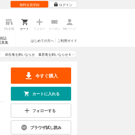
無料会員登録
ログイン
歴
My本棚
カート
フォロー
クーポン
Myページ
雑誌
はじめての方へ
ご利用ガイド
写真集
幼生竜を飼いならせ 暴君竜を飼いならせ６
【SS付き電子限定版】
き
今すぐ購入
カートに入れる
フォローする
ブラウザ試し読み