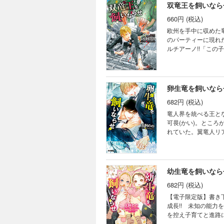
双竜王を飼いなら
660円 (税込)
欧州を手中に収めた竜
のパーティーに現れ
ルチアーノ!!「こ
は、潤(じゅん)の美
卵生竜を飼いなら
682円 (税込)
竜人界を統べる王と
可畏(かい)。とこ
れていた。翼竜人リ
なんと潤の体に二つ
幼生竜を飼いなら
682円 (税込)
【電子限定版】書き
成長!! 未知の能力
を控え子育てと進路
双子がクリスチャン