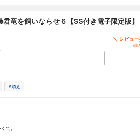
暴君竜を飼いならせ６【SS付き電子限定版】
＼ レビュ
※購
＃萌え
いくて。