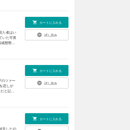
カートに入れる
見た者はい
試し読み
ていた可畏
厳戒態勢を
カートに入れる
プのツァー
試し読み
母を恋しが
夫だと記憶
となった竜
カートに入れる
献呈したの