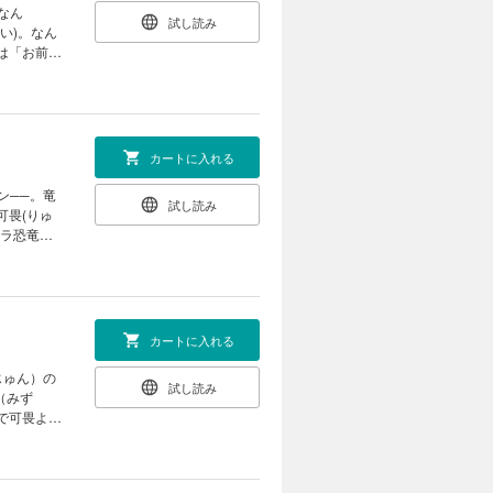
なん
試し読み
い)。なん
は「お前は
竜が跋扈す
カートに入れる
ン──。竜
試し読み
可畏(りゅ
メラ恐竜
と別れてく
カートに入れる
じゅん）の
試し読み
（みず
で可畏より
信じ続けら