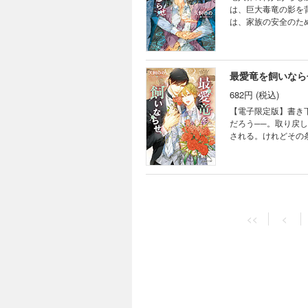
は、巨大毒竜の影を
は、家族の安全のた
物だと知らしめること
最愛竜を飼いなら
682円 (税込)
【電子限定版】書き
だろう──。取り戻
される。けれどその
待つ地に向かい…!
竜、湿原の最終決戦!
<<
<