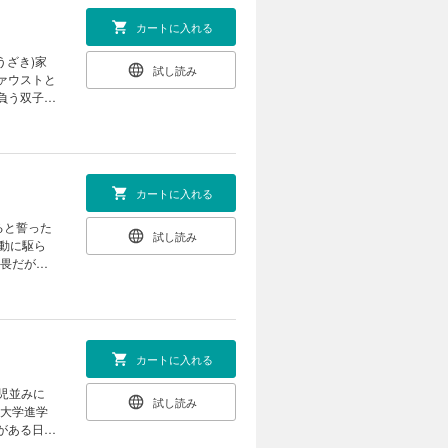
カートに入れる
うざき)家
試し読み
ァウストと
負う双子
カートに入れる
ると誓った
試し読み
動に駆ら
可畏だが、
カートに入れる
児並みに
試し読み
、大学進学
がある日、
父親に可畏