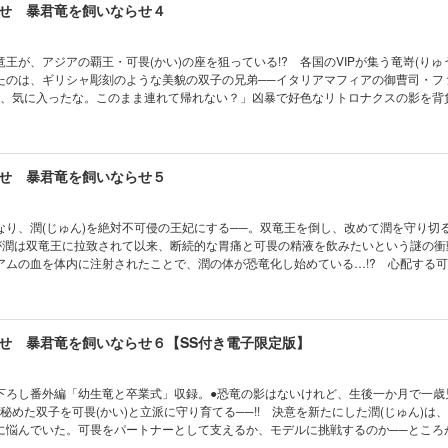
せ 暴君竜を飼いならせ４
王が、アジアの覇王・可畏(かい)の座を狙っている!? 各国のVIPが集う竜嵜(りゅ
たのは、ギリシャ彫刻のような美貌の双子の兄弟──イタリアマフィアの御曹司・フ
の子、気に入ったな。このまま連れて帰れない？」凶暴で好色なリトロナクスの影を背
貌と水竜の特殊能力に目をつけ、可畏と共に攫おうとするが…!?
せ 暴君竜を飼いならせ５
なり、潤(じゅん)を絶対不可侵の王妃にする──。双竜王を倒し、改めて潤を守り切
ろが潤は双竜王に拉致されて以来、断続的な胃痛と可畏の精液を飲みたいという謎の衝
アムの血を体内に注射されたことで、潤の体が恐竜化し始めている…!? 心配する
の卵──可畏との新しい命が宿っていると判明して!? ※口絵・イラスト収録あり
せ 暴君竜を飼いならせ６【SS付き電子限定版】
下ろし番外編「幼生竜と卒業式」収録。●恐竜の影はないけれど、生後一か月で一歳
を秘めた双子を可畏(かい)と立派に守り育てる──!! 決意を新たにした潤(じゅん)は
に悩んでいた。可畏をパートナーとして支えるか、モデルに挑戦するのか──ところ
の眼前で水と重力を操る能力を発動させてしまった!? 研究対象に目の色を変える