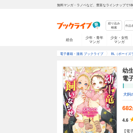
無料マンガ・ラノベなど、豊富なラインナップで18
絞り込み
検索
少年・青年
少女・女性
総合
マンガ
マンガ
電子書籍・漫画 ブックライブ
BL（ボーイズ
幼
電
犬飼
682
4.6
【電