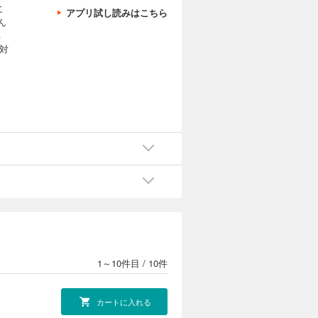
に
アプリ試し読みはこちら
ん
る
対
1～10件目
/
10件
カートに入れる