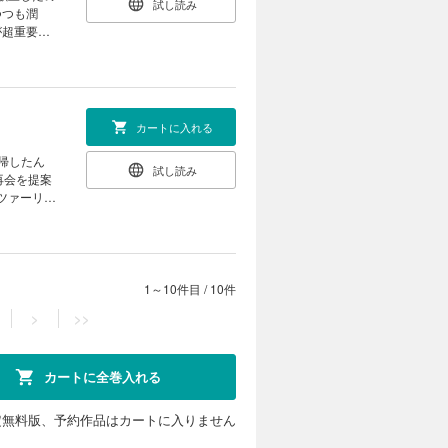
試し読み
つつも潤
が超重要人
録あり
カートに入れる
帰したん
試し読み
再会を提案
ツァーリが
体の巨大恐
1～10件目
/
10件
>
>>
カートに全巻入れる
定無料版、予約作品はカートに入りません