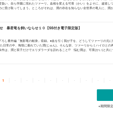
背負い、自ら学園に現れたツァーリ。血相を変える可畏（かい）をよそに、逡巡し
めに受け取ってしまう。ところがそれは、潤の存在を知らない全世界の竜人に、潤
で…!? 取り戻した日常に忍び寄る、ツァーリの巧妙な罠!! ※口絵・イラスト収
せ 暴君竜を飼いならせ１０【SS付き電子限定版】
下ろし番外編「無影竜の献身」収録。●血を引く我が子を、どうしてツァーリの元に
した日常の中、悔恨に暮れていた潤(じゅん)。そんな折、ツァーリからミハイロとの
条件は、潤と双子だけでエリダラーダを訪れること!? 悩む潤は、可畏(かい)と共に
? ミハイロに父親の名乗りを上げたい可畏と、後継者として育てたいツァーリ──二
! ※口絵・イラスト収録あり
1
・
・
・
・
・
・
・
・
・
※期間限