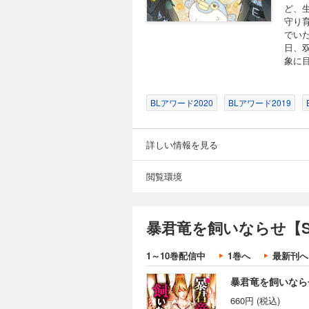
ど、生
守り育
でい
日、
象に
BLアワード2020
BLアワード2019
詳しい情報を見る
閲覧環境
暴君竜を飼いならせ【S
1～10巻配信中
1巻へ
最新刊へ
暴君竜を飼いなら
660円 (税込)