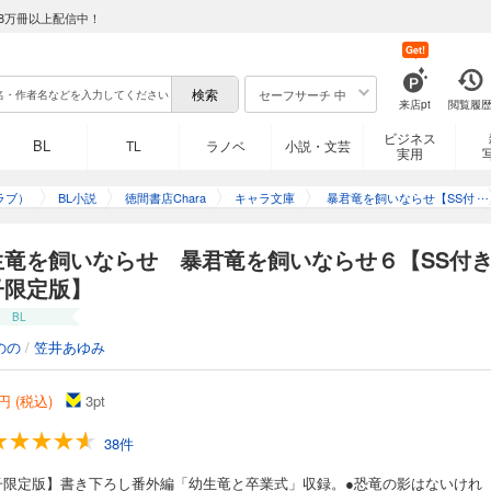
8万冊以上配信中！
Get!
セーフサーチ 中
来店pt
閲覧履
ビジネス
BL
TL
ラノベ
小説・文芸
実用
ラブ）
BL小説
徳間書店Chara
キャラ文庫
暴君竜を飼いならせ【SS付
き電子限定版】
生竜を飼いならせ 暴君竜を飼いならせ６【SS付
子限定版】
BL
のの
/
笠井あゆみ
円 (税込)
3
pt
38件
子限定版】書き下ろし番外編「幼生竜と卒業式」収録。●恐竜の影はないけれ