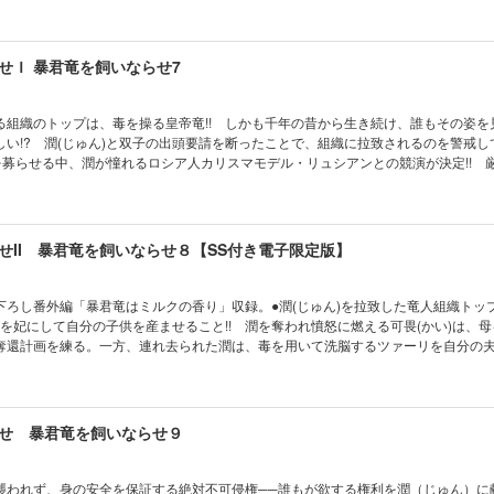
※口絵・イラスト収録あり
せＩ 暴君竜を飼いならせ7
る組織のトップは、毒を操る皇帝竜!! しかも千年の昔から生き続け、誰もその姿を
しい!? 潤(じゅん)と双子の出頭要請を断ったことで、組織に拉致されるのを警戒し
を募らせる中、潤が憧れるロシア人カリスマモデル・リュシアンとの競演が決定!! 
そに、新ブランドの撮影が行われることになり!? ※口絵・イラスト収録あり
せII 暴君竜を飼いならせ８【SS付き電子限定版】
下ろし番外編「暴君竜はミルクの香り」収録。●潤(じゅん)を拉致した竜人組織トッ
を妃にして自分の子供を産ませること!! 潤を奪われ憤怒に燃える可畏(かい)は、
奪還計画を練る。一方、連れ去られた潤は、毒を用いて洗脳するツァーリを自分の
ない喪失感に苦しみ…!? ロシアの巨大氷窟で暴君竜と皇帝竜が対峙する──子の親
試練!! ※口絵・イラスト収録あり
せ 暴君竜を飼いならせ９
襲われず、身の安全を保証する絶対不可侵権──誰もが欲する権利を潤（じゅん）に