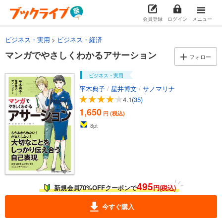
会員登録
ログイン
メニュー
ビジネス・実用
ビジネス・経済
マンガでやさしくわかるアサーション
フォロー
ビジネス・実用
平木典子
/
星井博文
/
サノマリナ
4.1
(35)
1,650
円 (税込)
8
pt
495
新規会員70%OFFクーポンで
円(税込)
今すぐ購入