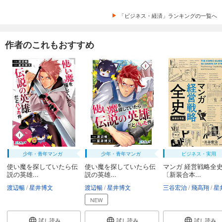
「ビジネス・経済」ランキングの一覧へ
作者のこれもおすすめ
少年・青年マンガ
少年・青年マンガ
ビジネス・実用
使い魔を探していたら伝
使い魔を探していたら伝
マンガ 経営戦略全
説の英雄...
説の英雄...
〔新装合本...
渡辺暢
星井博文
渡辺暢
星井博文
三谷宏治
飛高翔
星井
NEW
試し読み
試し読み
試し読み