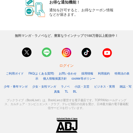
お得な通知機能！
通知を許可すると、お得なクーポン情報
などが届きます。
無料マンガ・ラノベなど、豊富なラインナップで188万冊以上配信中！
ログイン
ご利用ガイド
FAQ(よくある質問)
お問い合わせ
採用情報
利用規約
特商法の表
示
個人情報保護方針
cookie等ポリシー
少年・青年マンガ
少女・女性マンガ
ラノベ
小説・文芸
ビジネス・実用
雑誌・写
真集
TL
BL
ブックライブ（BookLive!）は、BookLiveが運営する電子書店です。TOPPANホールディング
ス、カルチュア・コンビニエンス・クラブ、テレビ朝日の出資を受け、日本最大級の電子書籍配
信サービスを行っています。