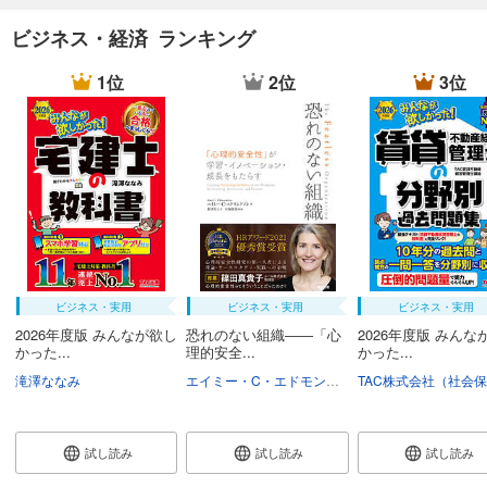
ビジネス・経済 ランキング
1位
2位
3位
ビジネス・実用
ビジネス・実用
ビジネス・実用
2026年度版 みんなが欲し
恐れのない組織――「心
2026年度版 みんな
かった...
理的安全...
かった...
滝澤ななみ
エイミー・C・エドモンドソン
野津智子
村瀬俊
試し読み
試し読み
試し読み