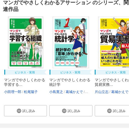
マンガでやさしくわかるアサーション のシリーズ、関
連作品
ビジネス・実用
ビジネス・実用
ビジネス・実用
マンガでやさしくわかる
マンガでやさしくわかる
マンガでやさしくわ
学習する...
統計学
貿易実務...
小田理一郎
松尾陽子
小島寛之
葛城かえで
薙澤なお
片山立志
葛城かえで
試し読み
試し読み
試し読み