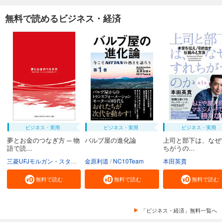
無料で読めるビジネス・経済
ビジネス・実用
ビジネス・実用
ビジネス・実用
夢とお金のつなぎ方 ─ 物
バルブ屋の進化論
上司と部下は、なぜ
語で読...
ちがうの...
三菱UFJモルガン・スタンレー証券株式会社
金原利道
NC10Team
本田英貴
無料で読む
無料で読む
無料で読む
「ビジネス・経済」無料一覧へ