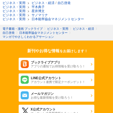
ビジネス・実用
>
ビジネス・経済
/
自己啓発
ビジネス・実用
>
平木典子
ビジネス・実用
>
星井博文
ビジネス・実用
>
サノマリナ
ビジネス・実用
>
日本能率協会マネジメントセンター
電子書籍・漫画 ブックライブ
〉
ビジネス・実用
〉
ビジネス・経済
〉
自己啓発
〉
日本能率協会マネジメントセンター
〉
マンガでやさしくわかるアサーション
新刊やお得な情報
をお届けします！
ブックライブアプリ
アプリの通知でお得情報を受け取ろう！
LINE公式アカウント
アカウント連携で限定クーポンゲット！
メールマガジン
お得な最新情報を受け取ろう！
X公式アカウント
フォローして最新情報をチェック！