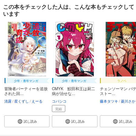
この本をチェックした人は、こんな本もチェックして
います
少年・青年マンガ
少年・青年マンガ
ラノベ
冒険者パーティーを追放
CMYK 鮫田和王は厨二
チェンソーマン バ
された回...
病が治せな...
ストー...
清露
星くずし
えーる
コバシコ
藤本タツキ
菱川さか
完結
試し読み
試し読み
試し読み