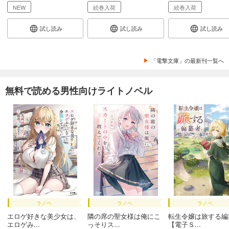
NEW
続巻入荷
続巻入荷
試し読み
試し読み
試し読み
「電撃文庫」の最新刊一覧へ
無料で読める男性向けライトノベル
ラノベ
ラノベ
ラノベ
エロゲ好きな美少女は、
隣の席の聖女様は俺にこ
転生令嬢は旅する編
エロゲみ...
っそりス...
【電子Ｓ...