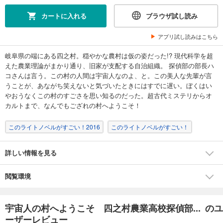
カートに入れる
ブラウザ試し読み
アプリ試し読みはこちら
岐阜県の端にある四之村。穏やかな農村は仮の姿だった!? 現代科学を超
えた農業理論がまかり通り、旧家が支配する自治組織。 探偵部の部長ハ
コさんは言う。この村の人間は宇宙人なのよ、と。この美人な先輩が言
うことが、あながち笑えないと気づいたときにはすでに遅い。ぼくはい
やおうなくこの村のすごさを思い知るのだった。超古代ミステリからオ
カルトまで、なんでもござれの村へようこそ！
このライトノベルがすごい！2016
このライトノベルがすごい！
詳しい情報を見る
閲覧環境
宇宙人の村へようこそ 四之村農業高校探偵部... のユ
ーザーレビュー