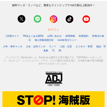
無料マンガ・ラノベなど、豊富なラインナップで188万冊以上配信中！
ログイン
ご利用ガイド
FAQ(よくある質問)
お問い合わせ
採用情報
利用規約
特商法の表
示
個人情報保護方針
cookie等ポリシー
少年・青年マンガ
少女・女性マンガ
ラノベ
小説・文芸
ビジネス・実用
雑誌・写
真集
TL
BL
ブックライブ（BookLive!）は、BookLiveが運営する電子書店です。TOPPANホールディング
ス、カルチュア・コンビニエンス・クラブ、テレビ朝日の出資を受け、日本最大級の電子書籍配
信サービスを行っています。