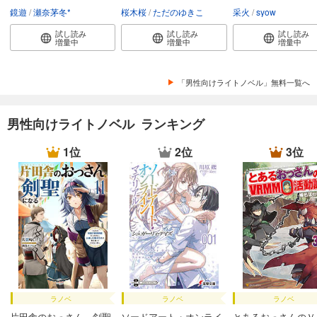
鏡遊
瀬奈茅冬*
桜木桜
ただのゆきこ
采火
syow
試し読み
試し読み
試し読み
増量中
増量中
増量中
「男性向けライトノベル」無料一覧へ
男性向けライトノベル ランキング
1位
2位
3位
ラノベ
ラノベ
ラノベ
片田舎のおっさん、剣聖
ソードアート・オンライ
とあるおっさんのＶ