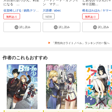
になる ...
ン マテ...
ＭＯ活動...
佐賀崎しげる
鍋島テツヒロ
川原礫
abec
椎名ほわほわ
ヤマー
無料あり
NEW
無料あり
試し読み
試し読み
試し読み
「男性向けライトノベル」ランキングの一覧へ
作者のこれもおすすめ