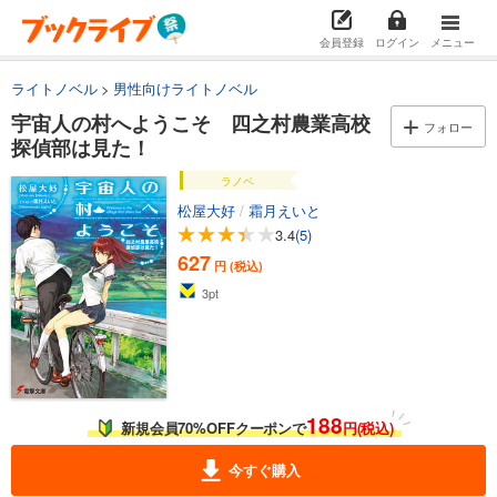
会員登録
ログイン
メニュー
ライトノベル
男性向けライトノベル
宇宙人の村へようこそ 四之村農業高校
フォロー
探偵部は見た！
ラノベ
松屋大好
/
霜月えいと
3.4
(5)
627
円 (税込)
3
pt
188
新規会員70%OFFクーポンで
円(税込)
今すぐ購入