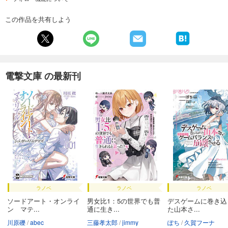
この作品を共有しよう
電撃文庫 の最新刊
ラノベ
ラノベ
ラノベ
ソードアート・オンライ
男女比1：5の世界でも普
デスゲームに巻き込
ン マテ...
通に生き...
た山本さ...
川原礫
abec
三藤孝太郎
jimmy
ぽち
久賀フーナ