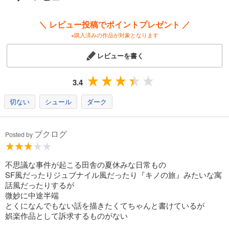
＼ レビュー投稿でポイントプレゼント ／
※購入済みの作品が対象となります
レビューを書く
3.4
切ない
シュール
ダーク
ブクログ
Posted by
不思議な事件が起こる田舎の夏休みな日常もの
SF風だったりジュブナイル風だったり『キノの旅』みたいな寓
話風だったりするが
微妙に中途半端
とくになんでもない話を描きたくてちゃんと書けているが
娯楽作品として訴求するものがない