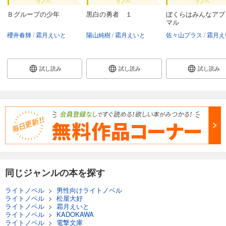
ラノベ
ラノベ
ラノベ
Ｂグループの少年
黒白の勇者 １
ぼくらはみんなアブ
マル
櫻井春輝
霜月えいと
陽山純樹
霜月えいと
佐々山プラス
霜月え
試し読み
試し読み
試し読み
同じジャンルの本を探す
ライトノベル
>
男性向けライトノベル
ライトノベル
>
松屋大好
ライトノベル
>
霜月えいと
ライトノベル
>
KADOKAWA
ライトノベル
>
電撃文庫