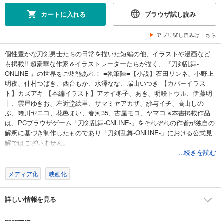
カートに入れる
ブラウザ試し読み
アプリ試し読みはこちら
個性豊かな刀剣男士たちの日常を描いた短編の他、イラストや漫画など
も掲載!! 超豪華な作家＆イラストレーターたちが描く、『刀剣乱舞-
ONLINE-』の世界をご堪能あれ！ ■執筆陣■【小説】石田リンネ、小野上
明夜、仲村つばき、西台もか、水澤なな、瑞山いつき 【カバーイラス
ト】カズアキ 【本編イラスト】アオイ冬子、あき、明咲トウル、伊藤明
十、雲屋ゆきお、左近堂絵里、サマミヤアカザ、紗与イチ、高山しの
ぶ、蜷川ヤエコ、花邑まい、春河35、古屋モコ、ヤマコ ※本書掲載作品
は、PCブラウザゲーム「刀剣乱舞-ONLINE-」をそれぞれの作者が独自の
解釈に基づき制作したものであり「刀剣乱舞-ONLINE-」における公式見
解ではございません。
...続きを読む
メディア化
映画化
詳しい情報を見る