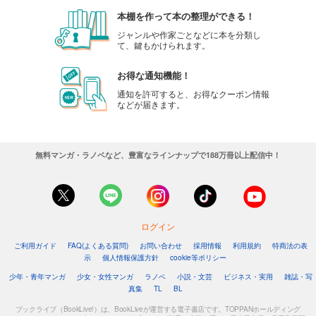
本棚を作って本の整理ができる！
ジャンルや作家ごとなどに本を分類し
て、鍵もかけられます。
お得な通知機能！
通知を許可すると、お得なクーポン情報
などが届きます。
無料マンガ・ラノベなど、豊富なラインナップで188万冊以上配信中！
ログイン
ご利用ガイド
FAQ(よくある質問)
お問い合わせ
採用情報
利用規約
特商法の表
示
個人情報保護方針
cookie等ポリシー
少年・青年マンガ
少女・女性マンガ
ラノベ
小説・文芸
ビジネス・実用
雑誌・写
真集
TL
BL
ブックライブ（BookLive!）は、BookLiveが運営する電子書店です。TOPPANホールディング