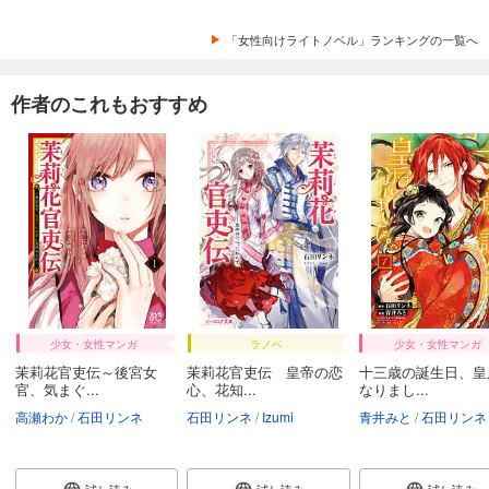
「女性向けライトノベル」ランキングの一覧へ
作者のこれもおすすめ
少女・女性マンガ
ラノベ
少女・女性マンガ
茉莉花官吏伝～後宮女
茉莉花官吏伝 皇帝の恋
十三歳の誕生日、皇
官、気まぐ...
心、花知...
なりまし...
高瀬わか
石田リンネ
石田リンネ
Izumi
青井みと
石田リンネ