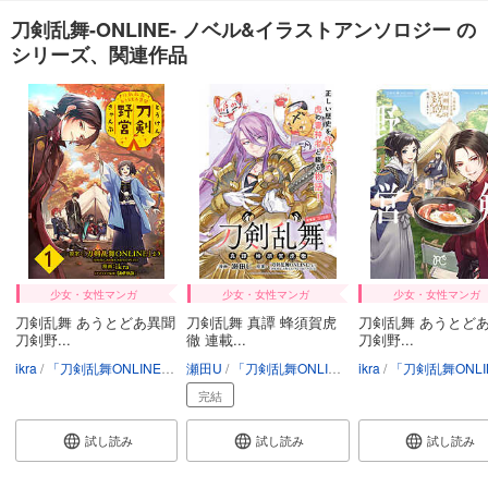
刀剣乱舞-ONLINE- ノベル&イラストアンソロジー の
シリーズ、関連作品
少女・女性マンガ
少女・女性マンガ
少女・女性マンガ
刀剣乱舞 あうとどあ異聞
刀剣乱舞 真譚 蜂須賀虎
刀剣乱舞 あうとど
刀剣野...
徹 連載...
刀剣野...
ikra
「刀剣乱舞ONLINE」より（DMM GAMES/NITRO PLUS）
瀬田U
「刀剣乱舞ONLINE」より（DMM GAMES/NITRO PLUS）
ikra
「刀剣乱舞ONLINE」より（DMM GAMES/NITRO
CAMP HACK
完結
試し読み
試し読み
試し読み