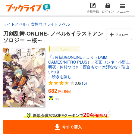
会員登録
ログイン
メニュー
ライトノベル
女性向けライトノベル
刀剣乱舞-ONLINE- ノベル&イラストアン
フォロー
ソロジー ～桜～
ラノベ
「刀剣乱舞ONLINE」より（DMM
GAMES/NITRO PLUS）
/
石田リンネ
/
小野上
明夜
/
仲村つばき
/
西台もか
/
水澤なな
/
瑞山
いつき
...続きを読む
3.6
(15)
682
円 (税込)
3
pt
204
新規会員70%OFFクーポンで
円(税込)
今すぐ購入