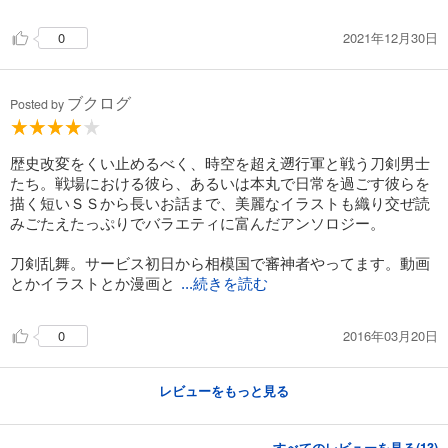
2021年12月30日
0
ブクログ
Posted by
歴史改変をくい止めるべく、時空を超え遡行軍と戦う刀剣男士
たち。戦場における彼ら、あるいは本丸で日常を過ごす彼らを
描く短いＳＳから長いお話まで、美麗なイラストも織り交ぜ読
みごたえたっぷりでバラエティに富んだアンソロジー。
刀剣乱舞。サービス初日から相模国で審神者やってます。動画
とかイラストとか漫画と
...続きを読む
2016年03月20日
0
レビューをもっと見る
すべてのレビューを見る(
13
)