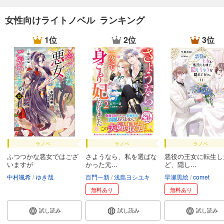
女性向けライトノベル ランキング
1位
2位
3位
ラノベ
ラノベ
ラノベ
ふつつかな悪女ではござ
さようなら、私を選ばな
悪役の王女に転生し
いますが
かった元...
ど、隠し...
中村颯希
ゆき哉
百門一新
浅島ヨシユキ
早瀬黒絵
comet
無料あり
無料あり
試し読み
試し読み
試し読み