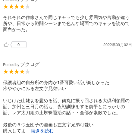
それぞれの作家さんで同じキャラでも少し雰囲気や言動が違う
所や、日常から戦闘シーンまで色んな場面でのキャラを読めて
面白かった。
2022年09月02日
0
ブクログ
Posted by
保護者組の自分所の身内が1番可愛い話が楽しかった
冷ややかにみる左文字兄弟いい
いじけた山姥切を慰める話、鶴丸に振り回される大倶利伽羅の
話、加州と三日月の話も、夜戦訓練をする前平とにっかりの
話、レア太刀組の土蜘蛛退治の話・・全部が素敵でした。
最後の５つ玉団子の漫画も左文字兄弟可愛い
購入してよ
...続きを読む