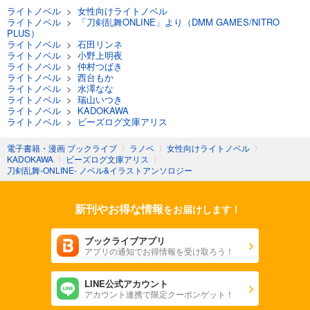
ライトノベル
>
女性向けライトノベル
ライトノベル
>
「刀剣乱舞ONLINE」より（DMM GAMES/NITRO
PLUS）
ライトノベル
>
石田リンネ
ライトノベル
>
小野上明夜
ライトノベル
>
仲村つばき
ライトノベル
>
西台もか
ライトノベル
>
水澤なな
ライトノベル
>
瑞山いつき
ライトノベル
>
KADOKAWA
ライトノベル
>
ビーズログ文庫アリス
電子書籍・漫画 ブックライブ
〉
ラノベ
〉
女性向けライトノベル
〉
KADOKAWA
〉
ビーズログ文庫アリス
〉
刀剣乱舞-ONLINE- ノベル&イラストアンソロジー
新刊やお得な情報
をお届けします！
ブックライブアプリ
アプリの通知でお得情報を受け取ろう！
LINE公式アカウント
アカウント連携で限定クーポンゲット！