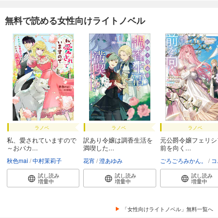
無料で読める女性向けライトノベル
ラノベ
ラノベ
ラノベ
私、愛されていますので
訳あり令嬢は調香生活を
元公爵令嬢フェリシ
～おバカ...
満喫した...
前を向く...
秋色mai
中村茉莉子
花宵
澄あゆみ
ごろごろみかん。
コユ
試し読み
試し読み
試し読み
増量中
増量中
増量中
「女性向けライトノベル」無料一覧へ