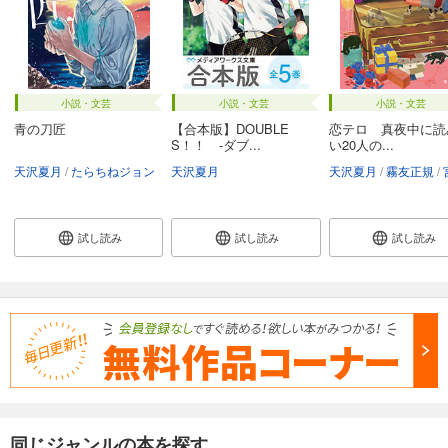
小説・文芸
小説・文芸
小説・文芸
青の刀匠
【合本版】DOUBLE
恋テロ 真夜中に読
S！！ ‐ダブ...
い20人の...
天沢夏月
たらちねジョン
天沢夏月
天沢夏月
霧友正規
宮木
試し読み
試し読み
試し読み
同じジャンルの本を探す