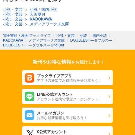
小説・文芸
>
小説
/
国内小説
小説・文芸
>
天沢夏月
小説・文芸
>
KADOKAWA
小説・文芸
>
メディアワークス文庫
電子書籍・漫画 ブックライブ
〉
小説・文芸
〉
小説
〉
国内小説
〉
KADOKAWA
〉
メディアワークス文庫
〉
DOUBLES!! ―ダブルス―
〉
DOUBLES！！ ―ダブルス― 2nd Set
新刊やお得な情報
をお届けします！
ブックライブアプリ
アプリの通知でお得情報を受け取ろう！
LINE公式アカウント
アカウント連携で限定クーポンゲット！
メールマガジン
お得な最新情報を受け取ろう！
X公式アカウント