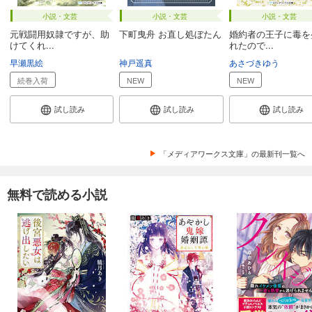
小説・文芸
小説・文芸
小説・文芸
元戦闘用奴隷ですが、助
下町曳舟 お直し処ぼたん
婚約者の王子に毒を
けてくれ...
れたので...
早瀬黒絵
神戸遥真
あさづきゆう
続巻入荷
NEW
NEW
試し読み
試し読み
試し読み
「メディアワークス文庫」の最新刊一覧へ
無料で読める小説