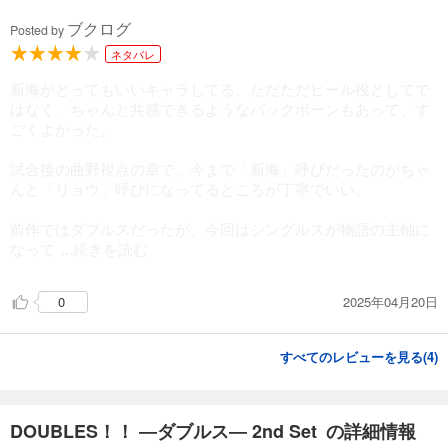
ブクログ
Posted by
ネタバレ
新海がとってもいいキャラしてる。ただただヒール役としてで
はなく、ちゃんと共感できるようなバックボーンもあって、す
ごくよかった。
試合後の曲野視点の章で、今まで「新海」呼びだったのがちゃ
んと「リョウ」呼びになってるところが丁寧でいい。
前作ではダブルスだったが、今回はシングルスが物語の主軸に
なって
...続きを読む
2025年04月20日
0
すべてのレビューを見る(
4
)
DOUBLES！！ ―ダブルス― 2nd Set の詳細情報