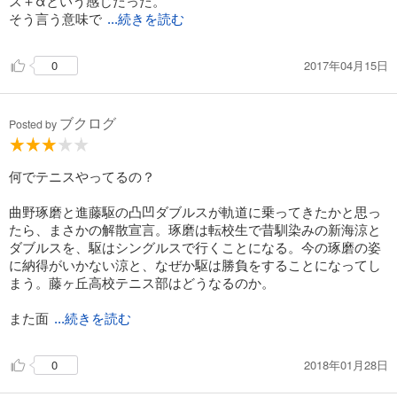
ス＋αという感じだった。
そう言う意味で
...続きを読む
2017年04月15日
0
ブクログ
Posted by
何でテニスやってるの？
曲野琢磨と進藤駆の凸凹ダブルスが軌道に乗ってきたかと思っ
たら、まさかの解散宣言。琢磨は転校生で昔馴染みの新海涼と
ダブルスを、駆はシングルスで行くことになる。今の琢磨の姿
に納得がいかない涼と、なぜか駆は勝負をすることになってし
まう。藤ヶ丘高校テニス部はどうなるのか。
また面
...続きを読む
2018年01月28日
0