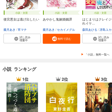
小説・文芸
小説・文芸
小説・文芸
後宮悪女は逃げ出したい
あやかし鬼嫁婚姻譚
はじまりはクレイジ
れイケ...
朧月あき
宵マチ
朧月あき
セカイメグル
森田あひる
冴島ユカ
試し読み
試し読み
無料で読む
増量中
増量中
「小説」無料一覧へ
小説 ランキング
1位
2位
3位