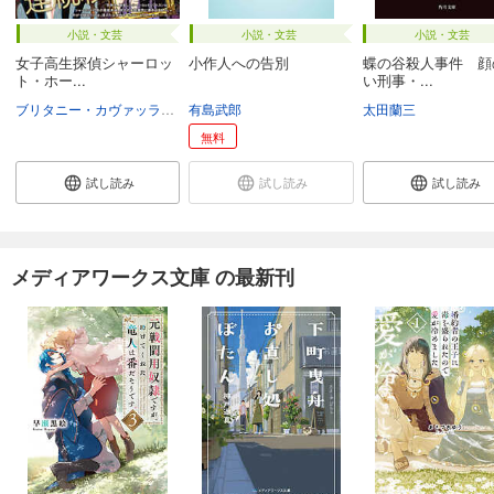
小説・文芸
小説・文芸
小説・文芸
女子高生探偵シャーロッ
小作人への告別
蝶の谷殺人事件 顔
ト・ホー...
い刑事・...
ブリタニー・カヴァッラーロ
有島武郎
鳴見なる
太田蘭三
無料
試し読み
試し読み
試し読み
メディアワークス文庫 の最新刊