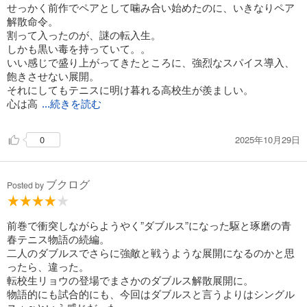
せっかく前作でペアとして噛み合い始めたのに、いきなりペア
解散命令。
割って入ったのが、謎の転入生。
しかも黒い毒を持っていて。。
いい感じで盛り上がってきたところに、強烈なスパイス導入、
飽きさせない展開。
それにしてもテニスに明け暮れる高校生が羨ましい。
心は高
...続きを読む
2025年10月29日
0
ブクログ
Posted by
前巻で衝突しながらようやく”ダブルス”になった駆と琢磨の青
春テニス物語の続編。
二人のダブルスでさらに強敵と戦うような展開になるのかと思
ったら、違った。
転校生リョウの登場でまさかのダブルス解散展開に。
物語的にも試合的にも、今回はダブルスと言うよりはシングル