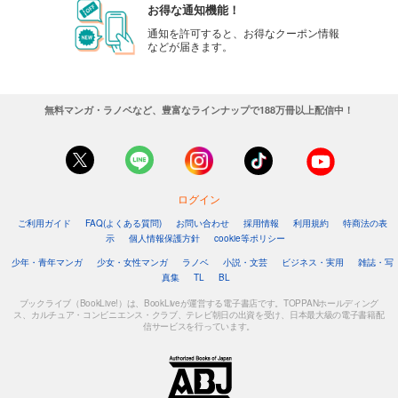
お得な通知機能！
通知を許可すると、お得なクーポン情報
などが届きます。
無料マンガ・ラノベなど、豊富なラインナップで188万冊以上配信中！
ログイン
ご利用ガイド
FAQ(よくある質問)
お問い合わせ
採用情報
利用規約
特商法の表
示
個人情報保護方針
cookie等ポリシー
少年・青年マンガ
少女・女性マンガ
ラノベ
小説・文芸
ビジネス・実用
雑誌・写
真集
TL
BL
ブックライブ（BookLive!）は、BookLiveが運営する電子書店です。TOPPANホールディング
ス、カルチュア・コンビニエンス・クラブ、テレビ朝日の出資を受け、日本最大級の電子書籍配
信サービスを行っています。