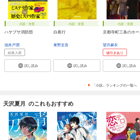
小説・文芸
小説・文芸
小説・文芸
ハヤブサ消防団
白夜行
京都寺町三条のホー
池井戸潤
東野圭吾
望月麻衣
続巻入荷
値引きあり
試し読み
試し読み
試し読み
「小説」ランキングの一覧へ
天沢夏月 のこれもおすすめ