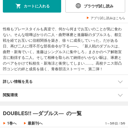
カートに入れる
ブラウザ試し読み
アプリ試し読みはこちら
性格もプレースタイルも真逆で、何から何までお互いのことが気に食わ
ない。そんな喧嘩ばかりの二人・曲野琢磨と進藤駆のダブルスも、都立
戦を経てお互いに信頼関係を築き、徐々に成長していった。だがある
日、再び二人に理不尽な部長命令が下る――。「新人戦のダブルスは、
曲野・新海でいく。進藤はシングルスに集中しろ」まさかのペア解散宣
言に動揺する二人。そして相棒を取られて納得がいかない駆は、琢磨と
のペアをかけて転校生・新海涼と衝突してしまい……。高校テニス部凸
凹コンビの絆と成長を描く、青春部活ストーリー、第二弾！
詳しい情報を見る
閲覧環境
DOUBLES!! ―ダブルス― の一覧
1巻へ
最新刊へ
1～5件目
/
5件