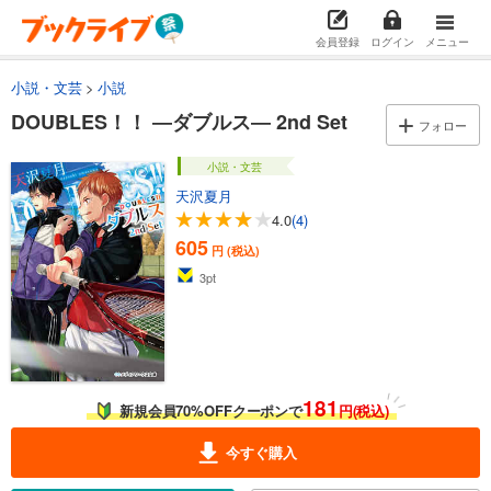
会員登録
ログイン
メニュー
小説・文芸
小説
DOUBLES！！ ―ダブルス― 2nd Set
フォロー
小説・文芸
天沢夏月
4.0
(4)
605
円 (税込)
3
pt
181
新規会員70%OFFクーポンで
円(税込)
今すぐ購入