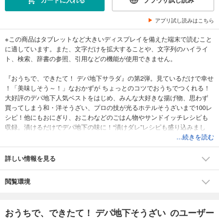
アプリ試し読みはこちら
※この商品はタブレットなど大きいディスプレイを備えた端末で読むこと
に適しています。また、文字だけを拡大することや、文字列のハイライ
ト、検索、辞書の参照、引用などの機能が使用できません。
『おうちで、できたて！ デパ地下サラダ』の第2弾。見ているだけで幸せ
！「美味しそう～！」なおかずが ちょっとのコツでおうちでつくれる！
大好評のデパ地下人気ベストをはじめ、みんな大好きな揚げ物、思わず
買ってしまう和・洋そうざい、プロの技が光るホテルそうざいまで100レ
シピ！他にもおにぎり、おこわなどのごはん物やサンドイッチレシピも
収録。漬けるだけでデパ地下の味に！“漬けダレ”レシピも盛り込みまし
た。やっぱりそうざいも、できたて、アツアツがおいしい！
...続きを読む
詳しい情報を見る
閲覧環境
おうちで、できたて！ デパ地下そうざい のユーザー