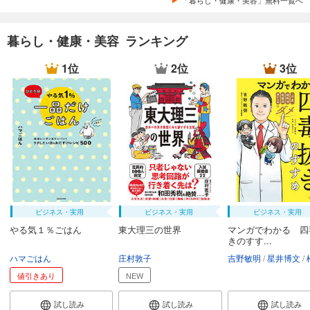
暮らし・健康・美容 ランキング
1位
2位
3位
ビジネス・実用
ビジネス・実用
ビジネス・実用
やる気１％ごはん
東大理三の世界
マンガでわかる 四
きのすす...
ハマごはん
庄村敦子
吉野敏明
星井博文
松浦
値引きあり
NEW
試し読み
試し読み
試し読み