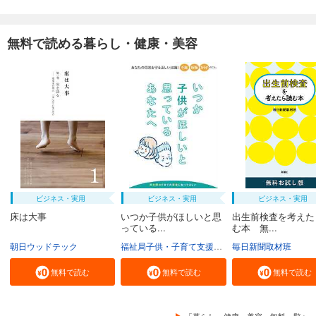
無料で読める暮らし・健康・美容
ビジネス・実用
ビジネス・実用
ビジネス・実用
床は大事
いつか子供がほしいと思
出生前検査を考えた
っている...
む本 無...
朝日ウッドテック
福祉局子供・子育て支援部家庭支援課
毎日新聞取材班
東京都
無料で読む
無料で読む
無料で読む
「暮らし・健康・美容」無料一覧へ