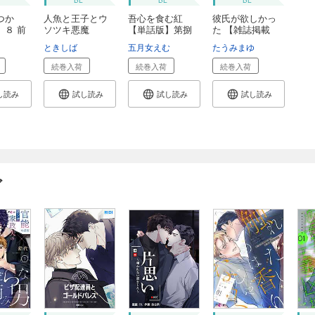
つか
人魚と王子とウ
吾心を食む紅
彼氏が欲しかっ
】８ 前
ソツキ悪魔
【単話版】第捌
た 【雑誌掲載
【単...
話 ...
版...
ときしば
五月女えむ
たうみまゆ
続巻入荷
続巻入荷
続巻入荷
し読み
試し読み
試し読み
試し読み
ガ