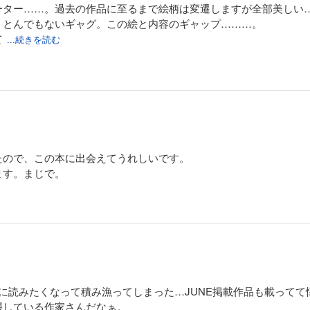
ーター……。過去の作品に至るまで絵柄は変遷しますが全部美しい
、とんでもないギャグ。この絵と内容のギャップ………。
て
...続きを読む
たので、この本に出会えてうれしいです。
ます。まじで。
に読みたくなって積み漁ってしまった…JUNE掲載作品も載ってて懐
襲している作家さんだなぁ。