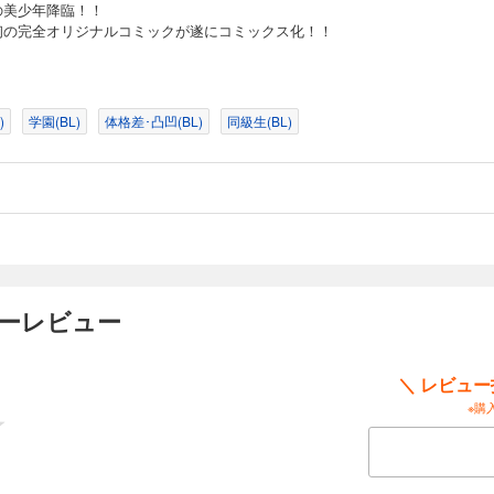
の美少年降臨！！
初の完全オリジナルコミックが遂にコミックス化！！
)
学園(BL)
体格差･凸凹(BL)
同級生(BL)
ザーレビュー
＼ レビュ
※購