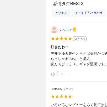
感情タグBEST3
＃笑える
＃ドキドキハラハラ
くろさび
購入済み
好きだわー
笠井あゆみ先生と言えば美麗かつ
らっしゃるのね、と購入。
読んでびっくり。ギャグ漫画です
0
Posted by
ブクログ
いろいろなレビューをみて覚悟は