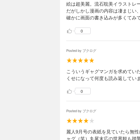
絵は超美麗。流石耽美イラストレ
だがしかし漫画の内容は凄まじい
確かに画面の書き込みが多くてみ
0
Posted by
ブクログ
こういうギャグマンガを求めてい
くせになって何度も読み返してい
0
Posted by
ブクログ
麗人9月号の表紙を見ていたら無性
ャグ（笑）丸尾末広の世界観も踏