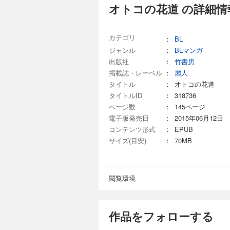
オトコの花道 の詳細情
カテゴリ
：
BL
ジャンル
：
BLマンガ
出版社
：
竹書房
掲載誌・レーベル
：
麗人
タイトル
：
オトコの花道
タイトルID
：
318736
ページ数
：
145ページ
電子版発売日
：
2015年06月12日
コンテンツ形式
：
EPUB
サイズ(目安)
：
70MB
閲覧環境
作品をフォローする