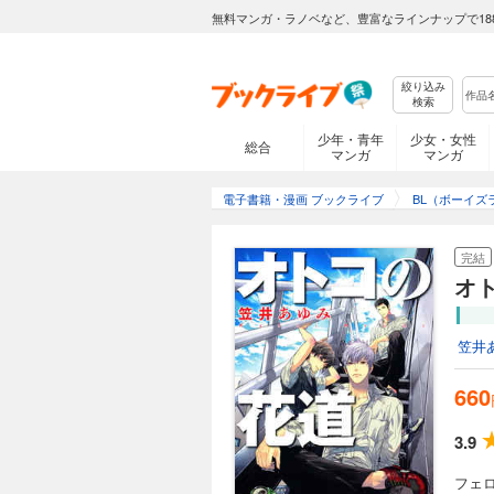
無料マンガ・ラノベなど、豊富なラインナップで18
絞り込み
検索
少年・青年
少女・女性
総合
マンガ
マンガ
電子書籍・漫画 ブックライブ
BL（ボーイズ
完結
オ
笠井
660
3.9
フェ