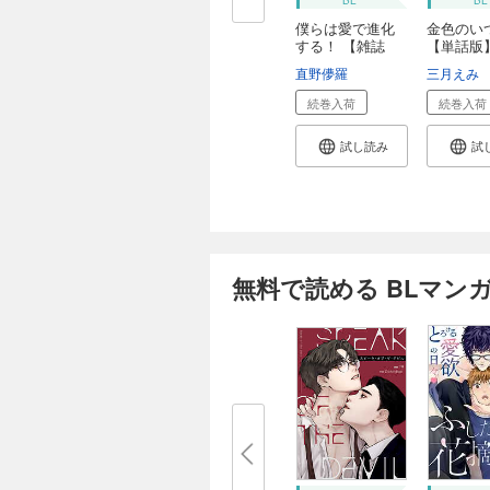
僕らは愛で進化
金色のい
する！ 【雑誌
【単話版
掲...
編
直野儚羅
三月えみ
続巻入荷
続巻入荷
試し読み
試
無料で読める BLマン