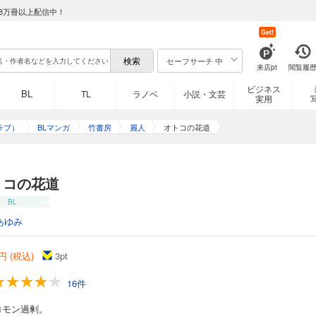
8万冊以上配信中！
Get!
セーフサーチ 中
来店pt
閲覧履
ビジネス
BL
TL
ラノベ
小説・文芸
実用
ラブ）
BLマンガ
竹書房
麗人
オトコの花道
トコの花道
BL
あゆみ
円 (税込)
3
pt
16件
ロモン過剰。