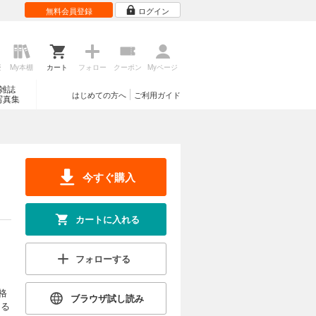
無料会員登録
ログイン
歴
My本棚
カート
フォロー
クーポン
Myページ
雑誌
はじめての方へ
ご利用ガイド
写真集
今すぐ購入
カートに入れる
フォローする
格
ブラウザ試し読み
なる