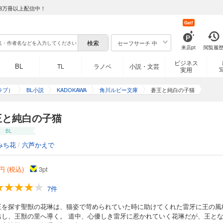
8万冊以上配信中！
Get!
セーフサーチ 中
来店pt
閲覧履
ビジネス
BL
TL
ラノベ
小説・文芸
実用
ラブ）
BL小説
KADOKAWA
角川ルビー文庫
蒼王と純白の子猫
王と純白の子猫
BL
みち花
/
六芦かえで
円 (税込)
3
pt
7件
王を探す聖獣の花琳は、猫姿で苛められていた時に助けてくれた雷牙に王の風
出し、王獣の里へ導く。 道中、心優しき雷牙に惹かれていく花琳だが、王と