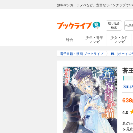
無料マンガ・ラノベなど、豊富なラインナップで18
絞り込み
検索
少年・青年
少女・女性
総合
マンガ
マンガ
電子書籍・漫画 ブックライブ
BL（ボーイズ
蒼
秋山
638
4.0
真の
を見