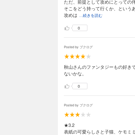
ただ、前提として攻めにとっての
そこをどう持って行くか、という
攻めは
...続きを読む
0
Posted by
ブクログ
秋山さんのファンタジーもの好き
ないかな。
0
Posted by
ブクログ
★3.2
表紙の可愛らしさと子猫、ケモミ