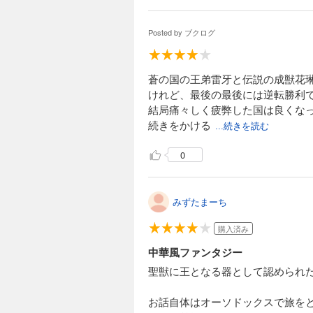
Posted by
ブクログ
蒼の国の王弟雷牙と伝説の成獣花
けれど、最後の最後には逆転勝利
結局痛々しく疲弊した国は良くな
続きをかける
...続きを読む
0
みずたまーち
購入済み
中華風ファンタジー
聖獣に王となる器として認められ
お話自体はオーソドックスで旅を