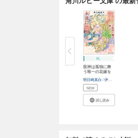
角川ルビー文庫 の最新
BL
龍神は孤独に舞
う唯一の花嫁を
永...
明日崎真白
伊東七つ生
NEW
試し読み