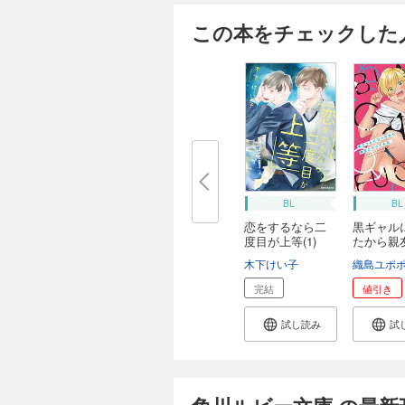
この本をチェックした
BL
BL
恋をするなら二
黒ギャル
度目が上等(1)
たから親
【S...
っ...
木下けい子
織島ユポ
完結
値引き
試し読み
試