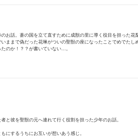
琳のお話。蒼の国を立て直すために成獣の里に導く役目を担った花
でいままで偽だった花琳がついの聖獣の座になったことでめでたし
ったのか！？？が書いていない…。
た者と彼を聖獣の元へ連れて行く役割を担った少年のお話。
ともにするうちにお互いが想いあう感じ。