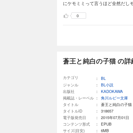
にケモミミって言うほど全然だし
0
蒼王と純白の子猫 の詳
カテゴリ
：
BL
ジャンル
：
BL小説
出版社
：
KADOKAWA
掲載誌・レーベル
：
角川ルビー文庫
タイトル
：
蒼王と純白の子猫
タイトルID
：
318657
電子版発売日
：
2015年07月01日
コンテンツ形式
：
EPUB
サイズ(目安)
：
6MB