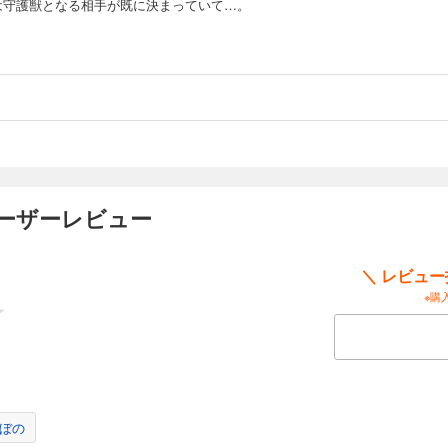
は守護獣となる相手が既に決まっていて…。
ユーザーレビュー
＼ レビュ
※購
ぼの