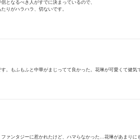
伴侶となるべき人がすでに決まっているので、
あたりがハラハラ、切ないです。
です。もふもふと中華がまじってて良かった。花琳が可愛くて健気
ミファンタジーに惹かれたけど、ハマらなかった…花琳があまりに