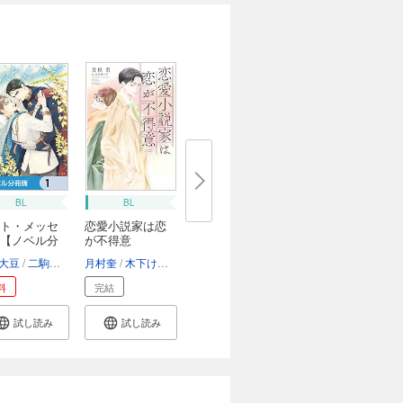
BL
BL
ト・メッセ
恋愛小説家は恋
【ノベル分
が不得意
大豆
二駒レイム
月村奎
木下けい子
料
完結
試し読み
試し読み