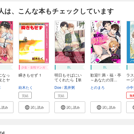
人は、こんな本もチェックしています
少女・女性マンガ
BL
BL
になっ
瞬きもせず 1
明日もそばにい
歓迎!! 満・福・亭
ラス
友とヤ
てくれたら【単
～あなたの淫...
ージ
行...
冊...
ポ
紡木たく
Doe
黒井粥
とのまろ
小中
完結
完結
無
し読み
試し読み
試し読み
試し読み