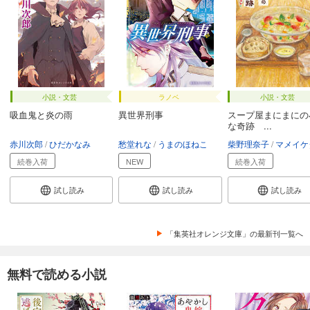
小説・文芸
ラノベ
小説・文芸
吸血鬼と炎の雨
異世界刑事
スープ屋まにまにの
な奇跡 ...
赤川次郎
ひだかなみ
愁堂れな
うまのほねこ
柴野理奈子
マメイケ
続巻入荷
NEW
続巻入荷
試し読み
試し読み
試し読み
「集英社オレンジ文庫」の最新刊一覧へ
無料で読める小説