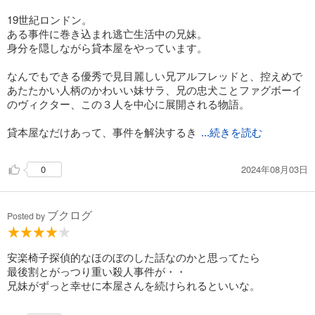
19世紀ロンドン。
ある事件に巻き込まれ逃亡生活中の兄妹。
身分を隠しながら貸本屋をやっています。
なんでもできる優秀で見目麗しい兄アルフレッドと、控えめで
あたたかい人柄のかわいい妹サラ、兄の忠犬ことファグボーイ
のヴィクター、この３人を中心に展開される物語。
貸本屋なだけあって、事件を解決するき
...続きを読む
2024年08月03日
0
ブクログ
Posted by
安楽椅子探偵的なほのぼのした話なのかと思ってたら
最後割とがっつり重い殺人事件が・・
兄妹がずっと幸せに本屋さんを続けられるといいな。