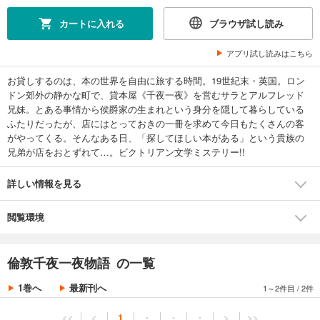
カートに入れる
ブラウザ試し読み
アプリ試し読みはこちら
お貸しするのは、本の世界を自由に旅する時間。19世紀末・英国。ロン
ドン郊外の静かな町で、貸本屋《千夜一夜》を営むサラとアルフレッド
兄妹。とある事情から侯爵家の生まれという身分を隠して暮らしている
ふたりだったが、店にはとっておきの一冊を求めて今日もたくさんの客
がやってくる。そんなある日、「探してほしい本がある」という貴族の
兄弟が店をおとずれて…。ビクトリアン文学ミステリー!!
詳しい情報を見る
閲覧環境
倫敦千夜一夜物語 の一覧
1巻へ
最新刊へ
1～2件目
/
2件
<<
<
1
・
・
・
>
>>