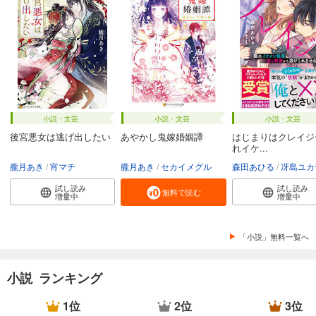
小説・文芸
小説・文芸
小説・文芸
後宮悪女は逃げ出したい
あやかし鬼嫁婚姻譚
はじまりはクレイジ
れイケ...
朧月あき
宵マチ
朧月あき
セカイメグル
森田あひる
冴島ユカ
試し読み
試し読み
無料で読む
増量中
増量中
「小説」無料一覧へ
小説 ランキング
1位
2位
3位