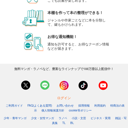
こでも読書が楽しめます。
本棚を作って本の整理ができる！
ジャンルや作家ごとなどに本を分類し
て、鍵もかけられます。
お得な通知機能！
通知を許可すると、お得なクーポン情報
などが届きます。
無料マンガ・ラノベなど、豊富なラインナップで188万冊以上配信中！
ログイン
ご利用ガイド
FAQ(よくある質問)
お問い合わせ
採用情報
利用規約
特商法の表
示
個人情報保護方針
cookie等ポリシー
少年・青年マンガ
少女・女性マンガ
ラノベ
小説・文芸
ビジネス・実用
雑誌・写
真集
TL
BL