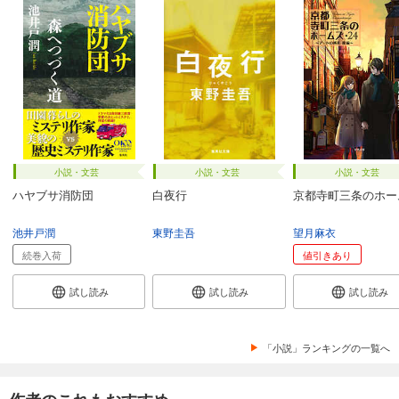
小説・文芸
小説・文芸
小説・文芸
ハヤブサ消防団
白夜行
京都寺町三条のホー
池井戸潤
東野圭吾
望月麻衣
続巻入荷
値引きあり
試し読み
試し読み
試し読み
「小説」ランキングの一覧へ