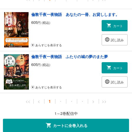
倫敦千夜一夜物語 あなたの一冊、お貸しします。
605
円 (税込)
カート
試し読み
あらすじを表示する
倫敦千夜一夜物語 ふたりの城の夢のまた夢
605
円 (税込)
カート
試し読み
あらすじを表示する
<<
<
1
・
・
・
>
>>
1～2巻配信中
カートに全巻入れる