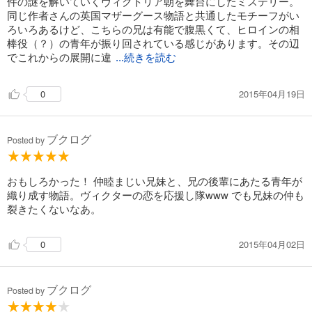
件の謎を解いていくヴィクトリア朝を舞台にしたミステリー。
同じ作者さんの英国マザーグース物語と共通したモチーフがい
ろいろあるけど、こちらの兄は有能で腹黒くて、ヒロインの相
棒役（？）の青年が振り回されている感じがあります。その辺
でこれからの展開に違
...続きを読む
2015年04月19日
0
ブクログ
Posted by
おもしろかった！ 仲睦まじい兄妹と、兄の後輩にあたる青年が
織り成す物語。ヴィクターの恋を応援し隊www でも兄妹の仲も
裂きたくないなあ。
2015年04月02日
0
ブクログ
Posted by