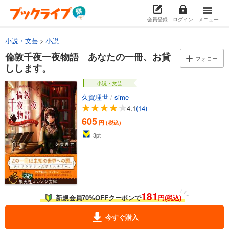
会員登録
ログイン
メニュー
小説・文芸
小説
倫敦千夜一夜物語 あなたの一冊、お貸
フォロー
しします。
小説・文芸
久賀理世
/
sime
4.1
(14)
605
円 (税込)
3
pt
181
新規会員70%OFFクーポンで
円(税込)
今すぐ購入