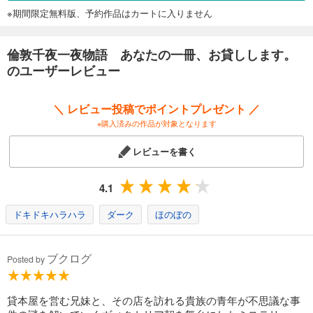
※期間限定無料版、予約作品はカートに入りません
倫敦千夜一夜物語 あなたの一冊、お貸しします。
のユーザーレビュー
＼ レビュー投稿でポイントプレゼント ／
※購入済みの作品が対象となります
レビューを書く
4.1
ドキドキハラハラ
ダーク
ほのぼの
ブクログ
Posted by
貸本屋を営む兄妹と、その店を訪れる貴族の青年が不思議な事