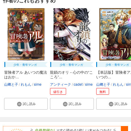
作者のこれもおすすめ
少年・青年マンガ
少年・青年マンガ
少年・青年マンガ
冒険者アル あいつの魔法
龍鎖のオリ－心の中の“こ
【単話版】冒険者ア
はおか...
ころ”...
いつの...
山﨑と子
れもん
sime
アンティーク
cadet
sime
山﨑と子
れもん
si
値引き
無料
試し読み
試し読み
試し読み