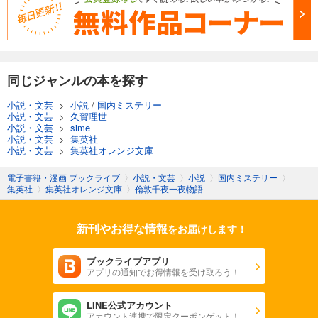
同じジャンルの本を探す
小説・文芸
>
小説
/
国内ミステリー
小説・文芸
>
久賀理世
小説・文芸
>
sime
小説・文芸
>
集英社
小説・文芸
>
集英社オレンジ文庫
電子書籍・漫画 ブックライブ
〉
小説・文芸
〉
小説
〉
国内ミステリー
〉
集英社
〉
集英社オレンジ文庫
〉
倫敦千夜一夜物語
新刊やお得な情報
をお届けします！
ブックライブアプリ
アプリの通知でお得情報を受け取ろう！
LINE公式アカウント
アカウント連携で限定クーポンゲット！